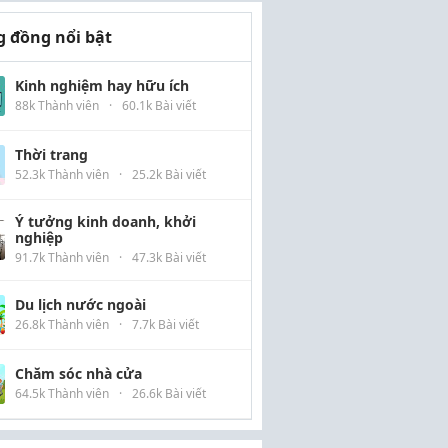
 đồng nổi bật
Kinh nghiệm hay hữu ích
88k Thành viên
·
60.1k Bài viết
Thời trang
52.3k Thành viên
·
25.2k Bài viết
Ý tưởng kinh doanh, khởi
nghiệp
91.7k Thành viên
·
47.3k Bài viết
Du lịch nước ngoài
26.8k Thành viên
·
7.7k Bài viết
Chăm sóc nhà cửa
64.5k Thành viên
·
26.6k Bài viết