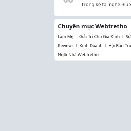
trong kẽ tai nghe Blu
với bàn phím siêu nh
siêu sạch các mẹ ơi!
Chuyên mục Webtretho
Làm Mẹ
Giải Trí Cho Gia Đình
Sứ
Reviews
Kinh Doanh
Hội Bàn Tr
Ngôi Nhà Webtretho