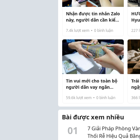
Nhận được tin nhắn Zalo
HƯỚ
này, người dân cần kiểm
Hyu
tra ngay tài khoản ngân
Tại 
7.4k
lượt xem
0
bình luận
227
l
hàng
Xe 
Tin vui mới cho toàn bộ
Trá
người dân vay ngân
ngậ
hàng, công ty tài chính
năn
59.6k
lượt xem
0
bình luận
366
l
cho
Bài được xem nhiều
0
1
7 Giải Pháp Phòng Vàn
Thối Rễ Hiệu Quả Bằn