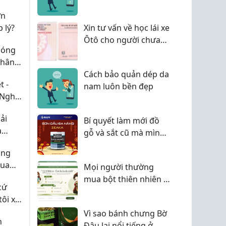
học tập, làm việc và
ớn
trang trí 2026
 lý?
Xin tư vấn về học lái xe
Ôtô cho người chưa
 sóng
biết gì ?
phân
ng
Cách bảo quản dép da
t -
nam luôn bền đẹp
 Nghĩa
ải
Bí quyết làm mới đồ
à
gỗ và sắt cũ mà mình
vô tình biết đến
ồng
mua
Mọi người thường
mua bột thiên nhiên ở
cứ
đâu để yên tâm về
tôi xử
chất lượng?
Vì sao bánh chưng Bờ
n
Đậu lại nổi tiếng ở