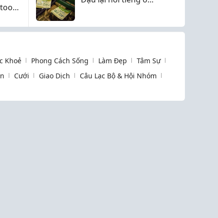
etooth
Thái Nguyên?
anh
c Khoẻ
Phong Cách Sống
Làm Đẹp
Tâm Sự
òn
Cưới
Giao Dịch
Câu Lạc Bộ & Hội Nhóm