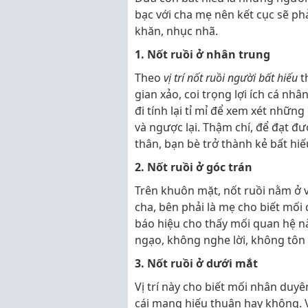
bạc với cha mẹ nên kết cục sẽ ph
khăn, nhục nhã.
1. Nốt ruồi ở nhân trung
Theo
vị trí nốt ruồi người bất hiếu
t
gian xảo, coi trọng lợi ích cá nhâ
đi tính lại tỉ mỉ để xem xét nhữn
và ngược lại. Thậm chí, để đạt đ
thân, bạn bè trở thành kẻ bất hiế
2. Nốt ruồi ở góc trán
Trên khuôn mặt, nốt ruồi nằm ở vị 
cha, bên phải là mẹ cho biết mối 
báo hiệu cho thấy mối quan hệ n
ngạo, không nghe lời, không tôn t
3. Nốt ruồi ở dưới mắt
Vị trí này cho biết mối nhân duyê
cái mang hiếu thuận hay không. V