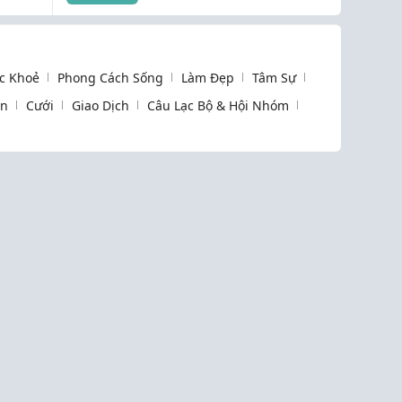
phút!
thuê/phòng trọ không
được khoan tường!
c Khoẻ
Phong Cách Sống
Làm Đẹp
Tâm Sự
òn
Cưới
Giao Dịch
Câu Lạc Bộ & Hội Nhóm