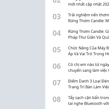
mới nhất cập nhật 20
0
3
Trải nghiệm nến thơm
Rừng Thơm Candle: M
hương thư giãn, giá h
0
4
Rừng Thơm Candle: Gi
cho góc làm việc
Pháp Thư Giãn Và Qu
Tặng Tinh Tế Từ Thiên
0
5
Chức Năng Của Máy B
Nhiên
Áp Và Vai Trò Trong H
Thống Điện
0
6
Có chị em nào từ ngà
chuyển sang làm việc 
nhà (WFH) là cái cổ ta
0
7
Điểm Danh 3 Loại Đèn
đau nhức dữ dội hơn 
Trang Trí Bàn Làm Việ
không?
Biến Nhất
0
8
Tẩy sạch cặn bẩn tron
tai nghe Bluetooth vớ