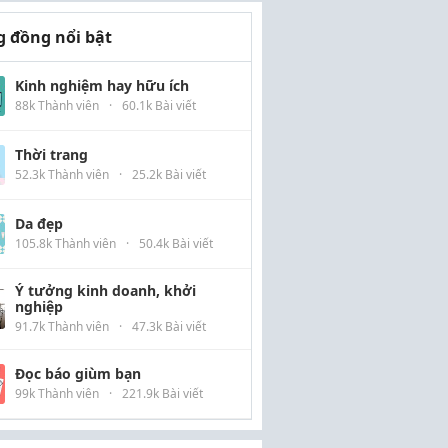
 đồng nổi bật
Kinh nghiệm hay hữu ích
88k Thành viên
·
60.1k Bài viết
Thời trang
52.3k Thành viên
·
25.2k Bài viết
Da đẹp
105.8k Thành viên
·
50.4k Bài viết
Ý tưởng kinh doanh, khởi
nghiệp
91.7k Thành viên
·
47.3k Bài viết
Đọc báo giùm bạn
99k Thành viên
·
221.9k Bài viết