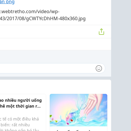
đàn ông
.webtretho.com/video/wp-
s/43/2017/08/gCWTYcDhHM-480x360.jpg
sao nhiều người uống
phê một thời gian rồi
phải đổi loại?
c tế có một điều khá
biến: rất nhiều
ời không gắn bó lâu