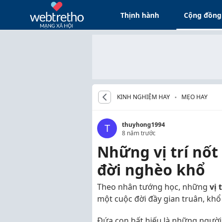
Thịnh hành
Cộng đồng
KINH NGHIỆM HAY
MẸO HAY
thuyhong1994
T
8 năm trước
Những vị trí nốt
đời nghèo khổ
Theo nhân tướng học, những
vị 
một cuộc đời đầy gian truân, khổ 
Đứa con bất hiếu là những người c