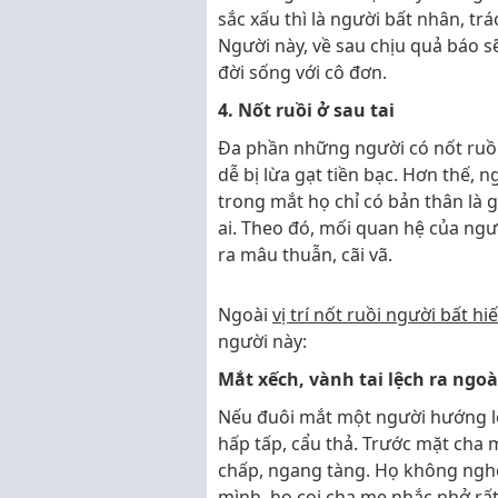
sắc xấu thì là người bất nhân, trá
Người này, về sau chịu quả báo s
đời sống với cô đơn.
4. Nốt ruồi ở sau tai
Đa phần những người có nốt ruồi 
dễ bị lừa gạt tiền bạc. Hơn thế, 
trong mắt họ chỉ có bản thân là 
ai. Theo đó, mối quan hệ của ngư
ra mâu thuẫn, cãi vã.
Ngoài
vị trí nốt ruồi người bất hi
người này:
Mắt xếch, vành tai lệch ra ngoà
Nếu đuôi mắt một người hướng lên
hấp tấp, cẩu thả. Trước mặt cha
chấp, ngang tàng. Họ không nghe
mình, họ coi cha mẹ nhắc nhở rất