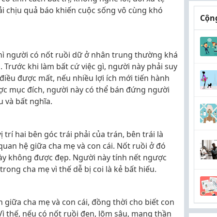
ải chịu quả báo khiến cuộc sống vô cùng khó
Cộng
hì người có nốt ruồi dữ ở nhân trung thường khá
n. Trước khi làm bất cứ việc gì, người này phải suy
g điều được mất, nếu nhiều lợi ích mới tiến hành
ược mục đích, người này có thể bán đứng người
u và bất nghĩa.
trí hai bên góc trái phải của trán, bên trái là
quan hệ giữa cha mẹ và con cái. Nốt ruồi ở đó
ày không được đẹp. Người này tính nết ngược
rong cha mẹ vì thế dễ bị coi là kẻ bất hiếu.
n giữa cha mẹ và con cái, đồng thời cho biết con
ì thế, nếu có nốt ruồi đen, lõm sâu, mang thần