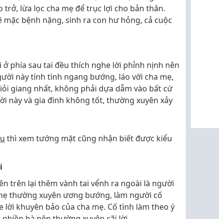
o trở, lừa lọc cha mẹ để trục lợi cho bản thân.
ẽ mặc bệnh nặng, sinh ra con hư hỏng, cả cuộc
ở phía sau tai đều thích nghe lời phỉnh nịnh nên
người này tính tình ngang bướng, láo với cha mẹ,
giỏi giang nhất, không phải dựa dẫm vào bất cứ
ời này và gia đình không tốt, thường xuyên xảy
ếu
thì xem tướng mặt cũng nhận biết được kiểu
i
 trên lại thêm vành tai vểnh ra ngoài là người
 mẹ thường xuyên ương bướng, làm người cố
 lời khuyên bảo của cha mẹ. Cố tình làm theo ý
 phiền hà nên thường xuyên cãi lời.