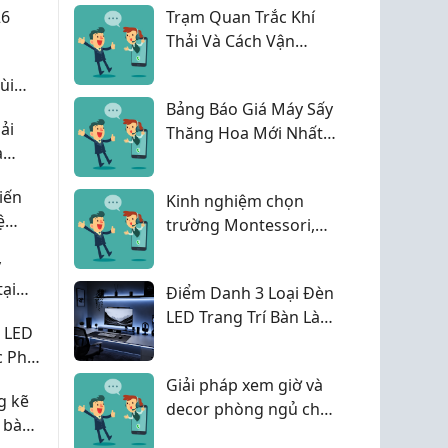
26
Trạm Quan Trắc Khí
Thải Và Cách Vận
Hành Hiệu Quả Cho
ùi
Doanh Nghiệp
ợp lý
Bảng Báo Giá Máy Sấy
ải
Thăng Hoa Mới Nhất
à
2026 - Cập Nhật Liên
Tục
iến
Kinh nghiệm chọn
ệ
trường Montessori,
đừng chỉ nhìn tên
y
trường
tại
Điểm Danh 3 Loại Đèn
y nó
LED Trang Trí Bàn Làm
 LED
hẳn
Việc Phổ Biến Nhất
c Phổ
Giải pháp xem giờ và
g kẽ
decor phòng ngủ cho
i bàn
các bạn ở nhà