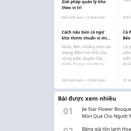
Giải pháp quản lý kho
với 
theo vị trí
Ban 
như
663
lượt xem
0
bình luận
428
l
gian
khô
Cách nấu bún cá ngừ
Cà 
rồi l
kho thơm chuẩn vị miền
Béo
Trung
Qu
Nhắc đến những món ăn
Cà 
mang đậm hơi thở của
uốn
vùng biển duyên hải
Việ
miền Trung, người ta
khi
thường nhớ ngay đến
mẩn
hương vị mặn mòi, cay
nên
394
lượt xem
0
bình luận
35
lư
nồng nhưng lại rất thanh
Hãy
thanh của cá ngừ. Khác
tìm
với các loại bún cá miền
sắc 
Bài được xem nhiều
B...
0
1
Jie Star Flower Bouque
Món Quà Cho Người 
Thay Lời Muốn Nói
0
2
Bảng giá tôn lạnh Hoa