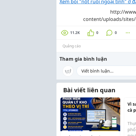
Xem bói "nốt ruồi ngoại tình" ở 
http://www
content/uploads/site
11.2K
0
0
Quảng cáo
Tham gia bình luận
Bài viết liên quan
Vì 
cà 
lại 
Thự
phổ 
ngư