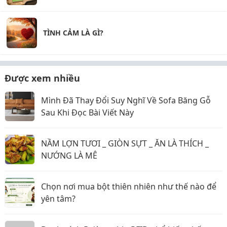
TÌNH CẢM LÀ GÌ?
Được xem nhiều
Mình Đã Thay Đổi Suy Nghĩ Về Sofa Băng Gỗ
Sau Khi Đọc Bài Viết Này
NẦM LỢN TƯƠI _ GIÒN SỰT _ ĂN LÀ THÍCH _
NƯỚNG LÀ MÊ
Chọn nơi mua bột thiên nhiên như thế nào để
yên tâm?