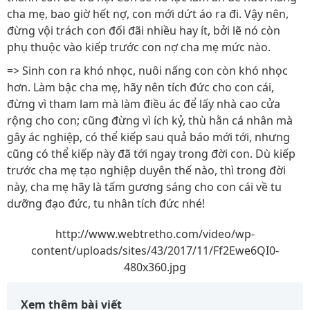
cha mẹ, bao giờ hết nợ, con mới dứt áo ra đi. Vậy nên,
đừng vội trách con đối đãi nhiều hay ít, bởi lẽ nó còn
phụ thuộc vào kiếp trước con nợ cha mẹ mức nào.
=> Sinh con ra khó nhọc, nuôi nấng con còn khó nhọc
hơn. Làm bậc cha mẹ, hãy nên tích đức cho con cái,
đừng vì tham lam mà làm điều ác để lấy nhà cao cửa
rộng cho con; cũng đừng vì ích kỷ, thù hằn cá nhân mà
gây ác nghiệp, có thể kiếp sau quả báo mới tới, nhưng
cũng có thể kiếp này đã tới ngay trong đời con. Dù kiếp
trước cha mẹ tạo nghiệp duyên thế nào, thì trong đời
này, cha mẹ hãy là tấm gương sáng cho con cái về tu
dưỡng đạo đức, tu nhân tích đức nhé!
http://www.webtretho.com/video/wp-
content/uploads/sites/43/2017/11/Ff2Ewe6QI0-
480x360.jpg
Xem thêm bài viết