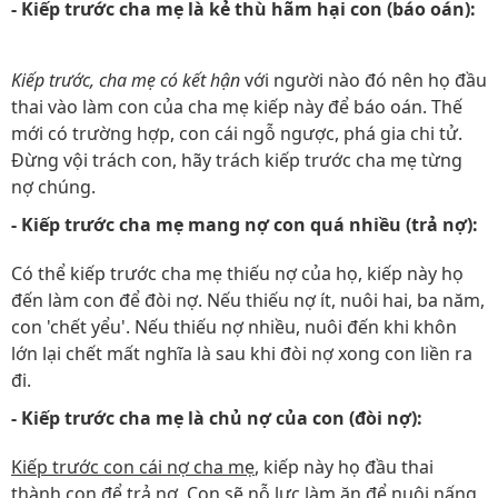
- Kiếp trước cha mẹ là kẻ thù hãm hại con (báo oán):
Kiếp trước, cha mẹ có kết hận
với người nào đó nên họ đầu
thai vào làm con của cha mẹ kiếp này để báo oán. Thế
mới có trường hợp, con cái ngỗ ngược, phá gia chi tử.
Đừng vội trách con, hãy trách kiếp trước cha mẹ từng
nợ chúng.
- Kiếp trước cha mẹ mang nợ con quá nhiều (trả nợ):
Có thể kiếp trước cha mẹ thiếu nợ của họ, kiếp này họ
đến làm con để đòi nợ. Nếu thiếu nợ ít, nuôi hai, ba năm,
con 'chết yểu'. Nếu thiếu nợ nhiều, nuôi đến khi khôn
lớn lại chết mất nghĩa là sau khi đòi nợ xong con liền ra
đi.
- Kiếp trước cha mẹ là chủ nợ của con (đòi nợ):
Kiếp trước con cái nợ cha mẹ
, kiếp này họ đầu thai
thành con để trả nợ. Con sẽ nỗ lực làm ăn để nuôi nấng