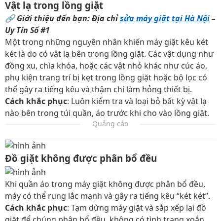
Vật lạ trong lồng giặt
🔗
Giới thiệu đến bạn: Địa chỉ
sửa máy giặt tại Hà Nội
–
Uy Tín Số #1
Một trong những nguyên nhân khiến máy giặt kêu két
két là do có vật lạ bên trong lồng giặt. Các vật dụng như
đồng xu, chìa khóa, hoặc các vật nhỏ khác như cúc áo,
phụ kiện trang trí bị kẹt trong lồng giặt hoặc bộ lọc có
thể gây ra tiếng kêu và thậm chí làm hỏng thiết bị.
Cách khắc phục
: Luôn kiểm tra và loại bỏ bất kỳ vật lạ
nào bên trong túi quần, áo trước khi cho vào lồng giặt.
Quảng cáo
Đồ giặt không được phân bổ đều
Khi quần áo trong máy giặt không được phân bổ đều,
máy có thể rung lắc mạnh và gây ra tiếng kêu “két két”.
Cách khắc phục
: Tạm dừng máy giặt và sắp xếp lại đồ
giặt để chúng phân bổ đều, không có tình trạng xoắn