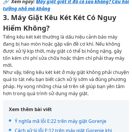
🔗
Xem ngay:
Máy giặt giặt ít đồ có sao không? Câu hỏi
tưởng nhỏ mà không
3. Máy Giặt Kêu Két Két Có Nguy
Hiểm Không?
Tiếng kêu két két thường là dấu hiệu cảnh báo máy
đang bị hao mòn hoặc gặp vấn đề cơ khí. Nếu không
được xử lý kịp thời, máy giặt có thể bị hỏng nặng, gây
tốn kém chi phí sửa chữa hoặc thậm chí phải thay máy
mới.
Như vậy, tiếng kêu két két ở máy giặt không phải chuyện
quá to tát nếu bạn biết cách xử lý sớm và đúng phương
pháp. Hy vọng những chia sẻ trên sẽ giúp bạn yên tâm
hơn trong quá trình sử dụng máy giặt.
Xem thêm bài viết
Ý nghĩa mã lỗi E:22 trên máy giặt Gorenje
Cách xử lý lỗi E:12 trên máy giặt Gorenje khi