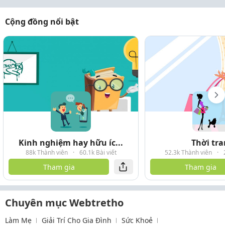
Cộng đồng nổi bật
Kinh nghiệm hay hữu íc...
Thời tr
88k Thành viên
·
60.1k Bài viết
52.3k Thành viên
·
Tham gia
Tham gia
Chuyên mục Webtretho
Làm Mẹ
Giải Trí Cho Gia Đình
Sức Khoẻ