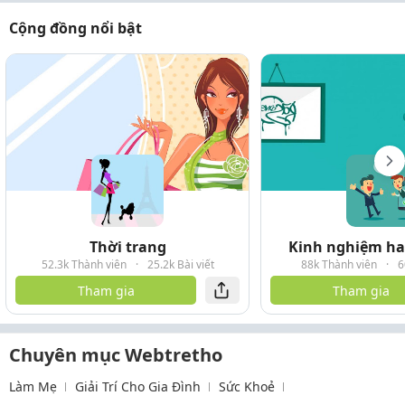
Cộng đồng nổi bật
Thời trang
Kinh nghiệm hay
52.3k Thành viên
·
25.2k Bài viết
88k Thành viên
·
6
Tham gia
Tham gia
Chuyên mục Webtretho
Làm Mẹ
Giải Trí Cho Gia Đình
Sức Khoẻ