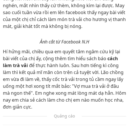
nghén, mắt nhìn thấy cứ thèm, không kìm lại được. May
sao cuối tuần vừa rồi em lên facebook thấy ngay bài viết
của một chị chỉ cách làm món trà vải cho hương vị thanh
mát, giải khát tốt mà không bị nóng.
Ảnh cắt từ Facebook N.H
Hí hửng mãi, chiều qua em quyết tâm ngâm cứu kỹ lại
bài viết của chị ấy, cộng thêm tìm hiểu sách báo
cách
làm trà vải
để thực hành luôn. Sau hơn tiếng kì công
làm thì kết quả mĩ mãn còn trên cả tuyệt vời. Lão chồng
em vừa đi làm về, thấy cốc trà vải trong tủ cầm ngay lấy
uống một hơi xong tít mắt bảo: "Vợ mua trà vải ở đâu
mà ngon thế". Em nghe xong mát lòng mát dạ hẳn. Hôm
nay em chia sẻ cách làm cho chị em nào muốn học nha,
đơn giản cực.
Quảng cáo