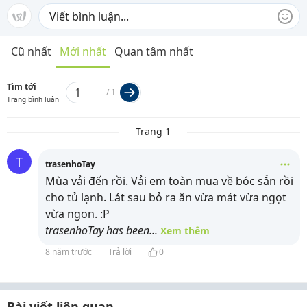
Cũ nhất
Mới nhất
Quan tâm nhất
Tìm tới
/
1
Trang bình luận
Trang 1
T
trasenhoTay
Mùa vải đến rồi. Vải em toàn mua về bóc sẵn rồi
cho tủ lạnh. Lát sau bỏ ra ăn vừa mát vừa ngọt
vừa ngon. :P
trasenhoTay has been
...
Xem thêm
8 năm trước
Trả lời
0
Bài viết liên quan