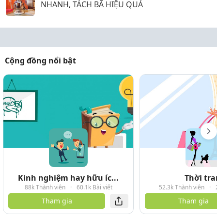
NHANH, TÁCH BÃ HIỆU QUẢ
Cộng đồng nổi bật
Kinh nghiệm hay hữu íc...
Thời tr
88k Thành viên
·
60.1k Bài viết
52.3k Thành viên
·
Tham gia
Tham gia