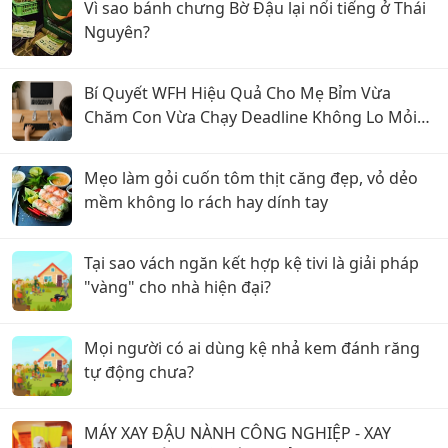
Vì sao bánh chưng Bờ Đậu lại nổi tiếng ở Thái
Nguyên?
Bí Quyết WFH Hiệu Quả Cho Mẹ Bỉm Vừa
Chăm Con Vừa Chạy Deadline Không Lo Mỏi
Lưng
Mẹo làm gỏi cuốn tôm thịt căng đẹp, vỏ dẻo
mềm không lo rách hay dính tay
Tại sao vách ngăn kết hợp kệ tivi là giải pháp
"vàng" cho nhà hiện đại?
Mọi người có ai dùng kệ nhả kem đánh răng
tự động chưa?
MÁY XAY ĐẬU NÀNH CÔNG NGHIỆP - XAY