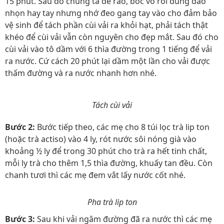
15 phút. Sau đó chúng ta để ráo, bóc vỏ rồi dùng dao
nhọn hay tay nhưng nhớ đeo gang tay vào cho đảm bảo
vệ sinh để tách phần cùi vải ra khỏi hạt, phải tách thật
khéo để cùi vải vẫn còn nguyên cho đẹp mắt. Sau đó cho
cùi vải vào tô dầm với 6 thìa đường trong 1 tiếng để vải
ra nước. Cứ cách 20 phút lại dầm một lần cho vải được
thấm đường và ra nước nhanh hơn nhé.
Tách cùi vải
Bước 2:
Bước tiếp theo, các mẹ cho 8 túi lọc trà lip ton
(hoặc trà actiso) vào 4 ly, rót nước sôi nóng già vào
khoảng ½ ly để trong 30 phút cho trà ra hết tinh chất,
mỗi ly trà cho thêm 1,5 thìa đường, khuấy tan đều. Còn
chanh tươi thì các mẹ đem vắt lấy nước cốt nhé.
Pha trà lip ton
Bước 3:
Sau khi vải ngâm đường đã ra nước thì các mẹ