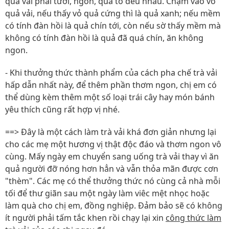
quả vải phải tươi, ngon, quả to đều nhau. Chạm vào vỏ
quả vải, nếu thấy vỏ quả cứng thì là quả xanh; nếu mềm
có tính đàn hồi là quả chín tới, còn nếu sờ thấy mềm mà
không có tính đàn hồi là quả đã quá chín, ăn không
ngon.
- Khi thưởng thức thành phẩm của cách pha chế trà vải
hấp dẫn nhất này, để thêm phần thơm ngon, chị em có
thể dùng kèm thêm một số loại trái cây hay món bánh
yêu thích cũng rất hợp vị nhé.
==> Đây là một cách làm trà vải khá đơn giản nhưng lại
cho các mẹ một hương vị thật độc đáo và thơm ngon vô
cùng. Mấy ngày em chuyển sang uống trà vải thay vì ăn
quả người đỡ nóng hơn hẳn và vẫn thỏa mãn được cơn
"thèm". Các mẹ có thể thưởng thức nó cùng cả nhà mỗi
tối để thư giãn sau một ngày làm viêc mệt nhọc hoặc
làm quà cho chị em, đồng nghiệp. Đảm bảo sẽ có không
ít người phải tấm tắc khen rồi chạy lại xin
công thức làm