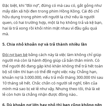
Đặc biệt, khi “đòi nợ”, đừng có mà cau có, gắt gỏng như
mấy dân xã hội đen trong phim Hồng Kông. Cái đó chỉ
hữu dụng trong phim với người lạ chứ nếu là người
quen, có hai trường hợp, một là họ không trả và kệ bạn,
hai là trả xong rồi khỏi nhìn mặt nhau vì đầu gấu quá
mà.
5. Chia nhỏ khoản nợ và trả thành nhiều lần
Đòi nợ bạn bè
bằng cách này là việc làm không chỉ giúp
người mà còn là hành động giúp cả bản thân mình. Có
thể người đó đang gặp khó khăn không thể trả hết toàn
bộ số tiền thì bạn có thể đề nghị việc này. Chẳng hạn,
khoản nợ là 3.000.000, nếu trả mỗi tháng 300.000 thì sau
10 tháng sẽ hết. Chắc chắn có người sẽ nghĩ, tiền của
mình mà sao bị xé lẻ như vậy. Nhưng theo tôi, thà là xé
lẻ còn hơn là chẳng nhận được đồng nào..
6. Dù khoản nợ lớn hay nhỏ thì bạn cũng không nên