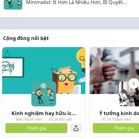
Minimalist: Ít Hơn Là Nhiều Hơn, Bí Quyết
Năng Suất Cho Người Hiện Đại
Cộng đồng nổi bật
Kinh nghiệm hay hữu íc...
Ý tưởng kinh do
88k Thành viên
·
60.2k Bài viết
91.7k Thành viên
·
Tham gia
Tham gia