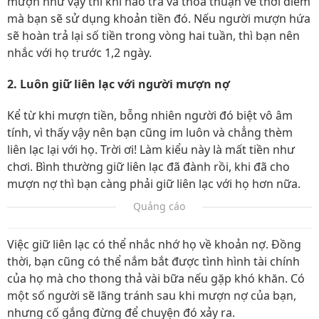
mượn như vậy thì khi nào trả và thỏa thuận về thời điểm
mà bạn sẽ sử dụng khoản tiền đó. Nếu người mượn hứa
sẽ hoàn trả lại số tiền trong vòng hai tuần, thì bạn nên
nhắc với họ trước 1,2 ngày.
2. Luôn giữ liên lạc với người mượn nợ
Kể từ khi mượn tiền, bỗng nhiên người đó biệt vô âm
tính, vì thấy vậy nên bạn cũng im luôn và chẳng thèm
liên lạc lại với họ. Trời ơi! Làm kiểu này là mất tiền như
chơi. Bình thường giữ liên lạc đã đành rồi, khi đã cho
mượn nợ thì bạn càng phải giữ liên lạc với họ hơn nữa.
Quảng cáo
Việc giữ liên lạc có thể nhắc nhớ họ về khoản nợ. Đồng
thời, bạn cũng có thể nắm bắt được tình hình tài chính
của họ mà cho thong thả vài bữa nếu gặp khó khăn. Có
một số người sẽ lãng tránh sau khi mượn nợ của bạn,
nhưng cố gắng đừng để chuyện đó xảy ra.