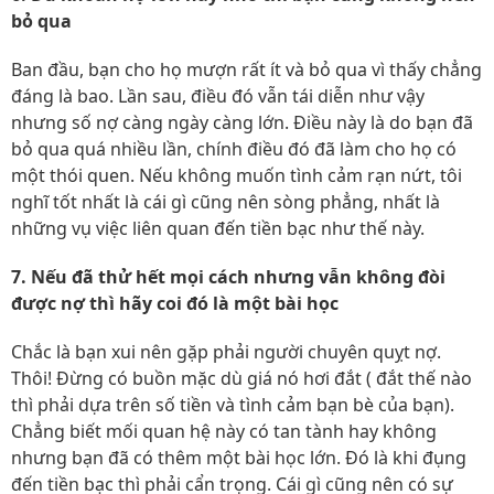
bỏ qua
Ban đầu, bạn cho họ mượn rất ít và bỏ qua vì thấy chẳng
đáng là bao. Lần sau, điều đó vẫn tái diễn như vậy
nhưng số nợ càng ngày càng lớn. Điều này là do bạn đã
bỏ qua quá nhiều lần, chính điều đó đã làm cho họ có
một thói quen. Nếu không muốn tình cảm rạn nứt, tôi
nghĩ tốt nhất là cái gì cũng nên sòng phẳng, nhất là
những vụ việc liên quan đến tiền bạc như thế này.
7. Nếu đã thử hết mọi cách nhưng vẫn không đòi
được nợ thì hãy coi đó là một bài học
Chắc là bạn xui nên gặp phải người chuyên quỵt nợ.
Thôi! Đừng có buồn mặc dù giá nó hơi đắt ( đắt thế nào
thì phải dựa trên số tiền và tình cảm bạn bè của bạn).
Chẳng biết mối quan hệ này có tan tành hay không
nhưng bạn đã có thêm một bài học lớn. Đó là khi đụng
đến tiền bạc thì phải cẩn trọng. Cái gì cũng nên có sự