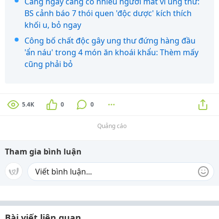
Càng ngày càng có nhiều người mất vì ung thư:
BS cảnh báo 7 thói quen 'độc dược' kích thích
khối u, bỏ ngay
Công bố chất độc gây ung thư đứng hàng đầu
'ẩn náu' trong 4 món ăn khoái khẩu: Thèm mấy
cũng phải bỏ
5.4K
0
0
Quảng cáo
Tham gia bình luận
Bài viết liên quan