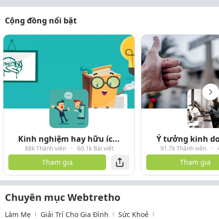
Cộng đồng nổi bật
Kinh nghiệm hay hữu íc...
Ý tưởng kinh do
88k Thành viên
·
60.1k Bài viết
91.7k Thành viên
·
Tham gia
Tham gia
Chuyên mục Webtretho
Làm Mẹ
Giải Trí Cho Gia Đình
Sức Khoẻ