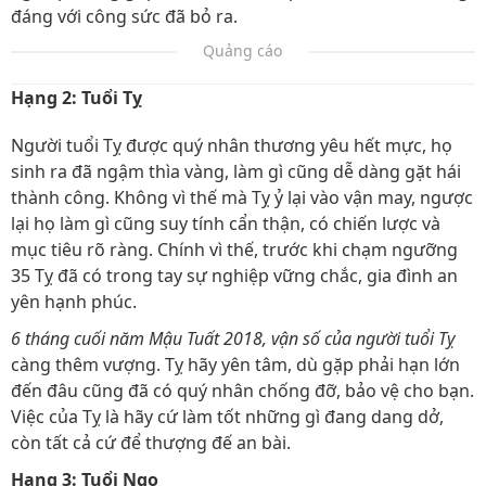
đáng với công sức đã bỏ ra.
Quảng cáo
Hạng 2: Tuổi Tỵ
Người tuổi Tỵ được quý nhân thương yêu hết mực, họ
sinh ra đã ngậm thìa vàng, làm gì cũng dễ dàng gặt hái
thành công. Không vì thế mà Tỵ ỷ lại vào vận may, ngược
lại họ làm gì cũng suy tính cẩn thận, có chiến lược và
mục tiêu rõ ràng. Chính vì thế, trước khi chạm ngưỡng
35 Tỵ đã có trong tay sự nghiệp vững chắc, gia đình an
yên hạnh phúc.
6 tháng cuối năm Mậu Tuất 2018, vận số của người tuổi Tỵ
càng thêm vượng. Tỵ hãy yên tâm, dù gặp phải hạn lớn
đến đâu cũng đã có quý nhân chống đỡ, bảo vệ cho bạn.
Việc của Tỵ là hãy cứ làm tốt những gì đang dang dở,
còn tất cả cứ để thượng đế an bài.
Hạng 3: Tuổi Ngọ