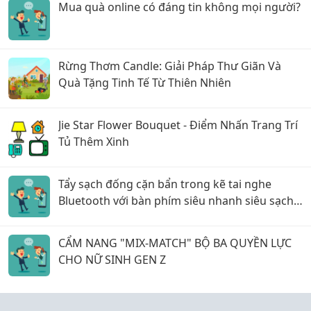
Mua quà online có đáng tin không mọi người?
Rừng Thơm Candle: Giải Pháp Thư Giãn Và
Quà Tặng Tinh Tế Từ Thiên Nhiên
Jie Star Flower Bouquet - Điểm Nhấn Trang Trí
Tủ Thêm Xinh
Tẩy sạch đống cặn bẩn trong kẽ tai nghe
Bluetooth với bàn phím siêu nhanh siêu sạch
các mẹ ơi!
CẨM NANG "MIX-MATCH" BỘ BA QUYỀN LỰC
CHO NỮ SINH GEN Z