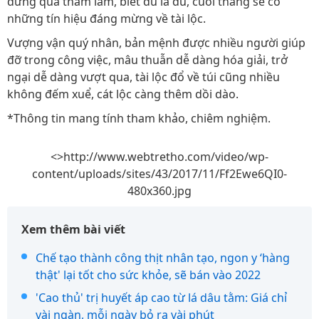
đừng quá tham lam, biết đủ là đủ, cuối tháng sẽ có
những tín hiệu đáng mừng về tài lộc.
Vượng vận quý nhân, bản mệnh được nhiều người giúp
đỡ trong công việc, mâu thuẫn dễ dàng hóa giải, trở
ngại dễ dàng vượt qua, tài lộc đổ về túi cũng nhiều
không đếm xuể, cát lộc càng thêm dồi dào.
*Thông tin mang tính tham khảo, chiêm nghiệm.
<>http://www.webtretho.com/video/wp-
content/uploads/sites/43/2017/11/Ff2Ewe6QI0-
480x360.jpg
Xem thêm bài viết
Chế tạo thành công thịt nhân tạo, ngon y ‘hàng
thật' lại tốt cho sức khỏe, sẽ bán vào 2022
'Cao thủ' trị huyết áp cao từ lá dâu tằm: Giá chỉ
vài ngàn, mỗi ngày bỏ ra vài phút