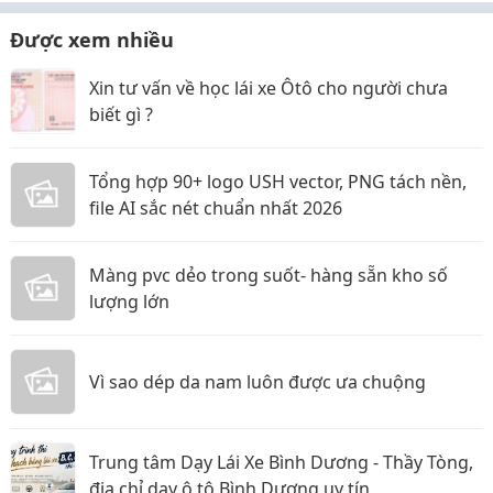
Được xem nhiều
Xin tư vấn về học lái xe Ôtô cho người chưa
biết gì ?
Tổng hợp 90+ logo USH vector, PNG tách nền,
file AI sắc nét chuẩn nhất 2026
Màng pvc dẻo trong suốt- hàng sẵn kho số
lượng lớn
Vì sao dép da nam luôn được ưa chuộng
Trung tâm Dạy Lái Xe Bình Dương - Thầy Tòng,
địa chỉ dạy ô tô Bình Dương uy tín