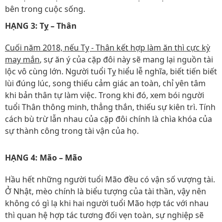
bên trong cuộc sống.
HẠNG 3: Tỵ – Thân
Cuối năm 2018, nếu Tỵ - Thân kết hợp làm ăn thì cực kỳ
may mắn
, sự ăn ý của cặp đôi này sẽ mang lại nguồn tài
lộc vô cùng lớn. Người tuổi Tỵ hiểu lễ nghĩa, biết tiến biết
lùi đúng lúc, song thiếu cảm giác an toàn, chỉ yên tâm
khi bản thân tự làm việc. Trong khi đó, xem bói người
tuổi Thân thông minh, thẳng thắn, thiếu sự kiên trì. Tính
cách bù trừ lẫn nhau của cặp đôi chính là chìa khóa của
sự thành công trong tài vận của họ.
HẠNG 4: Mão – Mão
Hầu hết những người tuổi Mão đều có vận số vượng tài.
Ở Nhật, mèo chính là biểu tượng của tài thần, vậy nên
không có gì lạ khi hai người tuổi Mão hợp tác với nhau
thì quan hệ hợp tác tương đối vẹn toàn, sự nghiệp sẽ