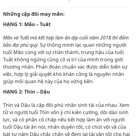
Những cặp đôi may mắn:
HẠNG 1: Mão – Tuất
Mão và Tuất mà kết hợp làm ăn dịp cuối năm 2018 thì đảm
bảo đại phú quý
. Sự thông minh lạc quan những người
tuổi Mão cùng với sự chân thành, trung hậu của tuổi
Tuất không ngừng củng cố vị trí của mình trong giới
thương nhân. Phán đoán chuẩn xác được diễn biến sự
việc, hợp lý giải quyết khó khăn cũng là nguyên nhân
giúp mối quan hệ này của họ vững bền.
HẠNG 2: Thìn – Dậu
Thìn và Dậu là cặp đôi phú nhân sinh tài của nhau. Xem
tử vi người tuổi Thìn vốn ý chí kiên cường, dồi dào sinh
lực, và có phần cố chấp nếu kết hợp làm ăn với người
tuổi Dậu tài ăn nói, nhân duyên tốt, có chút vội vã của
bát tự năm Dậu chắc chắn sẽ đem lại tài vận tốt cho hai