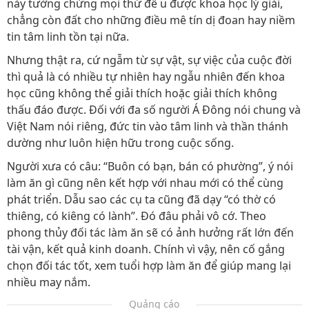
này tưởng chừng mọi thứ đề u được khoa học lý giải,
chẳng còn đất cho những điều mê tín dị đoan hay niềm
tin tâm linh tồn tại nữa.
Nhưng thật ra, cứ ngẫm từ sự vật, sự việc của cuộc đời
thì quả là có nhiều tự nhiên hay ngẫu nhiên đến khoa
học cũng không thể giải thích hoặc giải thích không
thấu đáo được. Đối với đa số người Á Đông nói chung và
Việt Nam nói riêng, đức tin vào tâm linh và thần thánh
dường như luôn hiện hữu trong cuộc sống.
Người xưa có câu: “Buôn có bạn, bán có phường”, ý nói
làm ăn gì cũng nên kết hợp với nhau mới có thể cùng
phát triển. Dẫu sao các cụ ta cũng đã dạy “có thờ có
thiêng, có kiêng có lành”. Đó đâu phải vô cớ. Theo
phong thủy đối tác làm ăn sẽ có ảnh hưởng rất lớn đến
tài vận, kết quả kinh doanh. Chính vì vậy, nên cố gắng
chọn đối tác tốt, xem tuổi hợp làm ăn để giúp mang lại
nhiều may nắm.
Quảng cáo