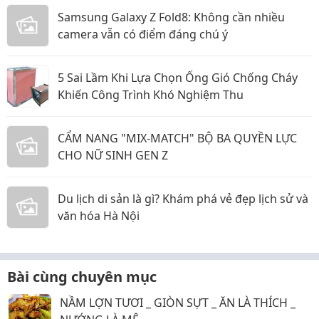
Samsung Galaxy Z Fold8: Không cần nhiều
camera vẫn có điểm đáng chú ý
5 Sai Lầm Khi Lựa Chọn Ống Gió Chống Cháy
Khiến Công Trình Khó Nghiệm Thu
CẨM NANG "MIX-MATCH" BỘ BA QUYỀN LỰC
CHO NỮ SINH GEN Z
Du lịch di sản là gì? Khám phá vẻ đẹp lịch sử và
văn hóa Hà Nội
Bài cùng chuyên mục
NẦM LỢN TƯƠI _ GIÒN SỰT _ ĂN LÀ THÍCH _