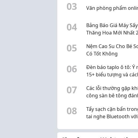
0
3
Văn phòng phẩm onli
0
4
Bảng Báo Giá Máy Sấy
Thăng Hoa Mới Nhất 2
Cập Nhật Liên Tục
0
5
Nệm Cao Su Cho Bé Sơ
Có Tốt Không
0
6
Đèn báo taplo ô tô: Ý 
15+ biểu tượng và các
lý đúng
0
7
Các lỗi thường gặp khi
công sàn bê tông đán
bóng
0
8
Tẩy sạch cặn bẩn tron
tai nghe Bluetooth vớ
phím phím cơ trong 1 