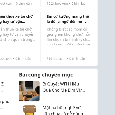
lượt xem
0
bình luận
15.2k
lượt xem
0
bình luận
nên thuê xe tải chở
Em cứ tưởng mang thế
g hay tự vận
là đủ, ai ngờ đến nơi vẫn
yển?
thiếu đồ của con
ên thuê xe tải chở
Không biết các mom có
g hay tự vận chuyển
giống em không chứ mỗi
lựa chọn quan trọng
lần chuẩn bị hành lý cho
 di chuyển hàng hóa.
con là em mất nhiều thời
Lần trước đi chơi 3 ngày,
ết định này ảnh
gian hơn chuẩn bị đồ của
em nghĩ mình đã chuẩn
ng đến chi phí, thời
hai vợ chồng cộng lại.
bị rất kỹ ...
ượt xem
0
bình luận
319
lượt xem
0
bình luận
 và độ an toàn. Bài
 phân tích chi tiết hai
ơng án, g...
Bài cùng chuyên mục
 Z
Bí Quyết WFH Hiệu
Quả Cho Mẹ Bỉm Vừa
Nội
Chăm Con Vừa Chạy
m phù
Deadline Không Lo
Mặt nạ bột nghệ với
Mỏi Lưng
sữa chua có dễ dùng