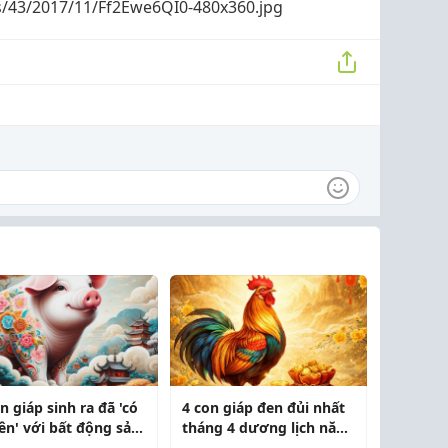
s/43/2017/11/Ff2Ewe6QI0-480x360.jpg
n giáp sinh ra đã 'có
4 con giáp đen đủi nhất
ên' với bất động sản
tháng 4 dương lịch năm
t
2026