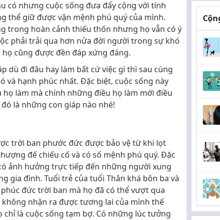
giàu có nhưng cuộc sống đưa đẩy cộng với tính
ng thể giữ được vận mệnh phú quý của mình.
Cộng
g trong hoàn cảnh thiếu thốn nhưng họ vẫn có ý
uộc phải trải qua hơn nửa đời người trong sự khó
g họ cũng được đền đáp xứng đáng.
áp dù đi đâu hay làm bất cứ việc gì thì sau cùng
ó và hạnh phúc nhất. Đặc biệt, cuộc sống này
u họ làm mà chính những điều họ làm mới điều
đó là những con giáp nào nhé!
c trời ban phước đức được bảo vệ từ khi lọt
 thượng đế chiếu cố và có số mệnh phú quý. Đặc
 có ảnh hưởng trực tiếp đến những người xung
ng gia đình. Tuổi trẻ của tuổi Thân khá bôn ba và
ờ phúc đức trời ban mà họ đã có thể vượt qua
ẽ không nhận ra được tương lai của mình thế
họ chỉ là cuộc sống tạm bợ. Có những lúc tưởng