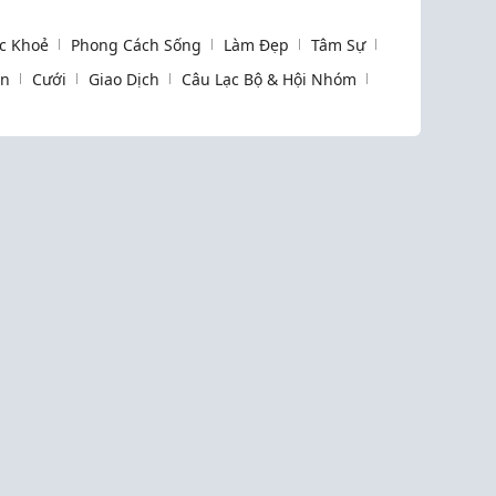
c Khoẻ
Phong Cách Sống
Làm Đẹp
Tâm Sự
òn
Cưới
Giao Dịch
Câu Lạc Bộ & Hội Nhóm