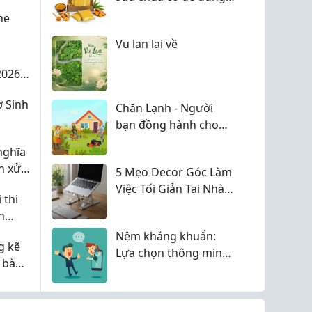
không? Mình mới thử
ne
nên muốn hỏi thêm
Vu lan lại về
kinh nghiệm
026 -
 Sinh
Chăn Lạnh - Người
bạn đồng hành cho
giấc ngủ dễ chịu
nghĩa
h xử
5 Mẹo Decor Góc Làm
Việc Tối Giản Tại Nhà
 thi
Giúp Tăng 200% Tập
h
Trung
Nệm kháng khuẩn:
g kẽ
Lựa chọn thông minh
i bàn
cho không gian ngủ
phút!
hiện đại