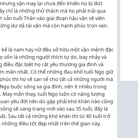
hưng vận may lại chưa đến khiến họ bị đứt
ây chỉ là những thử thách mà họ phải trải qua
h sẵn tuổi Thân vào giai đoạn hậu vận sẽ viên
ững dư dả tài vận mà còn hạnh phúc trọn vẹn.
t kể là nam hay nữ đều sở hữu một vận mệnh đặc
họ vốn là những người thích tự do, bay nhảy và
điều đặc biệt họ rất yêu thương gia đình và
ên mãn nhất. Có thể những đau khổ tuổi Ngọ giữ
húc thì họ sẽ san sẻ cho tất cả những người mà
 Ngọ buộc sống xa gia đình, nên ít nhiều trong
g. May mắn thay, tuổi Ngọ luôn có năng lượng
c quan yêu đời nên dù gặp phải khó khăn nào cũng
sống sẽ sang trang mới vào sau 35 tuổi, đây là
ất. Sau tất cả những khó khăn thì từ 40 tuổi trở
 những điều tốt đẹp nhất trên thế gian này.