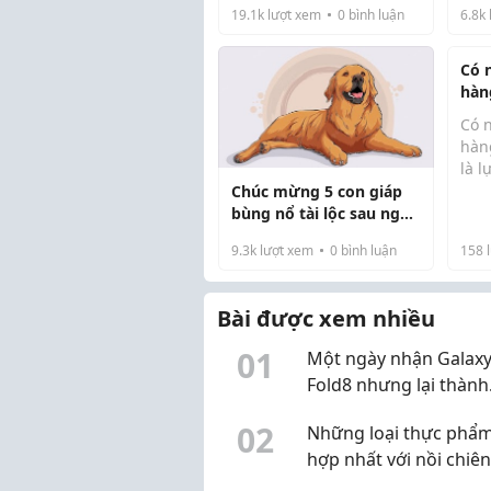
19.1k
lượt xem
0
bình luận
6.8k
2026
Có 
hàn
chu
Có n
hàn
là 
khi
Chúc mừng 5 con giáp
Quy
bùng nổ tài lộc sau ngày
hưở
Vía Thần Tài 2026
9.3k
lượt xem
0
bình luận
158
l
gian
viết
phư
Bài được xem nhiều
0
1
Một ngày nhận Galaxy
Fold8 nhưng lại thành
chuyến khám phá Hà 
0
2
Những loại thực phẩ
hợp nhất với nồi chiên
không dầu