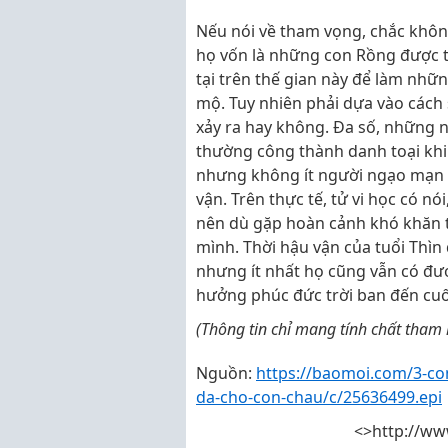
Nếu nói về tham vọng, chắc không
họ vốn là những con Rồng được 
tại trên thế gian này để làm nh
mộ. Tuy nhiên phải dựa vào cách
xảy ra hay không. Đa số, những ng
thường công thành danh toại khi 
nhưng không ít người ngạo mạn v
vận. Trên thực tế, tử vi học có n
nên dù gặp hoàn cảnh khó khăn t
mình. Thời hậu vận của tuổi Thìn
nhưng ít nhất họ cũng vẫn có đư
hưởng phúc đức trời ban đến cuối 
(Thông tin chỉ mang tính chất tham
Nguồn:
https://baomoi.com/3-con
da-cho-con-chau/c/25636499.epi
<>http://ww