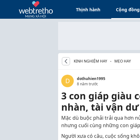
Thịnh hành
Cộng đồng
KINH NGHIỆM HAY
MẸO HAY
dothuhien1995
D
8 năm trước
3 con giáp giàu 
nhàn, tài vận dư
Mặc dù buộc phải trải qua hơn n
nhưng cuối cùng những con giáp
Người xưa có câu, cuộc sống khô