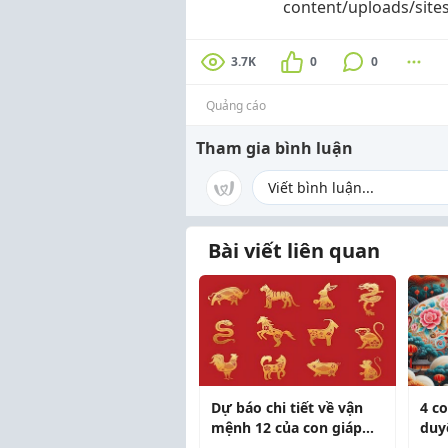
content/uploads/site
3.7K
0
0
Quảng cáo
Tham gia bình luận
Bài viết liên quan
Dự báo chi tiết về vận
4 co
mệnh 12 của con giáp
duy
trong năm Bính Ngọ
nhấ