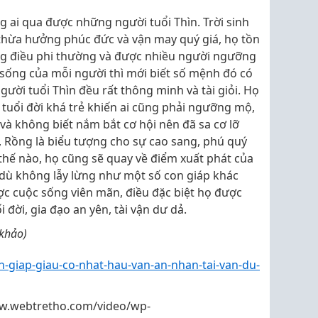
 ai qua được những người tuổi Thìn. Trời sinh
thừa hưởng phúc đức và vận may quý giá, họ tồn
ững điều phi thường và được nhiều người ngưỡng
 sống của mỗi người thì mới biết số mệnh đó có
ười tuổi Thìn đều rất thông minh và tài giỏi. Họ
tuổi đời khá trẻ khiến ai cũng phải ngưỡng mộ,
à không biết nắm bắt cơ hội nên đã sa cơ lỡ
ói, Rồng là biểu tượng cho sự cao sang, phú quý
hế nào, họ cũng sẽ quay về điểm xuất phát của
 dù không lẫy lừng như một số con giáp khác
ợc cuộc sống viên mãn, điều đặc biệt họ được
đời, gia đạo an yên, tài vận dư dả.
 khảo)
-giap-giau-co-nhat-hau-van-an-nhan-tai-van-du-
w.webtretho.com/video/wp-