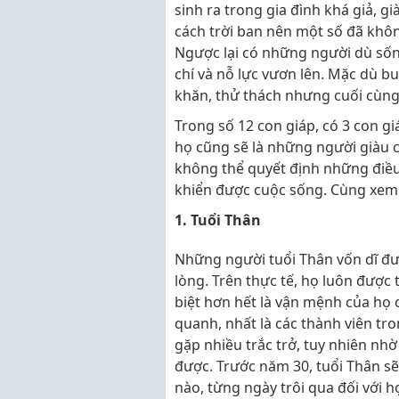
sinh ra trong gia đình khá giả, 
cách trời ban nên một số đã khô
Ngược lại có những người dù sốn
chí và nỗ lực vươn lên. Mặc dù b
khăn, thử thách nhưng cuối cùn
Trong số 12 con giáp, có 3 con gi
họ cũng sẽ là những người giàu c
không thể quyết định những điề
khiển được cuộc sống. Cùng xem 
1. Tuổi Thân
Những người tuổi Thân vốn dĩ đượ
lòng. Trên thực tế, họ luôn được
biệt hơn hết là vận mệnh của họ
quanh, nhất là các thành viên tro
gặp nhiều trắc trở, tuy nhiên nh
được. Trước năm 30, tuổi Thân s
nào, từng ngày trôi qua đối với 