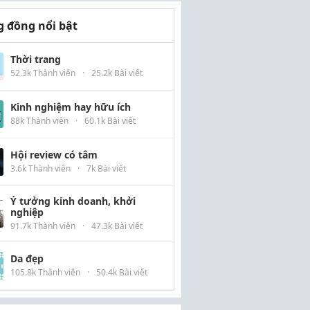
 đồng nổi bật
Thời trang
52.3k Thành viên
·
25.2k Bài viết
Kinh nghiệm hay hữu ích
88k Thành viên
·
60.1k Bài viết
Hội review có tâm
3.6k Thành viên
·
7k Bài viết
Ý tưởng kinh doanh, khởi
nghiệp
91.7k Thành viên
·
47.3k Bài viết
Da đẹp
105.8k Thành viên
·
50.4k Bài viết