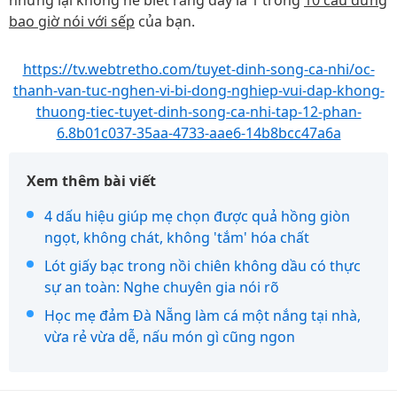
nhưng lại không hề biết rằng đây là 1 trong
10 câu đừng
bao giờ nói với sếp
của bạn.
https://tv.webtretho.com/tuyet-dinh-song-ca-nhi/oc-
thanh-van-tuc-nghen-vi-bi-dong-nghiep-vui-dap-khong-
thuong-tiec-tuyet-dinh-song-ca-nhi-tap-12-phan-
6.8b01c037-35aa-4733-aae6-14b8bcc47a6a
Xem thêm bài viết
4 dấu hiệu giúp mẹ chọn được quả hồng giòn
ngọt, không chát, không 'tắm' hóa chất
Lót giấy bạc trong nồi chiên không dầu có thực
sự an toàn: Nghe chuyên gia nói rõ
Học mẹ đảm Đà Nẵng làm cá một nắng tại nhà,
vừa rẻ vừa dễ, nấu món gì cũng ngon