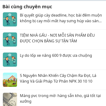
Bài cùng chuyên mục
Bí quyết giúp cày deadline, học bài đêm muộn
không bị cay mỏi mắt hay sưng húp vào sáng
hôm sau!
TIỆM NHÀ GẤU - NƠI MỖI SẢN PHẨM ĐỀU
ĐƯỢC CHỌN BẰNG SỰ TẬN TÂM
Ly do lốp xe nâng 600 9 được ưa chuộng
5 Nguyên Nhân Khiến Cây Chậm Ra Đọt, Lá
Vàng Và Giải Pháp Từ Phân NPK 30 10 10
Màng pvc trong mờ- hàng sẵn kho, giá tốt tại
xưởng