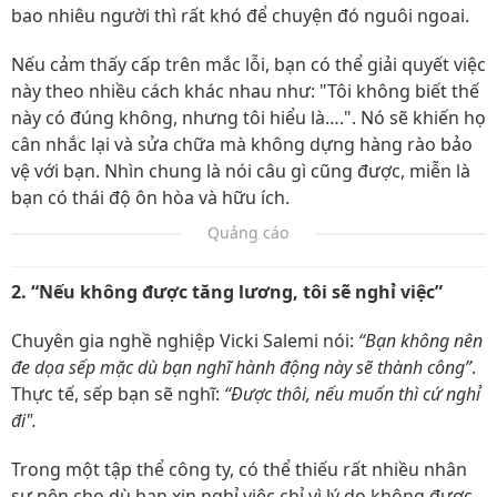
bao nhiêu người thì rất khó để chuyện đó nguôi ngoai.
Nếu cảm thấy cấp trên mắc lỗi, bạn có thể giải quyết việc
này theo nhiều cách khác nhau như: "Tôi không biết thế
này có đúng không, nhưng tôi hiểu là….". Nó sẽ khiến họ
cân nhắc lại và sửa chữa mà không dựng hàng rào bảo
vệ với bạn. Nhìn chung là nói câu gì cũng được, miễn là
bạn có thái độ ôn hòa và hữu ích.
Quảng cáo
2. “Nếu không được tăng lương, tôi sẽ nghỉ việc”
Chuyên gia nghề nghiệp Vicki Salemi nói:
“Bạn không nên
đe dọa sếp mặc dù bạn nghĩ hành động này sẽ thành công”
.
Thực tế, sếp bạn sẽ nghĩ:
“Được thôi, nếu muốn thì cứ nghỉ
đi".
Trong một tập thể công ty, có thể thiếu rất nhiều nhân
sự nên cho dù bạn xin nghỉ việc chỉ vì lý do không được