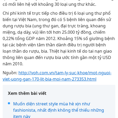
có mối liên hệ với khoảng 30 loại ung thư khác.
Chi phí kinh tế trực tiếp cho điều trị 6 loại ung thư phổ
biến tại Việt Nam, trong đó có 5 bệnh liên quan đến sử
dụng rượu bia (ung thư gan, đại trực tràng, khoang
miệng, dạ dày, vú) lên tới hơn 25.000 tỷ đồng, chiếm
0,22% tổng GDP năm 2012. Khoảng 15% số giường bệnh
tại các bệnh viện tâm thần dành điều trị người bệnh
loạn thần do rượu, bia. Thiệt hại kinh tế do tai nạn giao
thông liên quan đến rượu bia ước tính gần một tỷ USD
năm 2010.
Nguồn:
http://voh.com.vn/tam-ly-suc-khoe/mot-nguoi-
viet-uong-gan-170-lit-bia-moi-nam-273353.html
Xem thêm bài viết
Muốn diện street style mùa hè xịn như
fashionista, nhất định không thể thiếu những
item này