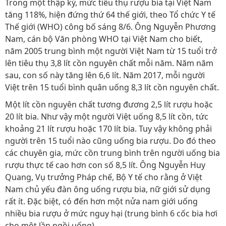
Trong một thập kỷ, mức tiêu thụ rượu bia tại Việt Nam
tăng 118%, hiện đứng thứ 64 thế giới, theo Tổ chức Y tế
Thế giới (WHO) công bố sáng 8/6. Ông Nguyễn Phương
Nam, cán bộ Văn phòng WHO tại Việt Nam cho biết,
năm 2005 trung bình một người Việt Nam từ 15 tuổi trở
lên tiêu thụ 3,8 lít cồn nguyên chất mỗi năm. Năm năm
sau, con số này tăng lên 6,6 lít. Năm 2017, mỗi người
Việt trên 15 tuổi bình quân uống 8,3 lít cồn nguyên chất.
Một lít cồn nguyên chất tương đương 2,5 lít rượu hoặc
20 lít bia. Như vậy một người Việt uống 8,5 lít cồn, tức
khoảng 21 lít rượu hoặc 170 lít bia. Tuy vậy không phải
người trên 15 tuổi nào cũng uống bia rượu. Do đó theo
các chuyên gia, mức cồn trung bình trên người uống bia
rượu thực tế cao hơn con số 8,5 lít. Ông Nguyễn Huy
Quang, Vụ trưởng Pháp chế, Bộ Y tế cho rằng ở Việt
Nam chủ yếu đàn ông uống rượu bia, nữ giới sử dụng
rất ít. Đặc biệt, có đến hơn một nửa nam giới uống
nhiều bia rượu ở mức nguy hại (trung bình 6 cốc bia hơi
cho một lần ngồi uống).