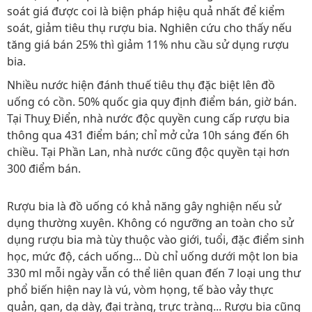
soát giá được coi là biện pháp hiệu quả nhất để kiểm
soát, giảm tiêu thụ rượu bia. Nghiên cứu cho thấy nếu
tăng giá bán 25% thì giảm 11% nhu cầu sử dụng rượu
bia.
Nhiều nước hiện đánh thuế tiêu thụ đặc biệt lên đồ
uống có cồn. 50% quốc gia quy định điểm bán, giờ bán.
Tại Thuỵ Điển, nhà nước độc quyền cung cấp rượu bia
thông qua 431 điểm bán; chỉ mở cửa 10h sáng đến 6h
chiều. Tại Phần Lan, nhà nước cũng độc quyền tại hơn
300 điểm bán.
Rượu bia là đồ uống có khả năng gây nghiện nếu sử
dụng thường xuyên. Không có ngưỡng an toàn cho sử
dụng rượu bia mà tùy thuộc vào giới, tuổi, đặc điểm sinh
học, mức độ, cách uống... Dù chỉ uống dưới một lon bia
330 ml mỗi ngày vẫn có thể liên quan đến 7 loại ung thư
phổ biến hiện nay là vú, vòm họng, tế bào vảy thực
quản, gan, dạ dày, đại tràng, trực tràng... Rượu bia cũng