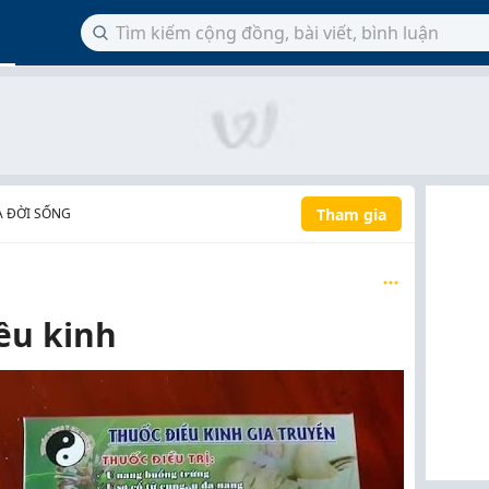
Tham gia
À ĐỜI SỐNG
ều kinh