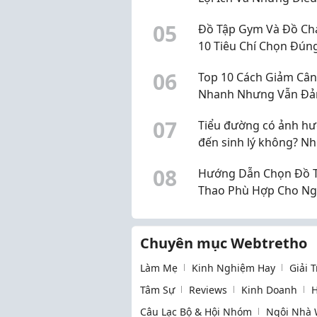
Lưu Ý
0
5
Đồ Tập Gym Và Đồ Chạ
10 Tiêu Chí Chọn Đúng
0
6
Top 10 Cách Giảm Cân
Nhanh Nhưng Vẫn Đ
Bảo Sức Khỏe
0
7
Tiểu đường có ảnh h
đến sinh lý không? N
điều nam giới nên biế
0
8
Hướng Dẫn Chọn Đồ 
Thao Phù Hợp Cho Ng
Mới Bắt Đầu 2026
Chuyên mục Webtretho
Làm Mẹ
Kinh Nghiệm Hay
Giải 
Tâm Sự
Reviews
Kinh Doanh
H
Câu Lạc Bộ & Hội Nhóm
Ngôi Nhà 