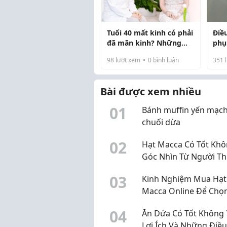
Tuổi 40 mất kinh có phải
Điề
đã mãn kinh? Những
phụ
điều chị em không nên
sao
98
lượt xem
0
bình luận
351
l
chủ quan
Bài được xem nhiều
0
1
Bánh muffin yến mạc
chuối dừa
0
2
Hạt Macca Có Tốt Khô
Góc Nhìn Từ Người T
Xuyên Sử Dụng
0
3
Kinh Nghiệm Mua Hạt
Macca Online Để Chọ
Được Sản Phẩm Chất
0
4
Ăn Dứa Có Tốt Không 
Lượng
Lợi Ích Và Những Điề