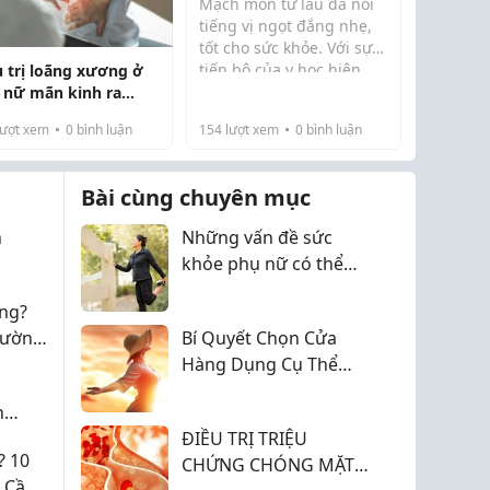
Mạch môn từ lâu đã nổi
cảnh
tiếng vị ngọt đắng nhẹ,
tốt cho sức khỏe. Với sự
tiến bộ của y học hiện
u trị loãng xương ở
đại, các nhà khoa học đã
 nữ mãn kinh ra
tìm thấy trong mạch môn
?
ượt xem
0
bình luận
154
lượt xem
0
bình luận
nhiều hợp chất quý như
saponin, flavonoid và các
loại đư...
Bài cùng chuyên mục
h
Những vấn đề sức
khỏe phụ nữ có thể
gặp sau mãn kinh
ng?
hường
Bí Quyết Chọn Cửa
Hàng Dụng Cụ Thể
Thao Phù Hợp Năm
n
2026
ĐIỀU TRỊ TRIỆU
? 10
CHỨNG CHÓNG MẶT
u Cần