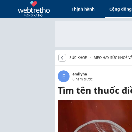
Thịnh hành
Cộng đồng
SỨC KHOẺ
MẸO HAY SỨC KHOẺ V
emilyha
E
8 năm trước
Tìm tên thuốc đi