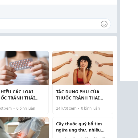
 HIỂU CÁC LOẠI
TÁC DỤNG PHỤ CỦA
ỐC TRÁNH THÁI
THUỐC TRÁNH THAI
NG NGÀY THÔNG
HẰNG NGÀY: NHỮNG
ợt xem
0
bình luận
24
lượt xem
0
bình luận
G HIỆN NAY
ĐIỀU BẠN CẦN BIẾT
Cây thuốc quý bổ tim
ngừa ung thư, nhiều
người lại chỉ trồng làm