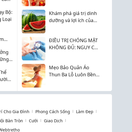
KHÁC GÌ PHỤC HỒI
TIỀN ĐÌNH LÂU DÀI?
y Bộ:
Khám phá giá trị dinh
 Loại
dưỡng và lợi ích của
dưa hấu đối với sức
khỏe
ảm
ĐIỀU TRỊ CHÓNG MẶT
KHÔNG ĐỦ: NGUY CƠ
ưởng
TÁI PHÁT ÂM THẦM
hững
t
Mẹo Bảo Quản Áo
Thể
Thun Ba Lỗ Luôn Bền
ười
Đẹp 2026
Trí Cho Gia Đình
Phong Cách Sống
Làm Đẹp
ội Bàn Tròn
Cưới
Giao Dịch
Webtretho