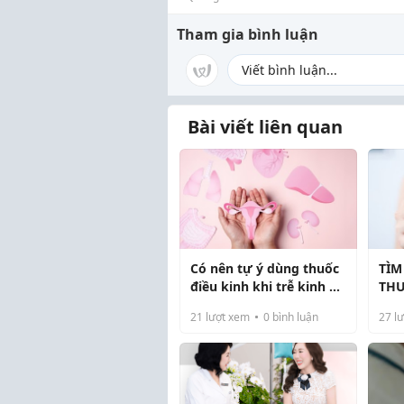
Tham gia bình luận
Bài viết liên quan
Có nên tự ý dùng thuốc
TÌM
điều kinh khi trễ kinh ở
THU
tuổi 40?
HÀ
21
lượt xem
0
bình luận
27
lư
DỤN