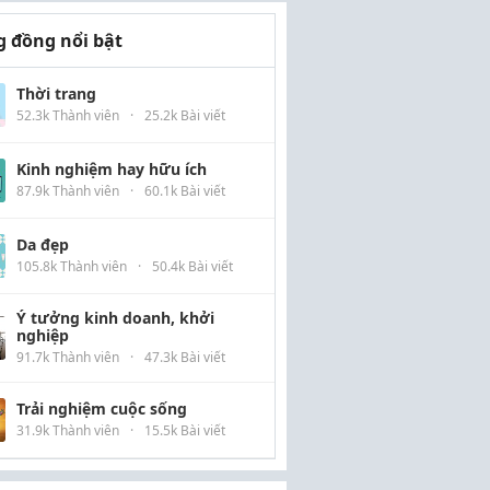
 đồng nổi bật
Thời trang
52.3k Thành viên
·
25.2k Bài viết
Kinh nghiệm hay hữu ích
87.9k Thành viên
·
60.1k Bài viết
Da đẹp
105.8k Thành viên
·
50.4k Bài viết
Ý tưởng kinh doanh, khởi
nghiệp
91.7k Thành viên
·
47.3k Bài viết
Trải nghiệm cuộc sống
31.9k Thành viên
·
15.5k Bài viết