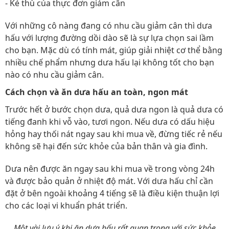
- Kẻ thù của thực đơn giảm cân
Với những cô nàng đang có nhu cầu giảm cân thì dưa
hấu với lượng đường dồi dào sẽ là sự lựa chọn sai lầm
cho bạn. Mặc dù có tính mát, giúp giải nhiệt cơ thể bằng
nhiều chế phẩm nhưng dưa hấu lại không tốt cho bạn
nào có nhu cầu giảm cân.
Cách chọn và ăn dưa hấu an toàn, ngon mát
Trước hết ở bước chọn dưa, quả dưa ngon là quả dưa có
tiếng đanh khi vỗ vào, tươi ngon. Nếu dưa có dấu hiệu
hỏng hay thối nát ngay sau khi mua về, đừng tiếc rẻ nếu
không sẽ hại đến sức khỏe của bản thân và gia đình.
Dưa nên được ăn ngay sau khi mua về trong vòng 24h
và được bảo quản ở nhiệt độ mát. Với dưa hấu chỉ cần
đặt ở bên ngoài khoảng 4 tiếng sẽ là điều kiện thuận lợi
cho các loại vi khuẩn phát triển.
Một vài lưu ý khi ăn dưa hấu rất quan trọng với sức khỏe