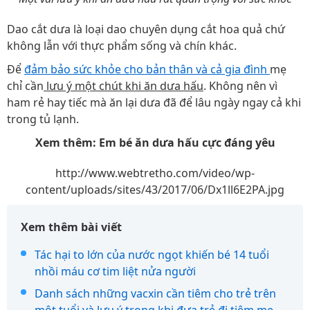
Dao cắt dưa là loại dao chuyên dụng cắt hoa quả chứ
không lẫn với thực phẩm sống và chín khác.
Để
đảm bảo sức khỏe cho bản thân và cả gia đình
mẹ
chỉ cần
lưu ý một chút khi ăn dưa hấu
. Không nên vì
ham rẻ hay tiếc mà ăn lại dưa đã để lâu ngày ngay cả khi
trong tủ lạnh.
Xem thêm: Em bé ăn dưa hấu cực đáng yêu
http://www.webtretho.com/video/wp-
content/uploads/sites/43/2017/06/Dx1ll6E2PA.jpg
Xem thêm bài viết
Tác hại to lớn của nước ngọt khiến bé 14 tuổi
nhồi máu cơ tim liệt nửa người
Danh sách những vacxin cần tiêm cho trẻ trên