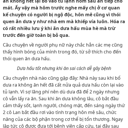
ăn không hết lại bỏ vào tủ lạnh hôm sau ăn tiếp cho
mát. Ấy vậy mà hôm trước nghe mấy chị ở cơ quan
kể chuyện có người bị ngộ độc, hôn mê cũng vì thói
quen ăn dưa y như nhà em mà khiếp vía luôn. Hóa ra
có rất nhiều lưu ý khi ăn dưa hấu mùa hè mà trừ
trước đến giờ toàn bị bỏ qua.
Câu chuyện về người phụ nữ này chắc hẳn các mẹ cũng
thấy hình bóng của mình trong đó, từ sở thích cho đến
thói quen ăn dưa hấu.
Dưa hấu tốt nhưng khi ăn sai cách dễ gây bệnh
Câu chuyện nhà nào cũng gặp đây: Nhà này sau khi bổ
dưa ra không ăn hết đã cất nửa quả dưa hấu còn lại vào
tủ lạnh. Vì sợ lãng phí nên dù dưa đã để 2 ngày nhưng
cô vẫn lấy ra ăn. Sau khi ăn dưa không lâu, cô bắt đầu
cảm thấy sốt, lạnh người, chóng mặt, đến sáng ngày thứ
2 cô Lan bắt đầu rơi vào tình trạng hôn mê sâu, chức
năng của các bộ phận trong cơ thể bị tổn thương. Ngay
lập tức cô được đưa tới bệnh viện cấp cứu, tại đây sau