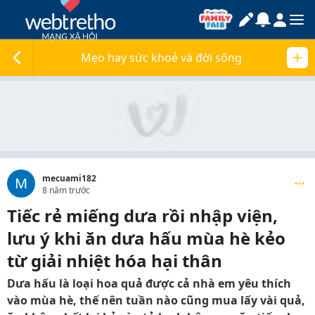
Mẹo hay sức khoẻ và đời sống
mecuami182
M
8 năm trước
Tiếc rẻ miếng dưa rồi nhập viện,
lưu ý khi ăn dưa hấu mùa hè kẻo
từ giải nhiệt hóa hại thân
Dưa hấu là loại hoa quả được cả nhà em yêu thích
vào mùa hè, thế nên tuần nào cũng mua lấy vài quả,