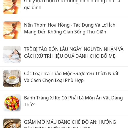
Gợi ý lựa chọn thức uống dinh dưỡng cho cả
gia đình
Nến Thơm Hoa Hồng - Tác Dụng Và Lợi Ích
Mang Đến Không Gian Sống Thư Giãn
TRẺ BỊ TÁO BÓN LÂU NGÀY: NGUYÊN NHÂN VÀ
CÁCH XỬ TRÍ HIỆU QUẢ DÀNH CHO BỐ MẸ
Các Loại Trà Thảo Mộc Được Yêu Thích Nhất
Và Cách Chọn Loại Phù Hợp
Bánh Tráng Xì Ke Có Phải Là Món Ăn Vặt Đáng
Thử?
GIẢM MỠ MÁU BẰNG CHẾ ĐỘ ĂN: HƯỚNG