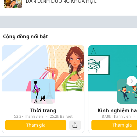
DẪN DINH DƯỠNG KHOA HỌC
Cộng đồng nổi bật
Thời trang
Kinh nghiệm hay
52.3k Thành viên
·
25.2k Bài viết
87.9k Thành viên
·
Tham gia
Tham gia