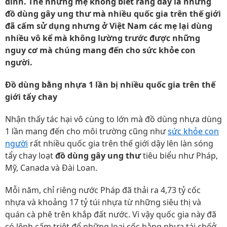
đình. Thế nhưng mẹ không biết rằng đây là những
đồ dùng gây ung thư mà nhiều quốc gia trên thế giới
đã cấm sử dụng nhưng ở Việt Nam các mẹ lại dùng
nhiều vô kể mà không lường trước được những
nguy cơ mà chúng mang đến cho sức khỏe con
người.
Đồ dùng bằng nhựa 1 lần bị nhiều quốc gia trên thế
giới tẩy chay
Nhận thấy tác hại vô cùng to lớn mà đồ dùng nhựa dùng
1 lần mang đến cho môi trường cũng như
sức khỏe con
người
rất nhiều quốc gia trên thế giới dậy lên làn sóng
tẩy chay loạt
đồ dùng gây ung thư
tiêu biểu như Pháp,
Mỹ, Canada và Đài Loan.
Mỗi năm, chỉ riêng nước Pháp đã thải ra 4,73 tỷ cốc
nhựa và khoảng 17 tỷ túi nhựa từ những siêu thị và
quán cà phê trên khắp đất nước. Vì vậy quốc gia này đã
có lệnh cấm triệt để những loại cốc bằng nhựa tái chếở