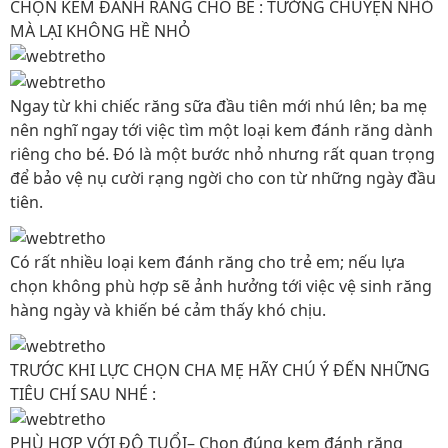
CHỌN KEM ĐÁNH RĂNG CHO BÉ : TƯỞNG CHUYỆN NHỎ
MÀ LẠI KHÔNG HỀ NHỎ
Ngay từ khi chiếc răng sữa đầu tiên mới nhú lên; ba mẹ
nên nghĩ ngay tới việc tìm một loại kem đánh răng dành
riêng cho bé. Đó là một bước nhỏ nhưng rất quan trọng
để bảo vệ nụ cười rạng ngời cho con từ những ngày đầu
tiên.
Có rất nhiều loại kem đánh răng cho trẻ em; nếu lựa
chọn không phù hợp sẽ ảnh hưởng tới việc vệ sinh răng
hàng ngày và khiến bé cảm thấy khó chịu.
TRƯỚC KHI LỰC CHỌN CHA MẸ HÃY CHÚ Ý ĐẾN NHỮNG
TIÊU CHÍ SAU NHÉ :
PHÙ HỢP VỚI ĐỘ TUỔI– Chọn đúng kem đánh răng