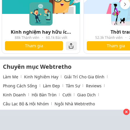
Kinh nghiệm hay hữu íc...
Thời tr
88k Thành viên
·
60.1k Bài viết
52.3k Thành viên
·
Tham gia
Tham gia
Chuyên mục Webtretho
Làm Mẹ
Kinh Nghiệm Hay
Giải Trí Cho Gia Đình
Phong Cách Sống
Làm Đẹp
Tâm Sự
Reviews
Kinh Doanh
Hội Bàn Tròn
Cưới
Giao Dịch
Câu Lạc Bộ & Hội Nhóm
Ngôi Nhà Webtretho