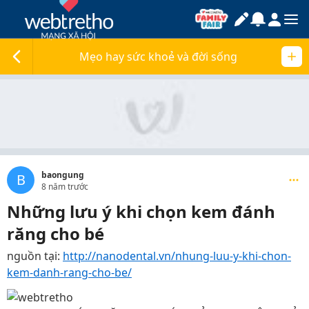
Mẹo hay sức khoẻ và đời sống
baongung
B
8 năm trước
Những lưu ý khi chọn kem đánh
răng cho bé
nguồn tại:
http://nanodental.vn/nhung-luu-y-khi-chon-
kem-danh-rang-cho-be/