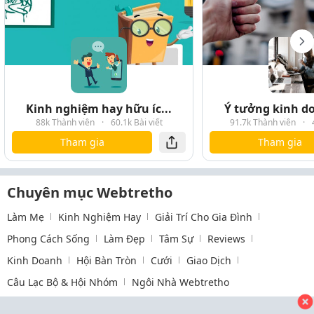
Kinh nghiệm hay hữu íc...
Ý tưởng kinh do
88k Thành viên
·
60.1k Bài viết
91.7k Thành viên
·
Tham gia
Tham gia
Chuyên mục Webtretho
Làm Mẹ
Kinh Nghiệm Hay
Giải Trí Cho Gia Đình
Phong Cách Sống
Làm Đẹp
Tâm Sự
Reviews
Kinh Doanh
Hội Bàn Tròn
Cưới
Giao Dịch
Câu Lạc Bộ & Hội Nhóm
Ngôi Nhà Webtretho