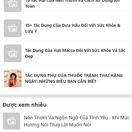
10 Tác Hại Của Nến Thơm Và Cách Sử Dụng An
Toàn
15+ Tác Dụng Của Dưa Hấu Đối Với Sức Khỏe &
Lưu Ý
Tác Dụng Của Hạt Macca Đối Với Sức Khỏe Và Sắc
Đẹp
TÁC DỤNG PHỤ CỦA THUỐC TRÁNH THAI HẰNG
NGÀY: NHỮNG ĐIỀU BẠN CẦN BIẾT
Được xem nhiều
Nến Thơm Và Ngôn Ngữ Của Tình Yêu - Khi Mùi
Hương Nói Thay Lời Muốn Nói