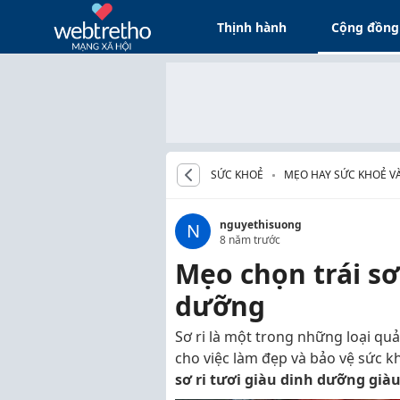
Thịnh hành
Cộng đồng
SỨC KHOẺ
MẸO HAY SỨC KHOẺ V
nguyethisuong
N
8 năm trước
Mẹo chọn trái sơ
dưỡng
Sơ ri là một trong những loại quả
cho việc làm đẹp và bảo vệ sức 
sơ ri tươi giàu dinh dưỡng già