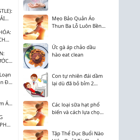
I ƯU
KHÔNG? NGUY CƠ VÀ
TLE):
CÁCH XỬ TRÍ
ẢI
Mẹo Bảo Quản Áo
Thun Ba Lỗ Luôn Bền
HÓA:
Đẹp 2026
CH
QUẢ
Ức gà áp chảo dầu
N:
hào eat clean
ƯỚC
 Loạn
Con tự nhiên đái dầm
n Đái
lại dù đã bỏ bỉm 2
năm, chậm lên cân -
bác sĩ giấc ngủ chỉ ra
m Ái
Các loại sữa hạt phổ
nguyên nhân ít mẹ
biến và cách lựa chọn
nghĩ tới
NG
phù hợp với nhu cầu
 PHỤC
ÀI?
Tập Thể Dục Buổi Nào