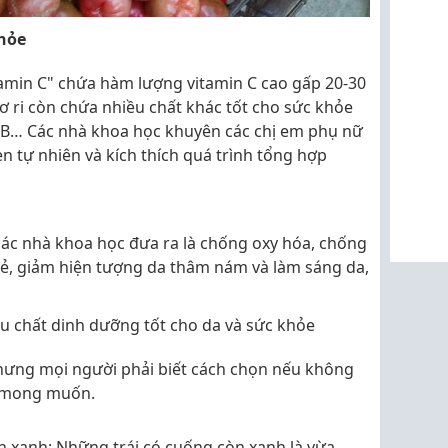
khỏe
tamin C" chứa hàm lượng vitamin C cao gấp 20-30
sơ ri còn chứa nhiều chất khác tốt cho sức khỏe
 A B… Các nhà khoa học khuyên các chị em phụ nữ
n tự nhiên và kích thích quá trình tổng hợp
các nhà khoa học đưa ra là chống oxy hóa, chống
 trẻ, giảm hiện tượng da thâm nám và làm sáng da,
iàu chất dinh dưỡng tốt cho da và sức khỏe
nhưng mọi người phải biết cách chọn nếu không
ư mong muốn.
n xanh: Những trái có cuống còn xanh là vừa