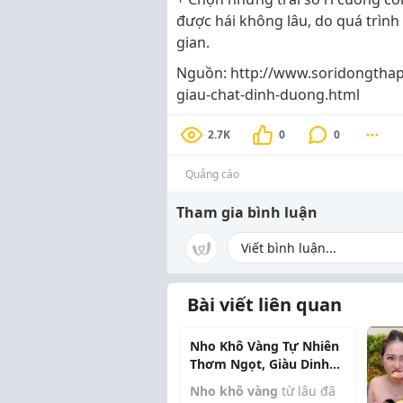
được hái không lâu, do quá trình
gian.
Nguồn: http://www.soridongthap.
giau-chat-dinh-duong.html
2.7K
0
0
Quảng cáo
Tham gia bình luận
Bài viết liên quan
Nho Khô Vàng Tự Nhiên
Thơm Ngọt, Giàu Dinh
Dưỡng
Nho khô vàng
từ lâu đã