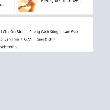
Hiệu Quả? Từ Chuyên
n
Gia 2026
Trí Cho Gia Đình
Phong Cách Sống
Làm Đẹp
ội Bàn Tròn
Cưới
Giao Dịch
Webtretho