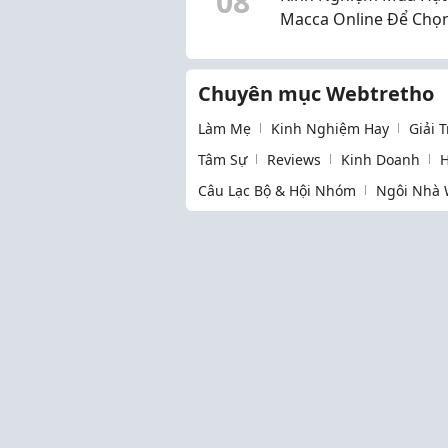
0
8
Macca Online Để Chọ
Được Sản Phẩm Chất
Lượng
Chuyên mục Webtretho
Làm Mẹ
Kinh Nghiệm Hay
Giải 
Tâm Sự
Reviews
Kinh Doanh
H
Câu Lạc Bộ & Hội Nhóm
Ngôi Nhà 