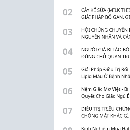
BẢO VỆ SỨC KHỎE TỐ
0
2
CÂY KẾ SỮA (MILK THIS
GIẢI PHÁP BỔ GAN, GI
ĐỘC GAN HIỆU QUẢ
0
3
HỘI CHỨNG CHUYỂN 
NGUYÊN NHÂN VÀ CÁ
PHÒNG NGỪA HIỆU 
0
4
NGƯỜI GIÀ BỊ TÁO BÓ
ĐỪNG CHỦ QUAN TR
BỆNH LÝ DỄ GÂY BIẾN
0
5
Giải Pháp Điều Trị Rối
CHỨNG
Lipid Máu Ở Bệnh Nhâ
Tháo Đường
0
6
Nệm Giấc Mơ Việt - Bí
Quyết Cho Giấc Ngủ Ê
2026
0
7
ĐIỀU TRỊ TRIỆU CHỨ
CHÓNG MẶT KHÁC GÌ
HỒI TIỀN ĐÌNH LÂU D
Kinh Nghiệm Mua Hạt