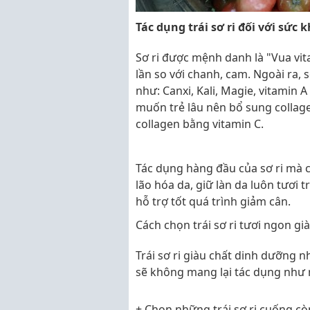
Tác dụng trái sơ ri đối với sức 
Sơ ri được mệnh danh là "Vua vi
lần so với chanh, cam. Ngoài ra, 
như: Canxi, Kali, Magie, vitamin
muốn trẻ lâu nên bổ sung collage
collagen bằng vitamin C.
Tác dụng hàng đầu của sơ ri mà 
lão hóa da, giữ làn da luôn tươi
hỗ trợ tốt quá trình giảm cân.
Cách chọn trái sơ ri tươi ngon g
Trái sơ ri giàu chất dinh dưỡng 
sẽ không mang lại tác dụng nh
+ Chọn những trái sơ ri cuống cò