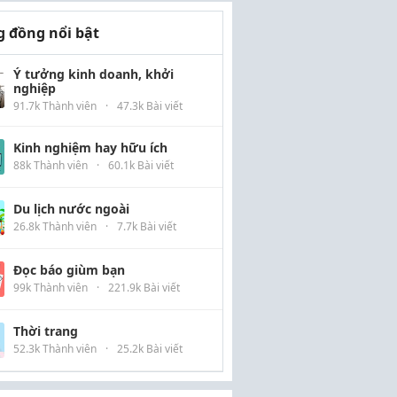
 đồng nổi bật
Ý tưởng kinh doanh, khởi
nghiệp
91.7k Thành viên
·
47.3k Bài viết
Kinh nghiệm hay hữu ích
88k Thành viên
·
60.1k Bài viết
Du lịch nước ngoài
26.8k Thành viên
·
7.7k Bài viết
Đọc báo giùm bạn
99k Thành viên
·
221.9k Bài viết
Thời trang
52.3k Thành viên
·
25.2k Bài viết