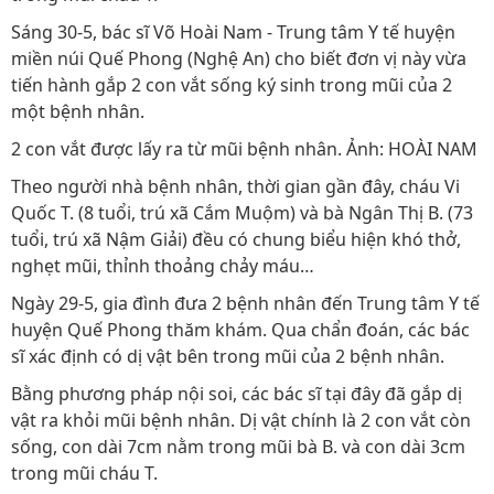
Sáng 30-5, bác sĩ Võ Hoài Nam - Trung tâm Y tế huyện
miền núi Quế Phong (Nghệ An) cho biết đơn vị này vừa
tiến hành gắp 2 con vắt sống ký sinh trong mũi của 2
một bệnh nhân.
2 con vắt được lấy ra từ mũi bệnh nhân. Ảnh: HOÀI NAM
Theo người nhà bệnh nhân, thời gian gần đây, cháu Vi
Quốc T. (8 tuổi, trú xã Cắm Muộm) và bà Ngân Thị B. (73
tuổi, trú xã Nậm Giải) đều có chung biểu hiện khó thở,
nghẹt mũi, thỉnh thoảng chảy máu…
Ngày 29-5, gia đình đưa 2 bệnh nhân đến Trung tâm Y tế
huyện Quế Phong thăm khám. Qua chẩn đoán, các bác
sĩ xác định có dị vật bên trong mũi của 2 bệnh nhân.
Bằng phương pháp nội soi, các bác sĩ tại đây đã gắp dị
vật ra khỏi mũi bệnh nhân. Dị vật chính là 2 con vắt còn
sống, con dài 7cm nằm trong mũi bà B. và con dài 3cm
trong mũi cháu T.