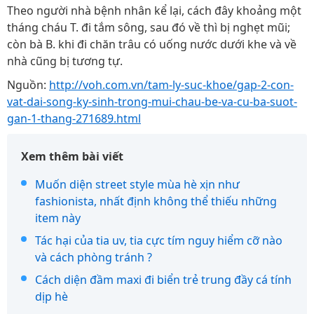
Theo người nhà bệnh nhân kể lại, cách đây khoảng một
tháng cháu T. đi tắm sông, sau đó về thì bị nghẹt mũi;
còn bà B. khi đi chăn trâu có uống nước dưới khe và về
nhà cũng bị tương tự.
Nguồn:
http://voh.com.vn/tam-ly-suc-khoe/gap-2-con-
vat-dai-song-ky-sinh-trong-mui-chau-be-va-cu-ba-suot-
gan-1-thang-271689.html
Xem thêm bài viết
Muốn diện street style mùa hè xịn như
fashionista, nhất định không thể thiếu những
item này
Tác hại của tia uv, tia cực tím nguy hiểm cỡ nào
và cách phòng tránh ?
Cách diện đầm maxi đi biển trẻ trung đầy cá tính
dịp hè