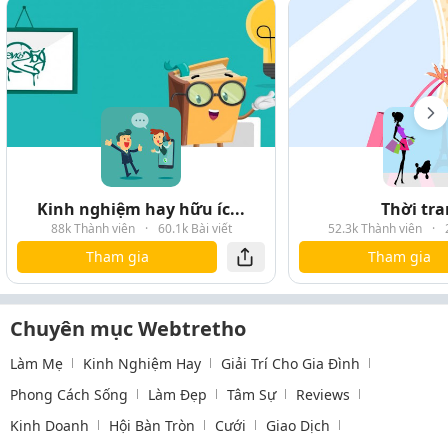
Kinh nghiệm hay hữu íc...
Thời tr
88k Thành viên
·
60.1k Bài viết
52.3k Thành viên
·
Tham gia
Tham gia
Chuyên mục Webtretho
Làm Mẹ
Kinh Nghiệm Hay
Giải Trí Cho Gia Đình
Phong Cách Sống
Làm Đẹp
Tâm Sự
Reviews
Kinh Doanh
Hội Bàn Tròn
Cưới
Giao Dịch