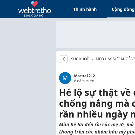
Thịnh hành
Cộng đồng
SỨC KHOẺ
MẸO HAY SỨC KHOẺ V
Moctra1212
M
8 năm trước
Hé lộ sự thật về
chống nắng mà c
rần nhiều ngày 
Mùa hè lại đến rồi các mẹ ơi, mà
thang trên các nhóm bán mỹ phẩ