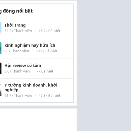
 đồng nổi bật
Thời trang
52.3k Thành viên
·
25.2k Bài viết
Kinh nghiệm hay hữu ích
88k Thành viên
·
60.1k Bài viết
Hội review có tâm
3.6k Thành viên
·
7k Bài viết
Ý tưởng kinh doanh, khởi
nghiệp
91.7k Thành viên
·
47.3k Bài viết