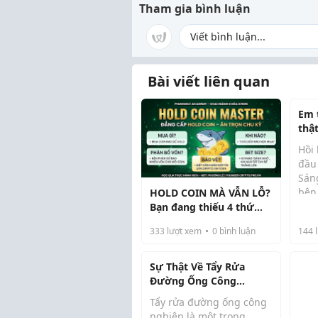
Tham gia bình luận
Bài viết liên quan
Em 
thậ
con
Hồi
đầu
Sán
bên 
HOLD COIN MÀ VẪN LỖ?
bon
Bạn đang thiếu 4 thứ
nhỏ
này.
333
lượt xem
0
bình luận
144
l
đơn
cứ 
dưỡ
Sự Thật Về Tẩy Rửa
Đường Ống Công
Nghiệp Khiến Bạn Bất
Tẩy rửa đường ống công
Ngờ
nghiệp là một trong