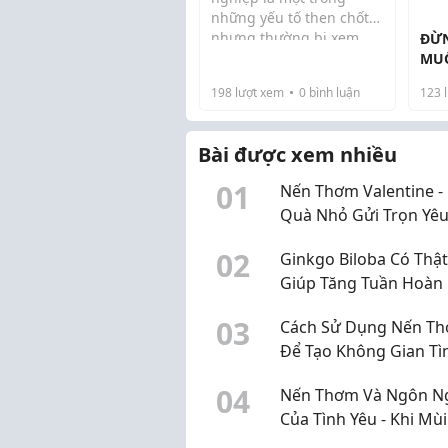
những yếu tố then chốt
nhưng thường bị xem
ĐỪN
nhẹ trong quá trình vận
MUỐ
hành hệ thống. Theo thời
ĐAN
198
lượt xem
0
bình luận
123
l
gian, cáu cặn, vi sinh và
NẶN
tạp chất tích tụ bên trong
đường ống sẽ...
Bài được xem nhiều
0
1
Nến Thơm Valentine 
Quà Nhỏ Gửi Trọn Yê
Thương Đến Người Đ
0
2
Ginkgo Biloba Có Thật
Biệt
Giúp Tăng Tuần Hoàn
Não?
0
3
Cách Sử Dụng Nến T
Để Tạo Không Gian Tì
Yêu Ngọt Ngào
0
4
Nến Thơm Và Ngôn N
Của Tình Yêu - Khi Mùi
Hương Nói Thay Lời 