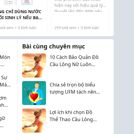
hiện nay với hiệu quả lý
thuyết lên đến 99% nếu
G CHỈ DÙNG NƯỚC
dùng đúng cách, thuốc
I SINH LÝ NẾU BẠN
tránh thai hàng ngày vẫn
G BỊ NGHẸT MŨI
ượt xem
0
bình luận
259
lượt xem
0
bình luận
khiến nhiều chị em mơ
G!
hồ. Việc không nắm rõ cơ
chế hoạt động ...
Bài cùng chuyên mục
- Món
10 Cách Bảo Quản Đồ
u
Cầu Lông Nữ Luôn
ặc
Bền Đẹp 2026
 Sự
 Máu
Chia sẻ trọn bộ biểu
tượng UFM tách nền
hơm
sắc nét cho cộng đồng
nh
thiết kế
Lợi ích khi chọn Đồ
gữ
Thể Thao Cầu Lông
tháng 8
Muốn