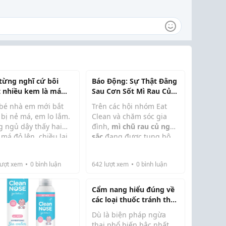
từng nghĩ cứ bôi
Báo Động: Sự Thật Đằng
t nhiều kem là má
Sau Cơn Sốt Mì Rau Củ
 sẽ nhanh khỏi
Ngũ Sắc Hiện Nay!
 bé nhà em mới bắt
Trên các hội nhóm Eat
 bị nẻ má, em lo lắm.
Clean và chăm sóc gia
g ngủ dậy thấy hai
đình,
mì chũ rau củ ngũ
má đỏ lên, chiều lại
sắc
đang được tung hô
g nhẹ từng mảng
như một "siêu thực
. Lúc đó em chỉ nghĩ
phẩm": vừa hỗ trợ giữ
ượt xem
0
bình luận
642
lượt xem
0
bình luận
 giản là da khô nên
dáng, vừa giúp trẻ nhỏ
chăm chăm tìm kem
chịu ăn rau lại giúp chị
ng, thậm chí ngà...
em sở hữu ngoại hình ...
Cẩm nang hiểu đúng về
các loại thuốc tránh thai
hàng ngày thông dụng
Dù là biện pháp ngừa
thai phổ biến bậc nhất