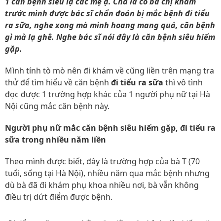
1 căn bệnh siêu lạ các mẹ ạ. Chả là có bà chị khám
trước mình được bác sĩ chẩn đoán bị mắc bệnh đi tiểu
ra sữa, nghe xong mà mình hoang mang quá, căn bệnh
gì mà lạ ghê. Nghe bác sĩ nói đây là căn bệnh siêu hiếm
gặp.
Mình tính tò mò nên đi khám về cũng liền trên mạng tra
thử để tìm hiểu về căn bệnh
đi tiểu ra sữa
thì vô tình
đọc được 1 trường hợp khác của 1 người phụ nữ tại Hà
Nội cũng mắc căn bệnh này.
Người phụ nữ mắc căn bệnh siêu hiếm gặp, đi tiểu ra
sữa trong nhiều năm liền
Theo mình được biết, đây là trường hợp của bà T (70
tuổi, sống tại Hà Nội), nhiều năm qua mắc bệnh nhưng
dù bà đã đi khám phụ khoa nhiều nơi, bà vẫn không
điều trị dứt điểm được bệnh.