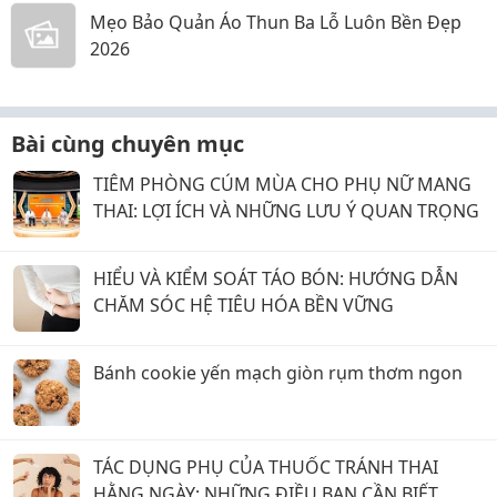
Mẹo Bảo Quản Áo Thun Ba Lỗ Luôn Bền Đẹp
2026
Bài cùng chuyên mục
TIÊM PHÒNG CÚM MÙA CHO PHỤ NỮ MANG
THAI: LỢI ÍCH VÀ NHỮNG LƯU Ý QUAN TRỌNG
HIỂU VÀ KIỂM SOÁT TÁO BÓN: HƯỚNG DẪN
CHĂM SÓC HỆ TIÊU HÓA BỀN VỮNG
Bánh cookie yến mạch giòn rụm thơm ngon
TÁC DỤNG PHỤ CỦA THUỐC TRÁNH THAI
HẰNG NGÀY: NHỮNG ĐIỀU BẠN CẦN BIẾT