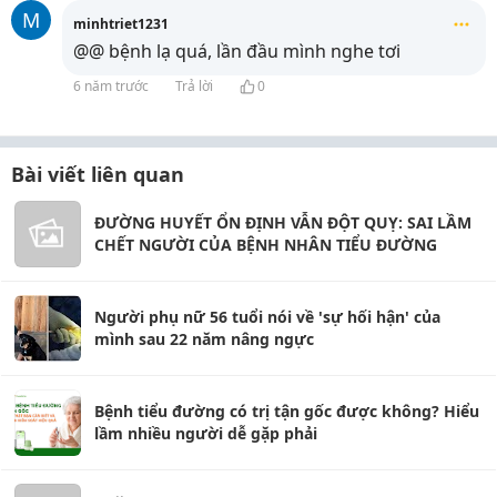
M
minhtriet1231
@@ bệnh lạ quá, lần đầu mình nghe tơi
6 năm trước
Trả lời
0
Bài viết liên quan
ĐƯỜNG HUYẾT ỔN ĐỊNH VẪN ĐỘT QUỴ: SAI LẦM
CHẾT NGƯỜI CỦA BỆNH NHÂN TIỂU ĐƯỜNG
Người phụ nữ 56 tuổi nói về 'sự hối hận' của
mình sau 22 năm nâng ngực
Bệnh tiểu đường có trị tận gốc được không? Hiểu
lầm nhiều người dễ gặp phải