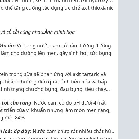
nhau :
vì chúng sẽ hình thành nên axit hydroxy và
y có thể tăng cường tác dụng ức chế axit thioxianic
và củ cải cùng nhau.Ảnh minh họa
hi ăn:
Vì trong nước cam có hàm lượng đường
 làm cho đường lên men, gây sình hơi, tức bụng
ein trong sữa sẽ phản ứng với axit tartaric và
 chỉ ảnh hưởng đến quá trình tiêu hóa và hấp
 tình trạng chướng bụng, đau bụng, tiêu chảy…
 tốt cho răng
: Nước cam có độ pH dưới 4 (rất
t triển của vi khuẩn nhưng làm mòn men răng,
ng đến 84%
 loét dạ dày:
Nước cam chứa rất nhiều chất hữu
gây ra chứng ợ nóng và làm chứng viêm loét nặng