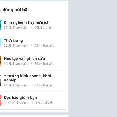
 đồng nổi bật
Kinh nghiệm hay hữu ích
87.9k Thành viên
·
60k Bài viết
Thời trang
52.3k Thành viên
·
25.1k Bài viết
Học tập và nghiên cứu
66.2k Thành viên
·
33.6k Bài viết
Ý tưởng kinh doanh, khởi
nghiệp
91.7k Thành viên
·
47.3k Bài viết
Đọc báo giùm bạn
99k Thành viên
·
221.9k Bài viết