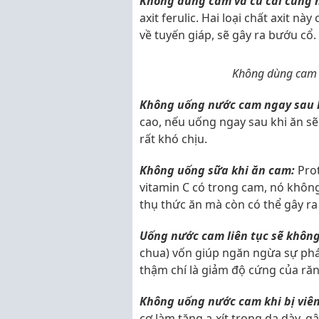
Không dùng cam và củ cải cùng 
axit ferulic. Hai loại chất axit nà
về tuyến giáp, sẽ gây ra bướu cổ.
Không dùng cam 
Không uống nước cam ngay sau k
cao, nếu uống ngay sau khi ăn sẽ
rất khó chịu.
Không uống sữa khi ăn cam:
Prot
vitamin C có trong cam, nó không
thụ thức ăn mà còn có thể gây ra
Uống nước cam liên tục sẽ không
chua) vốn giúp ngăn ngừa sự phá
thậm chí là giảm độ cứng của ră
Không uống nước cam khi bị viêm
cơ làm tăng a-xít trong dạ dày, 