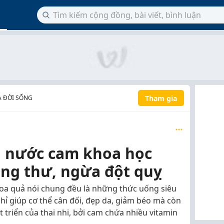
Tham gia
À ĐỜI SỐNG
g nước cam khoa học
ung thư, ngừa đột quỵ
oa quả nói chung đều là những thức uống siêu
ỉ giúp cơ thể cân đối, đẹp da, giảm béo mà còn
 triển của thai nhi, bởi cam chứa nhiều vitamin