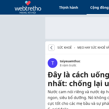
Thịnh hành
Cộng đồng
SỨC KHOẺ
MẸO HAY SỨC KHOẺ V
toiyeuamthuc
T
8 năm trước
Đây là cách uốn
nhất: chống lại 
Nước cam nói riêng và nước ép h
ngon, siêu bổ dưỡng. Nó không ch
cực tốt cho các mẹ bầu và sự phát