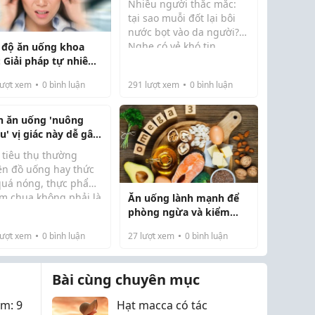
Nhiều người thắc mắc:
tại sao muỗi đốt lại bôi
nước bọt vào da người?
Nghe có vẻ khó tin,
 độ ăn uống khoa
nhưng thực tế đúng là
: Giải pháp tự nhiên
như vậy. Khi muỗi hút
p phòng ngừa và
ượt xem
0
bình luận
291
lượt xem
0
bình luận
máu, chúng không chỉ
m soát chứng chóng
đơn giản chích và hút,
t
mà còn tiết ra một lượ...
h ăn uống 'nuông
u' vị giác này dễ gây
 thư số một
 tiêu thụ thường
ên đồ uống hay thức
quá nóng, thực phẩm
m chua không phải là
Ăn uống lành mạnh để
c uống quá nóng có
 quen có lợi. Thậm
phòng ngừa và kiểm
..
, còn là nguyên nhân
soát chóng mặt
ượt xem
0
bình luận
27
lượt xem
0
bình luận
g nguy cơ mắc ung
 thực quản.
Bài cùng chuyên mục
m: 9
Hạt macca có tác