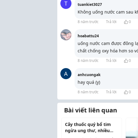
T
tuankiet3027
Không uống nước cam sau kh
8 năm trước
Trả lời
0
hoabattu24
uống nước cam được đông lạn
chất chống oxy hóa hơn so vớ
8 năm trước
Trả lời
0
A
anhcuongak
hay quá (y)
8 năm trước
Trả lời
0
Bài viết liên quan
Cây thuốc quý bổ tim
ngừa ung thư, nhiều
người lại chỉ trồng làm