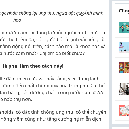
Cộng
ọc nhất: chống lại ung thư, ngừa đột quỵ.Ảnh minh
họa
ng nước cam thì đúng là ‘mỗi người một tính’. Có
ười cho thêm đá, có người bỏ tủ lạnh vài tiếng rồi
hành động nói trên, cách nào mới là khoa học và
ủa nước cam nhất? Chị em đã biết chưa?
 là phải làm theo cách này!
lle đã nghiên cứu và thấy rằng, việc đông lạnh
c động đến chất chống oxy hóa trong nó. Cụ thể,
 tan băng, các dưỡng chất trong nước cam được
dễ hấp thụ hơn.
enoids, có đặc tính chống ung thư, có thể chuyển
ch chống viêm cũng như tăng cường hệ miễn dịch,