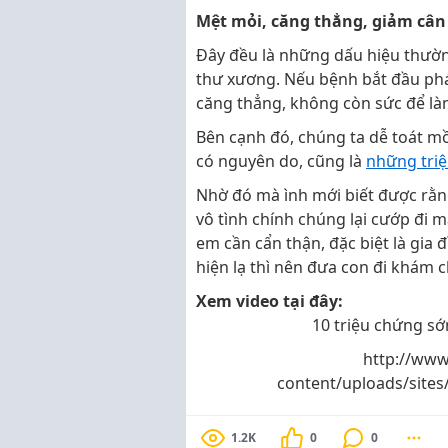
Mệt mỏi, căng thẳng, giảm cân
Đây đều là những dấu hiệu thườn
thư xương. Nếu bệnh bắt đầu phá
căng thẳng, không còn sức để làm
Bên cạnh đó, chúng ta dễ toát m
có nguyên do, cũng là
những tri
Nhờ đó mà ình mới biết được rằn
vô tình chính chúng lại cướp đi 
em cần cẩn thận, đặc biệt là gia 
hiện lạ thì nên đưa con đi khám c
Xem video tại đây:
10 triệu chứng s
http://www
content/uploads/site
1.2K
0
0