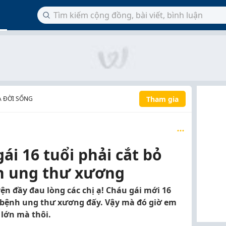
Tham gia
À ĐỜI SỐNG
ái 16 tuổi phải cắt bỏ
h ung thư xương
n đầy đau lòng các chị ạ! Cháu gái mới 16
ì bệnh ung thư xương đấy. Vậy mà đó giờ em
 lớn mà thôi.