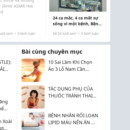
it Slime Và Những
 Slime ASMR Hot
nd
24 ca mắc, 4 ca mất sự
me ASMR đang trở
sống vì một bệnh, Bệnh
nh xu hướng nổi bật
viện Bạch Mai phát cảnh
n TikTok nhờ âm thanh
ượt xem
0
bình luận
68.5k
lượt xem
0
bình luận
báo 'nóng'
 tai và cảm giác mềm
thú vị. Popit Slime
Bài cùng chuyên mục
g đến nhiều mẫu
me ASMR có màu sắ...
TLE):
10 Sai Lầm Khi Chọn
ẢI
Áo 3 Lỗ Nam Cần
Tránh 2026
h
TÁC DỤNG PHỤ CỦA
THUỐC TRÁNH THAI
Tăng
HẰNG NGÀY: NHỮNG
hể
ĐIỀU BẠN CẦN BIẾT
BỆNH NHÂN RỐI LOẠN
 Xoài
LIPID MÁU NÊN ĂN GÌ
ơi
ĐỂ CẢI THIỆN SỨC