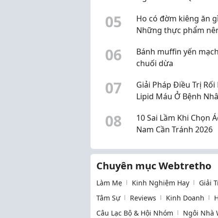
Lâu
0
5
Ho có đờm kiêng ăn g
Những thực phẩm nê
chế
0
6
Bánh muffin yến mạc
chuối dừa
0
7
Giải Pháp Điều Trị Rối
Lipid Máu Ở Bệnh Nhâ
Tháo Đường
0
8
10 Sai Lầm Khi Chọn Á
Nam Cần Tránh 2026
Chuyên mục Webtretho
Làm Mẹ
Kinh Nghiệm Hay
Giải 
Tâm Sự
Reviews
Kinh Doanh
H
Câu Lạc Bộ & Hội Nhóm
Ngôi Nhà 