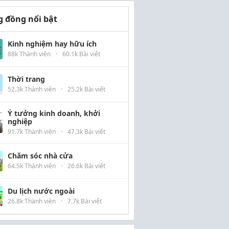
 đồng nổi bật
Kinh nghiệm hay hữu ích
88k Thành viên
·
60.1k Bài viết
Thời trang
52.3k Thành viên
·
25.2k Bài viết
Ý tưởng kinh doanh, khởi
nghiệp
91.7k Thành viên
·
47.3k Bài viết
Chăm sóc nhà cửa
64.5k Thành viên
·
26.6k Bài viết
Du lịch nước ngoài
26.8k Thành viên
·
7.7k Bài viết