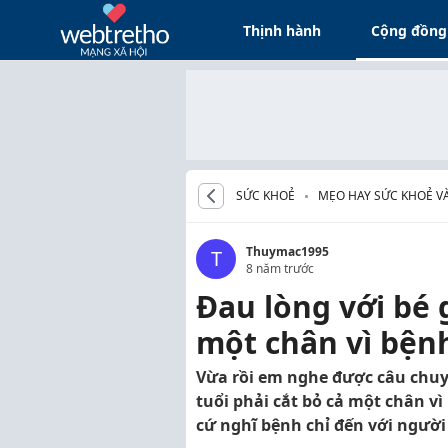
Thịnh hành
Cộng đồng
SỨC KHOẺ
MẸO HAY SỨC KHOẺ V
Thuymac1995
T
8 năm trước
Đau lòng với bé g
một chân vì bện
Vừa rồi em nghe được câu chuyệ
tuổi phải cắt bỏ cả một chân v
cứ nghĩ bệnh chỉ đến với người