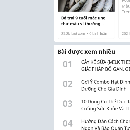
Pop
Mẫu
Tre
Bé trai 9 tuổi mắc ung
Sli
thư máu vì thường
thà
xuyên ăn 1 loại cá, bác sĩ
trê
25.2k
lượt xem
0
bình luận
202
l
nhắc: 3 loại cá độc nên
vui
tránh xa
dẻo 
Bài được xem nhiều
man
sli
0
1
CÂY KẾ SỮA (MILK THIS
GIẢI PHÁP BỔ GAN, GI
ĐỘC GAN HIỆU QUẢ
0
2
Gợi Ý Combo Hạt Din
Dưỡng Cho Gia Đình
0
3
10 Dụng Cụ Thể Dục 
Cường Sức Khỏe Và T
Lực
0
4
Hướng Dẫn Cách Chọn
Ngon Và Bảo Quản Tư