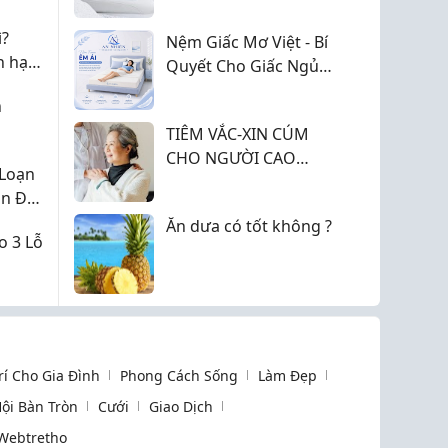
KHỎE?
ì?
Nệm Giấc Mơ Việt - Bí
n hạn
Quyết Cho Giấc Ngủ
Êm Ái 2026
h
TIÊM VẮC-XIN CÚM
CHO NGƯỜI CAO
 Loạn
TUỔI: LÁ CHẮN BẢO
n Đái
VỆ SỨC KHỎE TỐI ƯU
Ăn dưa có tốt không ?
o 3 Lỗ
Trí Cho Gia Đình
Phong Cách Sống
Làm Đẹp
ội Bàn Tròn
Cưới
Giao Dịch
Webtretho