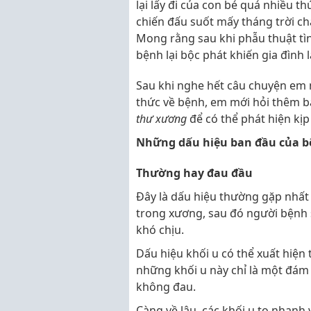
lại lấy đi của con bé quá nhiều t
chiến đấu suốt mấy tháng trời ch
Mong rằng sau khi phẫu thuật tì
bệnh lại bộc phát khiến gia đình l
Sau khi nghe hết câu chuyện em m
thức về bệnh, em mới hỏi thêm b
thư xương
để có thể phát hiện kịp 
Những dấu hiệu ban đầu của b
Thường hay đau đầu
Đây là dấu hiệu thường gặp nhất
trong xương, sau đó người bệnh s
khó chịu.
Dấu hiệu khối u có thể xuất hiện
những khối u này chỉ là một đám 
không đau.
Càng về lâu, các khối u to nhanh