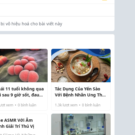
bị vô hiệu hoá cho bài viết này
gái 11 tuổi không qua
Tác Dụng Của Yến Sào
 sau 9 giờ sốt, đau
Với Bệnh Nhân Ung Thư:
Những Điều Nên Biết
ượt xem
0
bình luận
1.3k
lượt xem
0
bình luận
me ASMR Với Âm
h Giải Trí Thú Vị