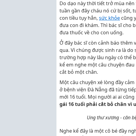
Do dạo này thời tiết trở mùa nên
tuần gần đây cháu nó cứ bị sốt,
con tiều tụy hẳn,
sức khỏe
cũng y
đưa con đi khám. Thì bác sĩ cho 
đưa thuốc về cho con uống.
Ở đây bác sĩ còn cảnh báo thêm 
qua. Vì chúng được sinh ra là do 
trường hợp này lâu ngày có thể 
kể em nghe một câu chuyện đau l
cắt bỏ một chân.
Một câu chuyện xé lòng đầy cảm 
ở bệnh viện Đà Nẵng đã từng ti
mới 16 tuổi. Mọi người ai ai cũn
gái 16 tuổi phải cắt bỏ chân v
Ung thư xương - căn b
Nghe kể đây là một cô bé đầy ngh