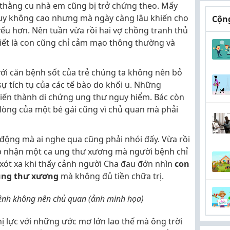
 thằng cu nhà em cũng bị trở chứng theo. Mấy
 tuy không cao nhưng mà ngày càng lâu khiến cho
Cộng
ếu hơn. Nên tuần vừa rồi hai vợ chồng tranh thủ
biết là con cũng chỉ cảm mạo thông thường và
với căn bệnh sốt của trẻ chúng ta không nên bỏ
sự tích tụ của các tế bào do khối u. Những
biến thành di chứng ung thư nguy hiểm. Bác còn
òng của một bé gái cũng vì chủ quan mà phải
động mà ai nghe qua cũng phải nhói đấy. Vừa rồi
ếp nhận một ca ung thư xương mà người bệnh chỉ
g xót xa khi thấy cảnh người Cha đau đớn nhìn
con
ì ung thư xương
mà không đủ tiền chữa trị.
ệnh không nên chủ quan (ảnh minh họa)
ị lực với những ước mơ lớn lao thế mà ông trời