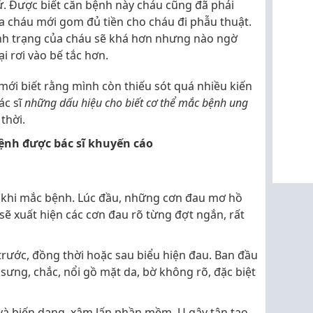
hứ. Được biết căn bệnh này cháu cũng đã phải
a cháu mới gom đủ tiền cho cháu đi phẫu thuật.
nh trạng của cháu sẽ khá hơn nhưng nào ngờ
ại rơi vào bế tắc hơn.
ới biết rằng mình còn thiếu sót quá nhiều kiến
ác sĩ
những dấu hiệu cho biết cơ thể mắc bệnh ung
thời.
ệnh được bác sĩ khuyến cáo
 khi mắc bệnh. Lúc đầu, những cơn đau mơ hồ
ẽ xuất hiện các cơn đau rõ từng đợt ngắn, rất
 trước, đồng thời hoặc sau biểu hiện đau. Ban đầu
sưng, chắc, nổi gồ mặt da, bờ không rõ, đặc biệt
 và biến dạng, xâm lấn phần mềm. U gây tân tạo