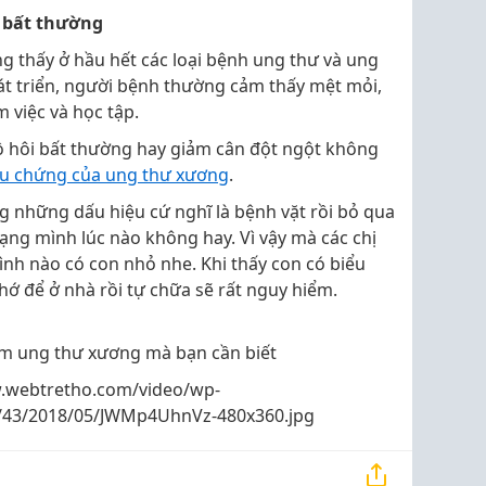
 bất thường
g thấy ở hầu hết các loại bệnh ung thư và ung
t triển, người bệnh thường cảm thấy mệt mỏi,
 việc và học tập.
ồ hôi bất thường hay giảm cân đột ngột không
ệu chứng của ung thư xương
.
g những dấu hiệu cứ nghĩ là bệnh vặt rồi bỏ qua
mạng mình lúc nào không hay. Vì vậy mà các chị
đình nào có con nhỏ nhe. Khi thấy con có biểu
hớ để ở nhà rồi tự chữa sẽ rất nguy hiểm.
ớm ung thư xương mà bạn cần biết
.webtretho.com/video/wp-
s/43/2018/05/JWMp4UhnVz-480x360.jpg