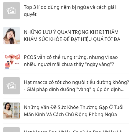
Top 3 lí do dùng nệm bị ngứa và cách giải
quyết
NHỮNG LƯU Ý QUAN TRỌNG KHI ĐI THĂM
KHÁM SỨC KHỎE ĐỂ ĐẠT HIỆU QUẢ TỐI ĐA
PCOS vẫn có thể rụng trứng, nhưng vì sao
nhiều người mãi chưa thấy "ngày vàng"?
Hạt macca có tốt cho người tiểu đường không?
- Giải pháp dinh dưỡng "vàng" giúp ổn định
đường huyết
Những Vấn Đề Sức Khỏe Thường Gặp Ở Tuổi
Mãn Kinh Và Cách Chủ Động Phòng Ngừa