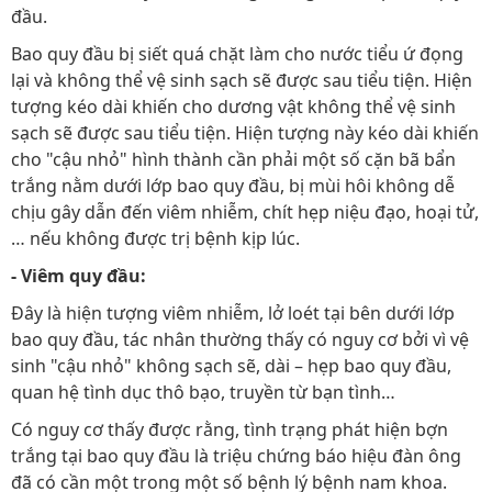
đầu.
Bao quy đầu bị siết quá chặt làm cho nước tiểu ứ đọng
lại và không thể vệ sinh sạch sẽ được sau tiểu tiện. Hiện
tượng kéo dài khiến cho dương vật không thể vệ sinh
sạch sẽ được sau tiểu tiện. Hiện tượng này kéo dài khiến
cho "cậu nhỏ" hình thành cần phải một số cặn bã bẩn
trắng nằm dưới lớp bao quy đầu, bị mùi hôi không dễ
chịu gây dẫn đến viêm nhiễm, chít hẹp niệu đạo, hoại tử,
… nếu không được trị bệnh kịp lúc.
- Viêm quy đầu:
Đây là hiện tượng viêm nhiễm, lở loét tại bên dưới lớp
bao quy đầu, tác nhân thường thấy có nguy cơ bởi vì vệ
sinh "cậu nhỏ" không sạch sẽ, dài – hẹp bao quy đầu,
quan hệ tình dục thô bạo, truyền từ bạn tình…
Có nguy cơ thấy được rằng, tình trạng phát hiện bợn
trắng tại bao quy đầu là triệu chứng báo hiệu đàn ông
đã có cần một trong một số bệnh lý bệnh nam khoa.