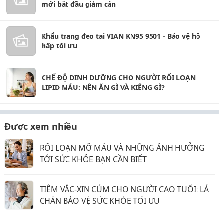
mới bắt đầu giảm cân
Khẩu trang đeo tai VIAN KN95 9501 - Bảo vệ hô
hấp tối ưu
CHẾ ĐỘ DINH DƯỠNG CHO NGƯỜI RỐI LOẠN
LIPID MÁU: NÊN ĂN GÌ VÀ KIÊNG GÌ?
Được xem nhiều
RỐI LOẠN MỠ MÁU VÀ NHỮNG ẢNH HƯỞNG
TỚI SỨC KHỎE BẠN CẦN BIẾT
TIÊM VẮC-XIN CÚM CHO NGƯỜI CAO TUỔI: LÁ
CHẮN BẢO VỆ SỨC KHỎE TỐI ƯU