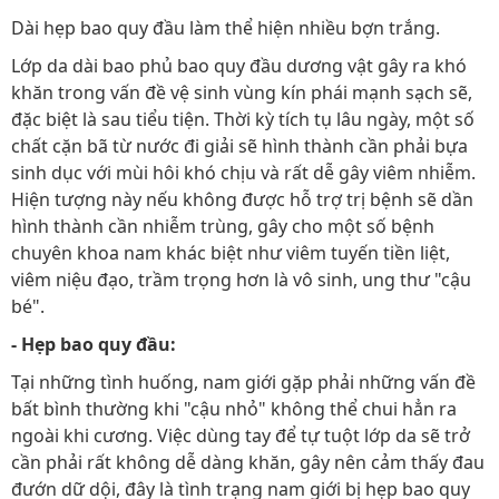
Dài hẹp bao quy đầu làm thể hiện nhiều bợn trắng.
Lớp da dài bao phủ bao quy đầu dương vật gây ra khó
khăn trong vấn đề vệ sinh vùng kín phái mạnh sạch sẽ,
đặc biệt là sau tiểu tiện. Thời kỳ tích tụ lâu ngày, một số
chất cặn bã từ nước đi giải sẽ hình thành cần phải bựa
sinh dục với mùi hôi khó chịu và rất dễ gây viêm nhiễm.
Hiện tượng này nếu không được hỗ trợ trị bệnh sẽ dần
hình thành cần nhiễm trùng, gây cho một số bệnh
chuyên khoa nam khác biệt như viêm tuyến tiền liệt,
viêm niệu đạo, trầm trọng hơn là vô sinh, ung thư "cậu
bé".
- Hẹp bao quy đầu:
Tại những tình huống, nam giới gặp phải những vấn đề
bất bình thường khi "cậu nhỏ" không thể chui hẳn ra
ngoài khi cương. Việc dùng tay để tự tuột lớp da sẽ trở
cần phải rất không dễ dàng khăn, gây nên cảm thấy đau
đướn dữ dội, đây là tình trạng nam giới bị hẹp bao quy