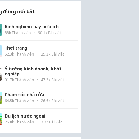
 đồng nổi bật
Kinh nghiệm hay hữu ích
88k Thành viên
·
60.1k Bài viết
Thời trang
52.3k Thành viên
·
25.2k Bài viết
Ý tưởng kinh doanh, khởi
nghiệp
91.7k Thành viên
·
47.3k Bài viết
Chăm sóc nhà cửa
64.5k Thành viên
·
26.6k Bài viết
Du lịch nước ngoài
26.8k Thành viên
·
7.7k Bài viết