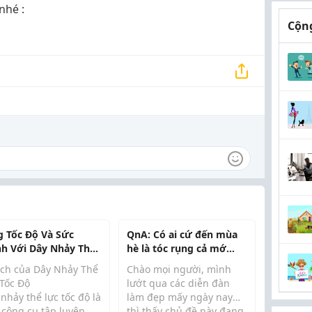
nhé :
Cộng
g Tốc Độ Và Sức
QnA: Có ai cứ đến mùa
h Với Dây Nhảy Thể
hè là tóc rụng cả mớ
 Tốc Độ
giống em không? Xin
 ích của Dây Nhảy Thể
Chào mọi người, mình
tips gội đầu không rụng
 Tốc Độ
lướt qua các diễn đàn
với ạ!
nhảy thể lực tốc độ là
làm đẹp mấy ngày nay
 công cụ tập luyện
thì thấy chủ đề này đang