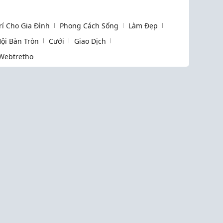
Trí Cho Gia Đình
Phong Cách Sống
Làm Đẹp
ội Bàn Tròn
Cưới
Giao Dịch
Webtretho