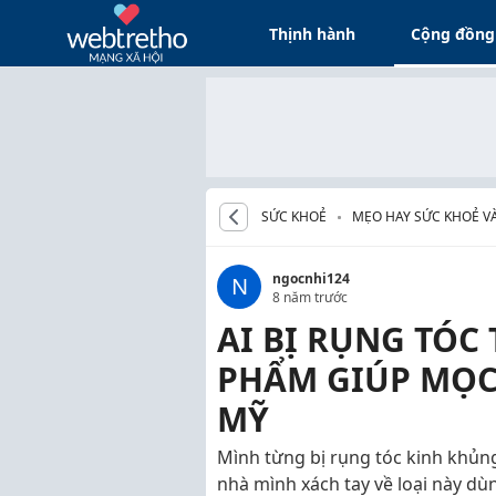
Thịnh hành
Cộng đồng
SỨC KHOẺ
MẸO HAY SỨC KHOẺ V
ngocnhi124
N
8 năm trước
AI BỊ RỤNG TÓC
PHẨM GIÚP MỌC
MỸ
Mình từng bị rụng tóc kinh khủ
nhà mình xách tay về loại này dù