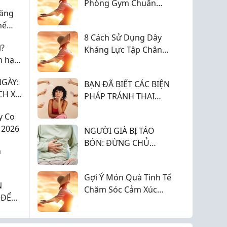
Phòng Gym Chuẩn
Tăng
Nhất
hể
8 Cách Sử Dụng Dây
ì?
Kháng Lực Tập Chân
n hạn
Cho Người Mới Bắt
Đầu
NGÀY:
BẠN ĐÃ BIẾT CÁC BIỆN
CH XỬ
PHÁP TRÁNH THAI
CHO
PHÙ HỢP CHO MÌNH?
y Co
 2026
NGƯỜI GIÀ BỊ TÁO
BÓN: ĐỪNG CHỦ
h
QUAN TRƯỚC BỆNH
LÝ DỄ GÂY BIẾN
Gợi Ý Món Quà Tinh Tế
CHỨNG
N
Chăm Sóc Cảm Xúc
 ĐỂ
Cho Người Thương
Yêu