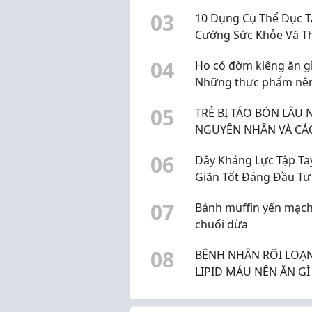
0
3
10 Dụng Cụ Thể Dục 
Cường Sức Khỏe Và T
Lực
0
4
Ho có đờm kiêng ăn g
Những thực phẩm nê
chế
0
5
TRẺ BỊ TÁO BÓN LÂU 
NGUYÊN NHÂN VÀ CÁ
TRÍ HIỆU QUẢ DÀNH 
0
6
Dây Kháng Lực Tập Ta
BỐ MẸ
Giãn Tốt Đáng Đầu Tư
0
7
Bánh muffin yến mạc
chuối dừa
0
8
BỆNH NHÂN RỐI LOẠ
LIPID MÁU NÊN ĂN GÌ
CẢI THIỆN SỨC KHỎE?