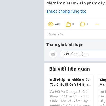
dài thêm nữa.Link sản phẩm đây 
Thuoc chong rung toc
740
0
0
Quảng cáo
Tham gia bình luận
Bài viết liên quan
Giải Pháp Tự Nhiên Giúp
Tăn
Tóc Chắc Khỏe Và Giảm
Mạn
Gãy Rụng
Lực
Cá Hồi Và Omega-3: Giải
Lợi
Pháp Tự Nhiên Giúp Tóc
Lực
Chắc Khỏe Và Giảm Gãy
Dây 
Rụng
Cá hồi có giúp giảm rụng
một