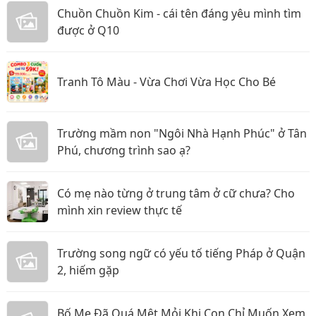
Chuồn Chuồn Kim - cái tên đáng yêu mình tìm
được ở Q10
Tranh Tô Màu - Vừa Chơi Vừa Học Cho Bé
Trường mầm non "Ngôi Nhà Hạnh Phúc" ở Tân
Phú, chương trình sao ạ?
Có mẹ nào từng ở trung tâm ở cữ chưa? Cho
mình xin review thực tế
Trường song ngữ có yếu tố tiếng Pháp ở Quận
2, hiếm gặp
Bố Mẹ Đã Quá Mệt Mỏi Khi Con Chỉ Muốn Xem