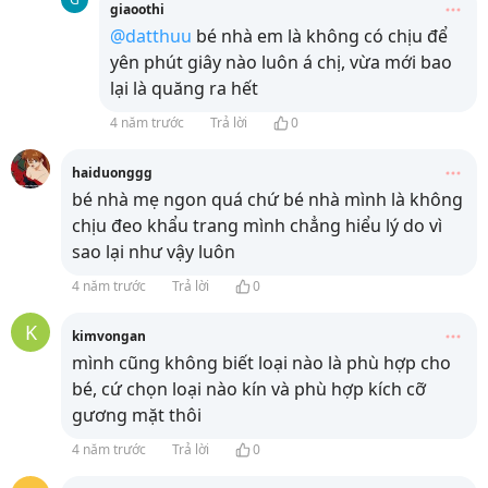
giaoothi
@datthuu
bé nhà em là không có chịu để
yên phút giây nào luôn á chị, vừa mới bao
lại là quăng ra hết
4 năm trước
Trả lời
0
haiduonggg
bé nhà mẹ ngon quá chứ bé nhà mình là không
chịu đeo khẩu trang mình chẳng hiểu lý do vì
sao lại như vậy luôn
4 năm trước
Trả lời
0
K
kimvongan
mình cũng không biết loại nào là phù hợp cho
bé, cứ chọn loại nào kín và phù hợp kích cỡ
gương mặt thôi
4 năm trước
Trả lời
0