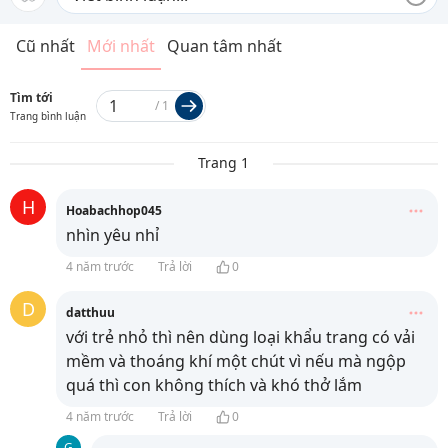
Cũ nhất
Mới nhất
Quan tâm nhất
Tìm tới
/
1
Trang bình luận
Trang 1
H
Hoabachhop045
nhìn yêu nhỉ
4 năm trước
Trả lời
0
D
datthuu
với trẻ nhỏ thì nên dùng loại khẩu trang có vải
mềm và thoáng khí một chút vì nếu mà ngộp
quá thì con không thích và khó thở lắm
4 năm trước
Trả lời
0
G