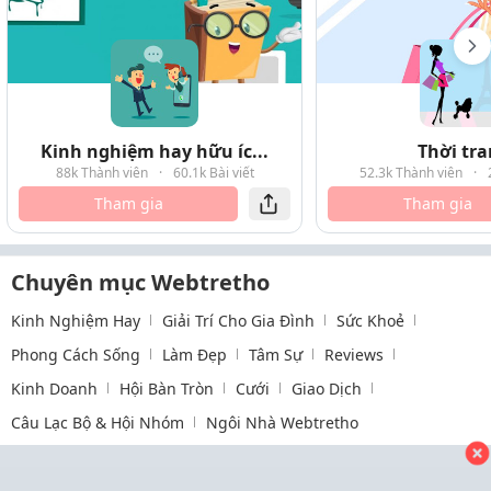
Kinh nghiệm hay hữu íc...
Thời tr
88k Thành viên
·
60.1k Bài viết
52.3k Thành viên
·
Tham gia
Tham gia
Chuyên mục Webtretho
Kinh Nghiệm Hay
Giải Trí Cho Gia Đình
Sức Khoẻ
Phong Cách Sống
Làm Đẹp
Tâm Sự
Reviews
Kinh Doanh
Hội Bàn Tròn
Cưới
Giao Dịch
Câu Lạc Bộ & Hội Nhóm
Ngôi Nhà Webtretho