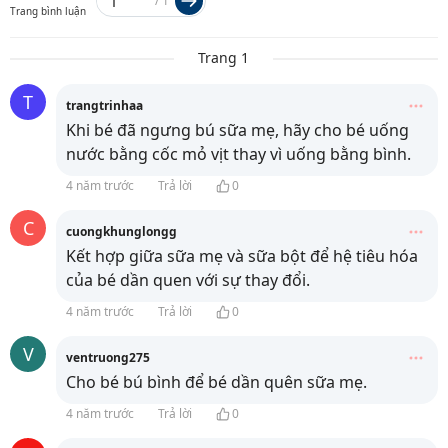
/
1
Trang bình luận
Trang 1
T
trangtrinhaa
Khi bé đã ngưng bú sữa mẹ, hãy cho bé uống
nước bằng cốc mỏ vịt thay vì uống bằng bình.
4 năm trước
Trả lời
0
C
cuongkhunglongg
Kết hợp giữa sữa mẹ và sữa bột để hệ tiêu hóa
của bé dần quen với sự thay đổi.
4 năm trước
Trả lời
0
V
ventruong275
Cho bé bú bình để bé dần quên sữa mẹ.
4 năm trước
Trả lời
0