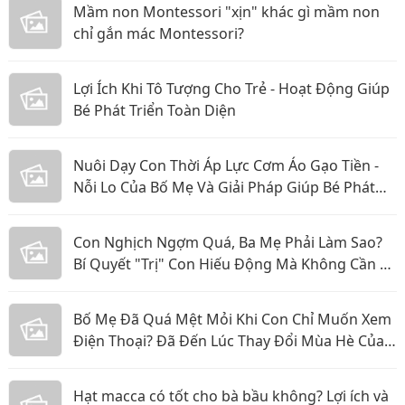
Mầm non Montessori "xịn" khác gì mầm non
chỉ gắn mác Montessori?
Lợi Ích Khi Tô Tượng Cho Trẻ - Hoạt Động Giúp
Bé Phát Triển Toàn Diện
Nuôi Dạy Con Thời Áp Lực Cơm Áo Gạo Tiền -
Nỗi Lo Của Bố Mẹ Và Giải Pháp Giúp Bé Phát
Triển Toàn Diện
Con Nghịch Ngợm Quá, Ba Mẹ Phải Làm Sao?
Bí Quyết "Trị" Con Hiếu Động Mà Không Cần La
Hét
Bố Mẹ Đã Quá Mệt Mỏi Khi Con Chỉ Muốn Xem
Điện Thoại? Đã Đến Lúc Thay Đổi Mùa Hè Của
Bé
Hạt macca có tốt cho bà bầu không? Lợi ích và