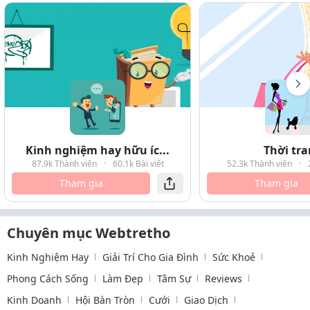
Kinh nghiệm hay hữu íc...
Thời tr
87.9k Thành viên
·
60.1k Bài viết
52.3k Thành viên
·
Tham gia
Tham gia
Chuyên mục Webtretho
Kinh Nghiệm Hay
Giải Trí Cho Gia Đình
Sức Khoẻ
Phong Cách Sống
Làm Đẹp
Tâm Sự
Reviews
Kinh Doanh
Hội Bàn Tròn
Cưới
Giao Dịch