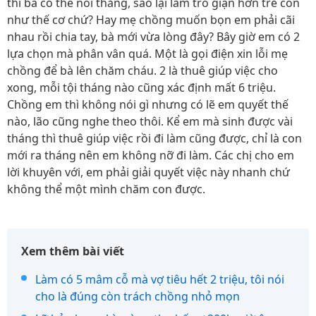
thì bà có thể nói thẳng, sao lại làm trò giận hờn trẻ con
như thế cơ chứ? Hay mẹ chồng muốn bọn em phải cãi
nhau rồi chia tay, bà mới vừa lòng đây? Bây giờ em có 2
lựa chọn mà phân vân quá. Một là gọi điện xin lỗi mẹ
chồng để bà lên chăm cháu. 2 là thuê giúp việc cho
xong, mỗi tội tháng nào cũng xác định mất 6 triệu.
Chồng em thì không nói gì nhưng có lẽ em quyết thế
nào, lão cũng nghe theo thôi. Kể em mà sinh được vài
tháng thì thuê giúp việc rồi đi làm cũng được, chỉ là con
mới ra tháng nên em không nỡ đi làm. Các chị cho em
lời khuyên với, em phải giải quyết việc này nhanh chứ
không thể một mình chăm con được.
Xem thêm bài viết
Làm có 5 mâm cỗ mà vợ tiêu hết 2 triệu, tôi nói
cho là đúng còn trách chồng nhỏ mọn