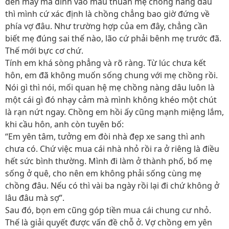
đến mấy mà dính vào mâu thuẫn mẹ chồng nàng dâu
thì mình cứ xác định là chồng chẳng bao giờ đứng về
phía vợ đâu. Như trường hợp của em đây, chẳng cần
biết mẹ đúng sai thế nào, lão cứ phải bênh mẹ trước đã.
Thế mới bực cơ chứ.
Tính em khá sòng phẳng và rõ ràng. Từ lúc chưa kết
hôn, em đã không muốn sống chung với mẹ chồng rồi.
Nói gì thì nói, mối quan hệ mẹ chồng nàng dâu luôn là
một cái gì đó nhạy cảm mà mình không khéo một chút
là rạn nứt ngay. Chồng em hồi ấy cũng mạnh miệng lắm,
khi cầu hôn, anh còn tuyên bố:
“Em yên tâm, tưởng em đòi nhà đẹp xe sang thì anh
chưa có. Chứ việc mua cái nhà nhỏ rồi ra ở riêng là điều
hết sức bình thường. Mình đi làm ở thành phố, bố mẹ
sống ở quê, cho nên em không phải sống cùng mẹ
chồng đâu. Nếu có thì vài ba ngày rồi lại đi chứ không ở
lâu đâu mà sợ”.
Sau đó, bọn em cũng góp tiền mua cái chung cư nhỏ.
Thế là giải quyết được vấn đề chỗ ở. Vợ chồng em yên