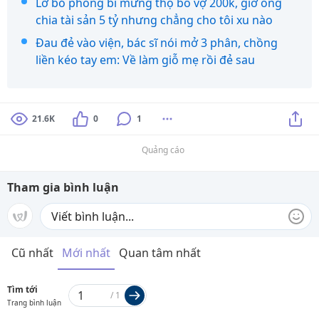
Lỡ bỏ phong bì mừng thọ bố vợ 200k, giờ ông
chia tài sản 5 tỷ nhưng chẳng cho tôi xu nào
Đau đẻ vào viện, bác sĩ nói mở 3 phân, chồng
liền kéo tay em: Về làm giỗ mẹ rồi đẻ sau
21.6K
0
1
Quảng cáo
Tham gia bình luận
Cũ nhất
Mới nhất
Quan tâm nhất
Tìm tới
/
1
Trang bình luận