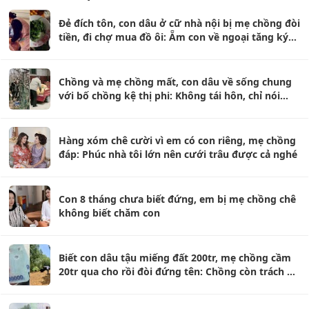
Đẻ đích tôn, con dâu ở cữ nhà nội bị mẹ chồng đòi
tiền, đi chợ mua đồ ôi: Ẵm con về ngoại tăng ký
vù vù
Chồng và mẹ chồng mất, con dâu về sống chung
với bố chồng kệ thị phi: Không tái hôn, chỉ nói
đúng 1 câu
Hàng xóm chê cười vì em có con riêng, mẹ chồng
đáp: Phúc nhà tôi lớn nên cưới trâu được cả nghé
Con 8 tháng chưa biết đứng, em bị mẹ chồng chê
không biết chăm con
Biết con dâu tậu miếng đất 200tr, mẹ chồng cầm
20tr qua cho rồi đòi đứng tên: Chồng còn trách vợ
ích kỷ