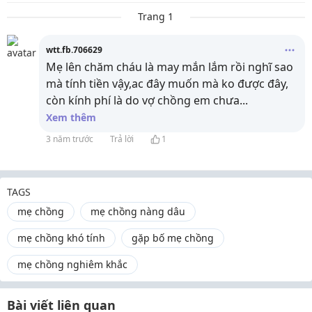
Trang 1
wtt.fb.706629
Mẹ lên chăm cháu là may mắn lắm rồi nghĩ sao
mà tính tiền vậy,ac đây muốn mà ko được đây,
còn kính phí là do vợ chồng em chưa
...
Xem thêm
3 năm trước
Trả lời
1
TAGS
mẹ chồng
mẹ chồng nàng dâu
mẹ chồng khó tính
gặp bố mẹ chồng
mẹ chồng nghiêm khắc
Bài viết liên quan