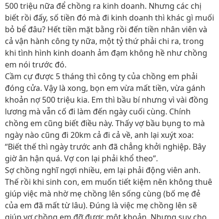
500 triệu nữa để chồng ra kinh doanh. Nhưng các chị
biết rồi đấy, số tiền đó mà đi kinh doanh thì khác gì muối
bỏ bể đâu? Hết tiền mặt bằng rồi đến tiền nhân viên và
cả vận hành công ty nữa, một tỷ thứ phải chi ra, trong
khi tình hình kinh doanh ảm đạm không hề như chồng
em nói trước đó.
Cầm cự được 5 tháng thì công ty của chồng em phải
đóng cửa. Vậy là xong, bọn em vừa mất tiền, vừa gánh
khoản nợ 500 triệu kia. Em thì bầu bí nhưng vì vài đồng
lương mà vẫn cố đi làm đến ngày cuối cùng. Chính
chồng em cũng biết điều này. Thấy vợ bầu bụng to mà
ngày nào cũng đi 20km cả đi cả về, anh lại xuýt xoa:
“Biết thế thì ngày trước anh đã chẳng khởi nghiệp. Bây
giờ ân hận quá. Vợ con lại phải khổ theo”.
Sợ chồng nghĩ ngợi nhiều, em lại phải động viên anh.
Thế rồi khi sinh con, em muốn tiết kiệm nên không thuê
giúp việc mà nhờ mẹ chồng lên sống cùng (bố mẹ đẻ
của em đã mất từ lâu). Đúng là việc mẹ chồng lên sẽ
giúp vợ chồng em đỡ được một khoản. Nhưng suy cho