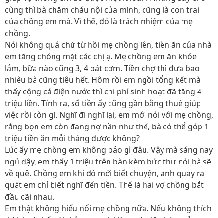
cùng thì bà chăm cháu nội của mình, cũng là con trai
của chồng em mà. Vì thế, đó là trách nhiệm của mẹ
chồng.
Nói không quá chứ từ hồi mẹ chồng lên, tiền ăn của nhà
em tăng chóng mặt các chị ạ. Mẹ chồng em ăn khỏe
lắm, bữa nào cũng 3, 4 bát cơm. Tiền chợ thì đưa bao
nhiêu bà cũng tiêu hết. Hôm rồi em ngồi tổng kết mà
thấy cộng cả điện nước thì chi phí sinh hoạt đã tăng 4
triệu liền. Tính ra, số tiền ấy cũng gần bằng thuê giúp
việc rồi còn gì. Nghĩ đi nghĩ lại, em mới nói với mẹ chồng,
rằng bọn em còn đang nợ nần như thế, bà có thể góp 1
triệu tiền ăn mỗi tháng được không?
Lúc ấy mẹ chồng em không bảo gì đâu. Vậy mà sáng nay
ngủ dậy, em thấy 1 triệu trên bàn kèm bức thư nói bà sẽ
về quê. Chồng em khi đó mới biết chuyện, anh quay ra
quát em chỉ biết nghĩ đến tiền. Thế là hai vợ chồng bắt
đầu cãi nhau.
Em thật không hiểu nổi mẹ chồng nữa. Nếu không thích