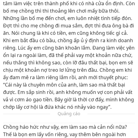
tâm làm việc trên thành phố khi có nhà cửa ổn định. Còn
bố mẹ chồng thì thi thoảng lên chơi mấy bữa thôi.
Những lần bố mẹ đến chơi, em luôn nhiệt tình tiếp đón.
Đợt thì cho mẹ chồng đi mua sắm, đợt thì đưa ông bà đi
ăn. Nói chung là khi có tiền, em cũng không tiếc gì cả.
Khi em bắt đầu có bầu, chồng ấp ủ ý định ra kinh doanh
riêng. Lúc ấy em cũng băn khoăn lắm. Đang làm việc yên
ổn lại ra ngoài làm, đã thế phải vay một khoản nữa chứ,
nếu thắng thì không sao, còn lỡ đâu thất bại, bọn em sẽ
chịu một khoản nợ treo lơ lửng trên đầu. Chồng em khi
ấy đam mê ra làm riêng lắm rồi, anh mới thuyết phục:
“Cái này là chuyên môn của anh, làm sao mà thất bại
được. Em sắp sinh rồi, anh không muốn vợ con phải vất
vả vì cơm áo gạo tiền. Bây giờ là thời cơ đấy, mình không
chớp lấy cơ hội là đứa khác nó nhảy vào ngay”.
Quảng cáo
Chồng háo hức như vậy, em làm sao mà cản nổi nữa?
Thế là bọn em lấy vốn riêng, vay thêm bên ngoài hơn