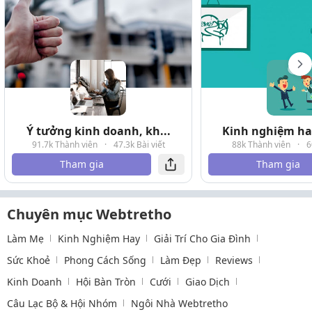
Ý tưởng kinh doanh, kh...
Kinh nghiệm hay
91.7k Thành viên
·
47.3k Bài viết
88k Thành viên
·
6
Tham gia
Tham gia
Chuyên mục Webtretho
Làm Mẹ
Kinh Nghiệm Hay
Giải Trí Cho Gia Đình
Sức Khoẻ
Phong Cách Sống
Làm Đẹp
Reviews
Kinh Doanh
Hội Bàn Tròn
Cưới
Giao Dịch
Câu Lạc Bộ & Hội Nhóm
Ngôi Nhà Webtretho