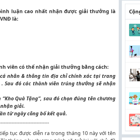
bình luận cao nhất nhận được giải thưởng là
Cộng
 VNĐ là:
nh viên có thể nhận giải thưởng bằng cách:
cá nhân & thông tin địa chỉ chính xác tại trang
 . Sau đó các thành viên trúng thưởng sẽ nhận
 “Kho Quà Tặng”, sau đó chọn đúng tên chương
 nhận giải.
uần từ ngày công bố kết quả.
-------------------
iếp tục được diễn ra trong tháng 10 này với tên