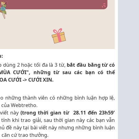
u:
 dùng 2 hoặc tối đa là 3 từ,
bắt đầu bằng từ có
"MÙA CƯỚI", những từ sau các bạn có thể
HOA CƯỚI -> CƯỚI XIN.
cho những thành viên có những bình luận hợp lệ,
 của Webtretho.
 viết này
(trong thời gian từ 28.11 đến 23h59'
ính khi trao giải, sau thời gian này các bạn vẫn
chủ đề này tại bài viết này nhưng những bình luận
 căn cứ trao thưởng.