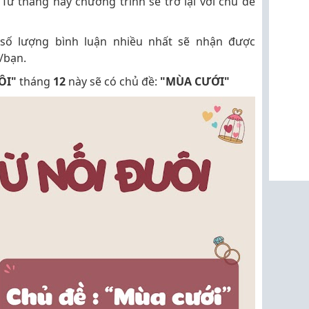
.
Từ tháng này chương trình sẽ trở lại với chủ đề
số lượng bình luận nhiều nhất sẽ nhận được
/bạn.
ÔI"
tháng
12
này sẽ có chủ đề:
"MÙA CƯỚI"