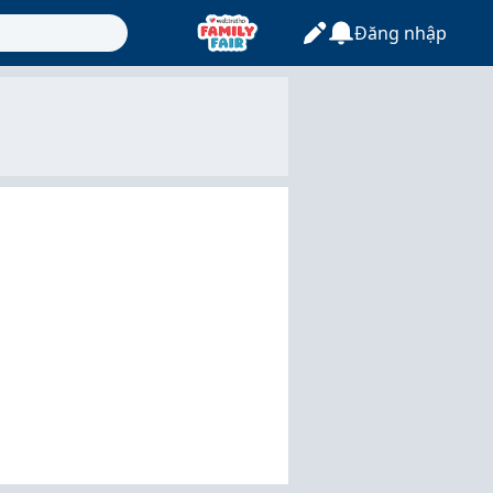
Đăng nhập