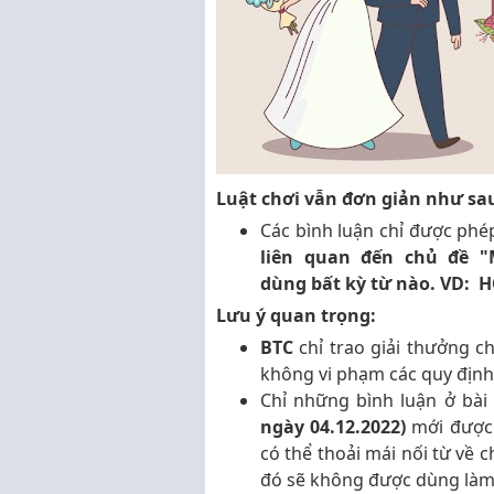
Luật chơi vẫn đơn giản như sa
Các bình luận chỉ được phép
liên quan đến chủ đề 
dùng bất kỳ từ nào. VD: 
Lưu ý quan trọng:
BTC
chỉ trao giải thưởng 
không vi phạm các quy định
Chỉ những bình luận ở bài
ngày 04.12.2022)
mới được t
có thể thoải mái nối từ về 
đó sẽ không được dùng làm