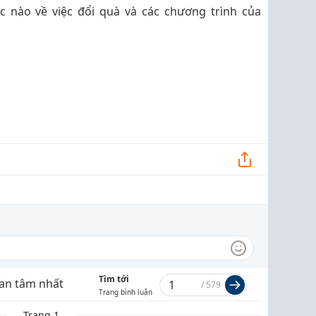
c nào về việc đổi quà và các chương trình của
Tìm tới
an tâm nhất
/
579
Trang bình luận
Trang 1