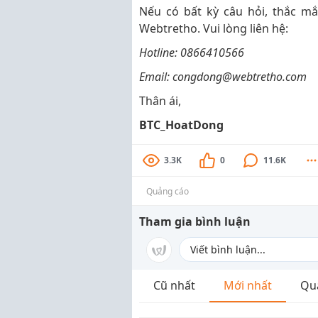
Nếu có bất kỳ câu hỏi, thắc mắ
Webtretho. Vui lòng liên hệ:
Hotline: 0866410566
Email: congdong@webtretho.com
Thân ái,
BTC_HoatDong
3.3K
0
11.6K
Quảng cáo
Tham gia bình luận
Cũ nhất
Mới nhất
Qu