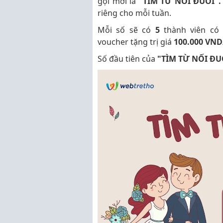
gọi mới là
"TÌM TỪ NỐI ĐUÔI"
riêng cho mỗi tuần.
Mỗi số sẽ có
5
thành viên có 
voucher tặng trị giá
100.000 VND
Số đầu tiên của
"TÌM TỪ NỐI ĐU