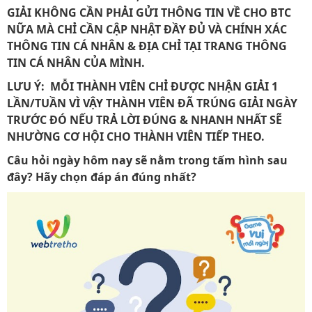
GIẢI KHÔNG CẦN PHẢI GỬI THÔNG TIN VỀ CHO BTC
NỮA MÀ CHỈ CẦN CẬP NHẬT ĐẦY ĐỦ VÀ CHÍNH XÁC
THÔNG TIN CÁ NHÂN & ĐỊA CHỈ TẠI TRANG THÔNG
TIN CÁ NHÂN CỦA MÌNH.
LƯU Ý: MỖI THÀNH VIÊN CHỈ ĐƯỢC NHẬN GIẢI 1
LẦN/TUẦN VÌ VẬY THÀNH VIÊN ĐÃ TRÚNG GIẢI NGÀY
TRƯỚC ĐÓ NẾU TRẢ LỜI ĐÚNG & NHANH NHẤT SẼ
NHƯỜNG CƠ HỘI CHO THÀNH VIÊN TIẾP THEO.
Câu hỏi ngày hôm nay sẽ nằm trong tấm hình sau
đây? Hãy chọn đáp án đúng nhất?