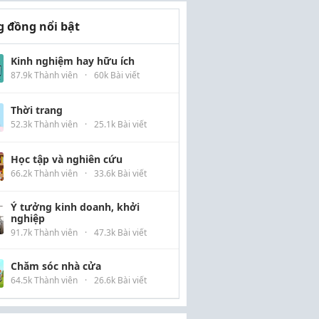
 đồng nổi bật
Kinh nghiệm hay hữu ích
87.9k Thành viên
·
60k Bài viết
Thời trang
52.3k Thành viên
·
25.1k Bài viết
Học tập và nghiên cứu
66.2k Thành viên
·
33.6k Bài viết
Ý tưởng kinh doanh, khởi
nghiệp
91.7k Thành viên
·
47.3k Bài viết
Chăm sóc nhà cửa
64.5k Thành viên
·
26.6k Bài viết