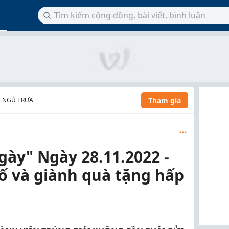
Tham gia
C NGỦ TRƯA
gày" Ngày 28.11.2022 -
ố và giành quà tặng hấp