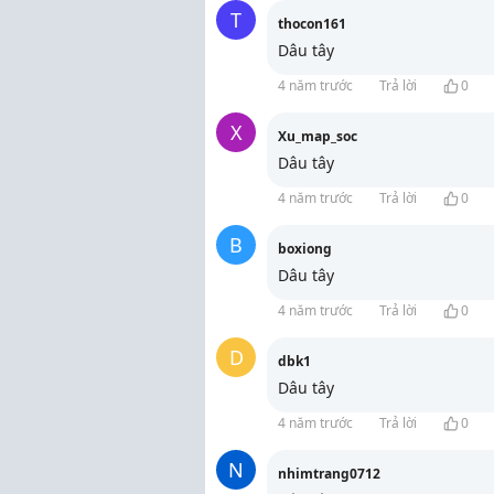
T
thocon161
Dâu tây
4 năm trước
Trả lời
0
X
Xu_map_soc
Dâu tây
4 năm trước
Trả lời
0
B
boxiong
Dâu tây
4 năm trước
Trả lời
0
D
dbk1
Dâu tây
4 năm trước
Trả lời
0
N
nhimtrang0712