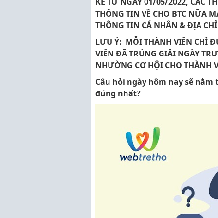
KỂ TỪ NGÀY 01/05/2022, CÁC 
THÔNG TIN VỀ CHO BTC NỮA MÀ
THÔNG TIN CÁ NHÂN & ĐỊA CHỈ
LƯU Ý: MỖI THÀNH VIÊN CHỈ Đ
VIÊN ĐÃ TRÚNG GIẢI NGÀY TR
NHƯỜNG CƠ HỘI CHO THÀNH VI
Câu hỏi ngày hôm nay sẽ nằm t
đúng nhất?