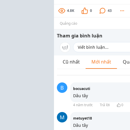
4.8K
0
43
Quảng cáo
Tham gia bình luận
Cũ nhất
Mới nhất
Qu
B
bocuacuti
Dâu tây
4 năm trước
Trả lời
0
M
metuyet18
Dâu tây