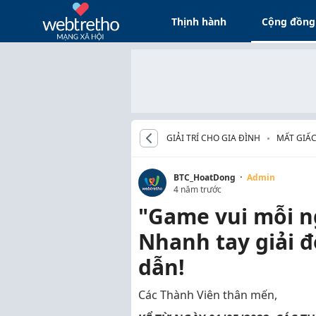
Thịnh hành
Cộng đồng
GIẢI TRÍ CHO GIA ĐÌNH
MẤT GIẤ
·
BTC_HoatDong
Admin
4 năm trước
"Game vui mỗi n
Nhanh tay giải đ
dẫn!
Các Thành Viên thân mến,