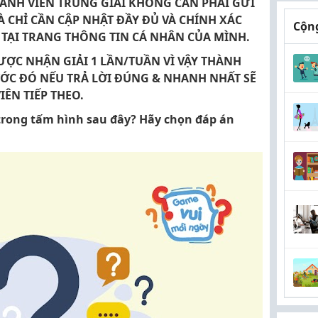
THÀNH VIÊN TRÚNG GIẢI KHÔNG CẦN PHẢI GỬI
 CHỈ CẦN CẬP NHẬT ĐẦY ĐỦ VÀ CHÍNH XÁC
Cộng
 TẠI TRANG THÔNG TIN CÁ NHÂN CỦA MÌNH.
ƯỢC NHẬN GIẢI 1 LẦN/TUẦN VÌ VẬY THÀNH
ƯỚC ĐÓ NẾU TRẢ LỜI ĐÚNG & NHANH NHẤT SẼ
ÊN TIẾP THEO.
rong tấm hình sau đây? Hãy chọn đáp án