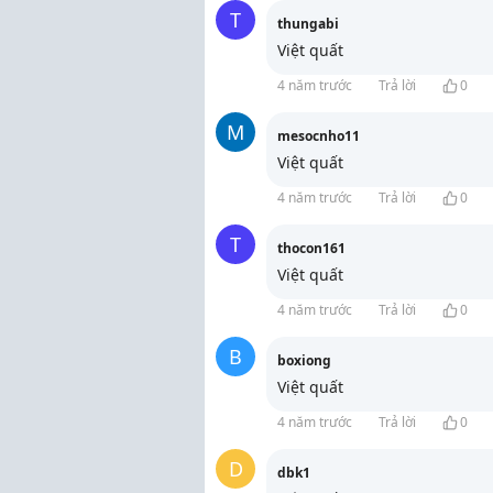
T
thungabi
Việt quất
4 năm trước
Trả lời
0
M
mesocnho11
Việt quất
4 năm trước
Trả lời
0
T
thocon161
Việt quất
4 năm trước
Trả lời
0
B
boxiong
Việt quất
4 năm trước
Trả lời
0
D
dbk1