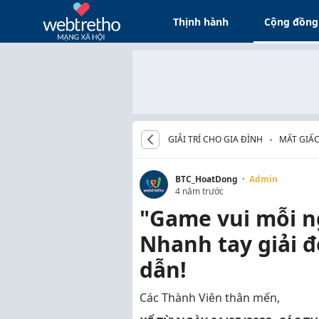
Thịnh hành
Cộng đồng
GIẢI TRÍ CHO GIA ĐÌNH
MẤT GIẤ
·
BTC_HoatDong
Admin
4 năm trước
"Game vui mỗi n
Nhanh tay giải đ
dẫn!
Các Thành Viên thân mến,