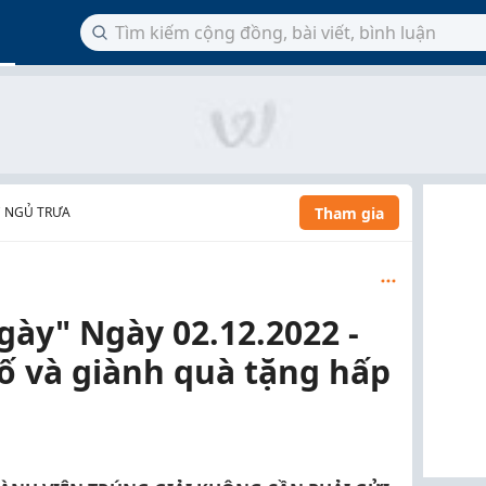
Tham gia
C NGỦ TRƯA
gày" Ngày 02.12.2022 -
ố và giành quà tặng hấp