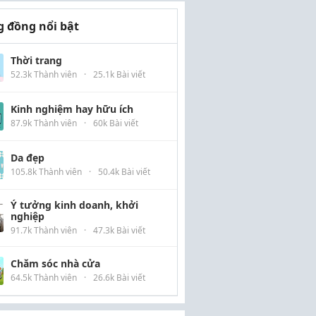
 đồng nổi bật
Thời trang
52.3k Thành viên
·
25.1k Bài viết
Kinh nghiệm hay hữu ích
87.9k Thành viên
·
60k Bài viết
Da đẹp
105.8k Thành viên
·
50.4k Bài viết
Ý tưởng kinh doanh, khởi
nghiệp
91.7k Thành viên
·
47.3k Bài viết
Chăm sóc nhà cửa
64.5k Thành viên
·
26.6k Bài viết