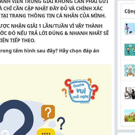
THÀNH VIÊN TRÚNG GIẢI KHÔNG CẦN PHẢI GỬI
 CHỈ CẦN CẬP NHẬT ĐẦY ĐỦ VÀ CHÍNH XÁC
Cộng
 TẠI TRANG THÔNG TIN CÁ NHÂN CỦA MÌNH.
ƯỢC NHẬN GIẢI 1 LẦN/TUẦN VÌ VẬY THÀNH
ƯỚC ĐÓ NẾU TRẢ LỜI ĐÚNG & NHANH NHẤT SẼ
ÊN TIẾP THEO.
rong tấm hình sau đây? Hãy chọn đáp án