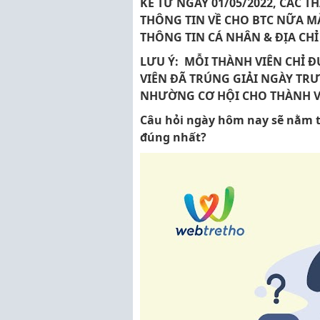
KỂ TỪ NGÀY 01/05/2022, CÁC 
THÔNG TIN VỀ CHO BTC NỮA MÀ
THÔNG TIN CÁ NHÂN & ĐỊA CHỈ
LƯU Ý: MỖI THÀNH VIÊN CHỈ Đ
VIÊN ĐÃ TRÚNG GIẢI NGÀY TR
NHƯỜNG CƠ HỘI CHO THÀNH VI
Câu hỏi ngày hôm nay sẽ nằm t
đúng nhất?