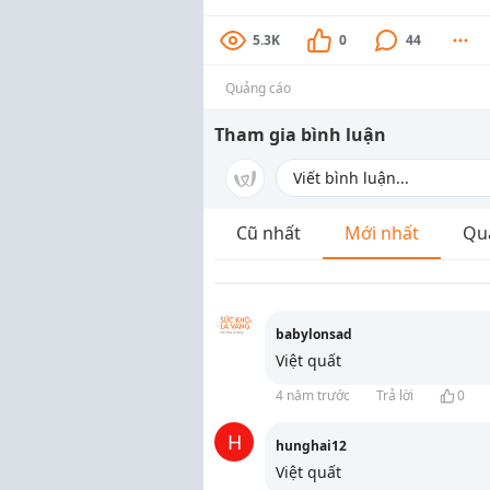
5.3K
0
44
Quảng cáo
Tham gia bình luận
Cũ nhất
Mới nhất
Qu
babylonsad
Việt quất
4 năm trước
Trả lời
0
H
hunghai12
Việt quất