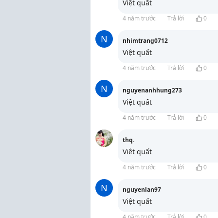
Việt quất
4 năm trước
Trả lời
0
N
nhimtrang0712
Việt quất
4 năm trước
Trả lời
0
N
nguyenanhhung273
Việt quất
4 năm trước
Trả lời
0
thq.
Việt quất
4 năm trước
Trả lời
0
N
nguyenlan97
Việt quất
4 năm trước
Trả lời
0