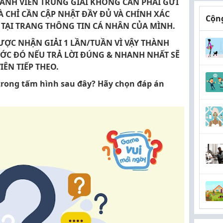
THÀNH VIÊN TRÚNG GIẢI KHÔNG CẦN PHẢI GỬI
 CHỈ CẦN CẬP NHẬT ĐẦY ĐỦ VÀ CHÍNH XÁC
Cộng
 TẠI TRANG THÔNG TIN CÁ NHÂN CỦA MÌNH.
ƯỢC NHẬN GIẢI 1 LẦN/TUẦN VÌ VẬY THÀNH
ƯỚC ĐÓ NẾU TRẢ LỜI ĐÚNG & NHANH NHẤT SẼ
ÊN TIẾP THEO.
rong tấm hình sau đây? Hãy chọn đáp án