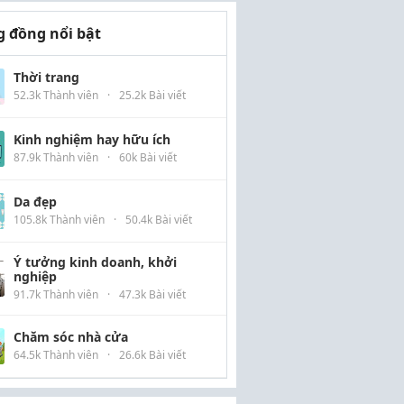
 đồng nổi bật
Thời trang
52.3k Thành viên
·
25.2k Bài viết
Kinh nghiệm hay hữu ích
87.9k Thành viên
·
60k Bài viết
Da đẹp
105.8k Thành viên
·
50.4k Bài viết
Ý tưởng kinh doanh, khởi
nghiệp
91.7k Thành viên
·
47.3k Bài viết
Chăm sóc nhà cửa
64.5k Thành viên
·
26.6k Bài viết