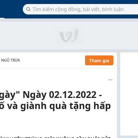
Tham gia
C NGỦ TRƯA
gày" Ngày 02.12.2022 -
ố và giành quà tặng hấp