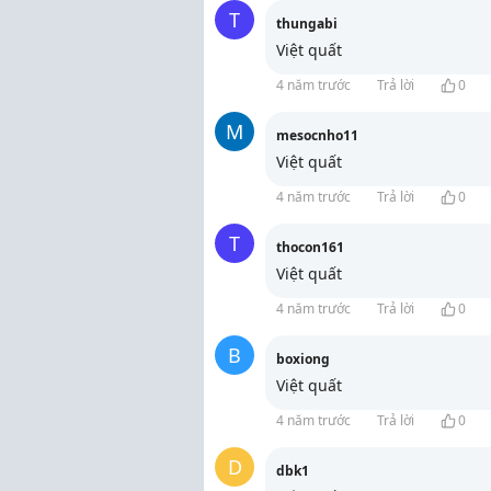
T
thungabi
Việt quất
4 năm trước
Trả lời
0
M
mesocnho11
Việt quất
4 năm trước
Trả lời
0
T
thocon161
Việt quất
4 năm trước
Trả lời
0
B
boxiong
Việt quất
4 năm trước
Trả lời
0
D
dbk1