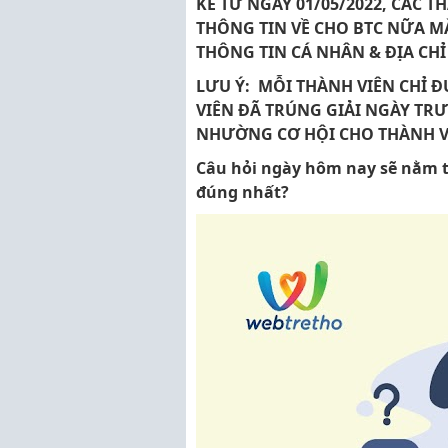
KỂ TỪ NGÀY 01/05/2022, CÁC 
THÔNG TIN VỀ CHO BTC NỮA MÀ
THÔNG TIN CÁ NHÂN & ĐỊA CHỈ
LƯU Ý: MỖI THÀNH VIÊN CHỈ Đ
VIÊN ĐÃ TRÚNG GIẢI NGÀY TR
NHƯỜNG CƠ HỘI CHO THÀNH VI
Câu hỏi ngày hôm nay sẽ nằm t
đúng nhất?