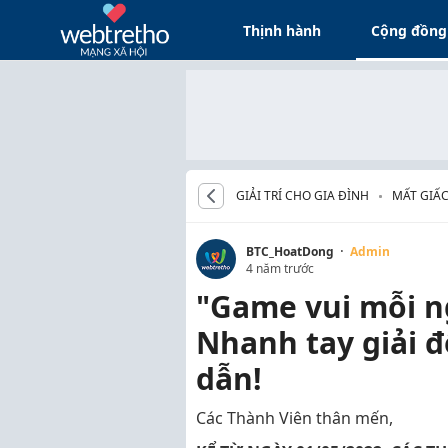
Thịnh hành
Cộng đồng
GIẢI TRÍ CHO GIA ĐÌNH
MẤT GIẤ
·
BTC_HoatDong
Admin
4 năm trước
"Game vui mỗi n
Nhanh tay giải đ
dẫn!
Các Thành Viên thân mến,