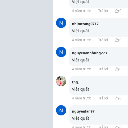
Việt quất
4 năm trước
Trả lời
0
N
nhimtrang0712
Việt quất
4 năm trước
Trả lời
0
N
nguyenanhhung273
Việt quất
4 năm trước
Trả lời
0
thq.
Việt quất
4 năm trước
Trả lời
0
N
nguyenlan97
Việt quất
4 năm trước
Trả lời
0