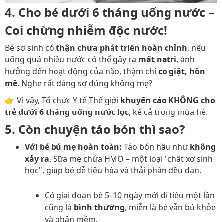
4.
Cho bé dưới 6 tháng uống nước –
Coi chừng nhiễm độc nước!
Bé sơ sinh có
thận chưa phát triển hoàn chỉnh
, nếu
uống quá nhiều nước có thể gây ra
mất natri
, ảnh
hưởng đến hoạt động của não, thậm chí
co giật, hôn
mê
. Nghe rất đáng sợ đúng không mẹ?
👉 Vì vậy, Tổ chức Y tế Thế giới
khuyến cáo KHÔNG cho
trẻ dưới 6 tháng uống nước lọc
, kể cả trong mùa hè.
5.
Còn chuyện táo bón thì sao?
Với bé bú mẹ hoàn toàn:
Táo bón hầu như
không
xảy ra
. Sữa mẹ chứa HMO – một loại "chất xơ sinh
học", giúp bé dễ tiêu hóa và thải phân đều đặn.
Có giai đoạn bé 5–10 ngày mới đi tiêu một lần
cũng là
bình thường
, miễn là bé vẫn bú khỏe
và phân mềm.