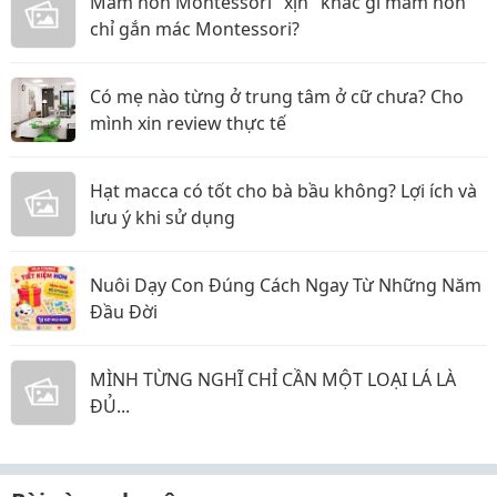
Mầm non Montessori "xịn" khác gì mầm non
chỉ gắn mác Montessori?
Có mẹ nào từng ở trung tâm ở cữ chưa? Cho
mình xin review thực tế
Hạt macca có tốt cho bà bầu không? Lợi ích và
lưu ý khi sử dụng
Nuôi Dạy Con Đúng Cách Ngay Từ Những Năm
Đầu Đời
MÌNH TỪNG NGHĨ CHỈ CẦN MỘT LOẠI LÁ LÀ
ĐỦ...