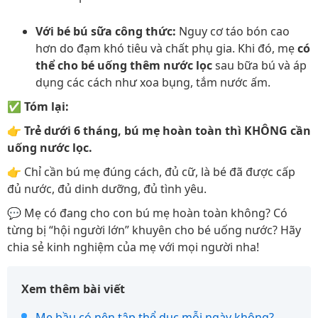
Với bé bú sữa công thức:
Nguy cơ táo bón cao
hơn do đạm khó tiêu và chất phụ gia. Khi đó, mẹ
có
thể cho bé uống thêm nước lọc
sau bữa bú và áp
dụng các cách như xoa bụng, tắm nước ấm.
✅
Tóm lại:
👉
Trẻ dưới 6 tháng, bú mẹ hoàn toàn thì KHÔNG cần
uống nước lọc.
👉 Chỉ cần bú mẹ đúng cách, đủ cữ, là bé đã được cấp
đủ nước, đủ dinh dưỡng, đủ tình yêu.
💬 Mẹ có đang cho con bú mẹ hoàn toàn không? Có
từng bị “hội người lớn” khuyên cho bé uống nước? Hãy
chia sẻ kinh nghiệm của mẹ với mọi người nha!
Xem thêm bài viết
Mẹ bầu có nên tập thể dục mỗi ngày không?