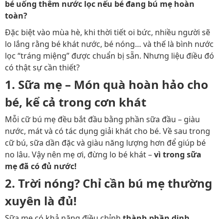
bé uống thêm nước lọc nếu bé đang bú mẹ hoàn
toàn?
Đặc biệt vào mùa hè, khi thời tiết oi bức, nhiều người sẽ
lo lắng rằng bé khát nước, bé nóng… và thế là bình nước
lọc “tráng miệng” được chuẩn bị sẵn. Nhưng liệu điều đó
có thật sự cần thiết?
1.
Sữa mẹ – Món quà hoàn hảo cho
bé, kể cả trong cơn khát
Mỗi cữ bú mẹ đều bắt đầu bằng phần sữa đầu – giàu
nước, mát và có tác dụng giải khát cho bé. Về sau trong
cữ bú, sữa dần đặc và giàu năng lượng hơn để giúp bé
no lâu. Vậy nên mẹ ơi, đừng lo bé khát –
vì trong sữa
mẹ đã có đủ nước!
2.
Trời nóng? Chỉ cần bú mẹ thường
xuyên là đủ!
Sữa mẹ có khả năng điều chỉnh
thành phần dinh