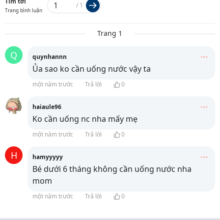
Tìm tới
/
1
Trang bình luận
Trang 1
Q
quynhannn
Ủa sao ko cần uống nước vậy ta
một năm trước
Trả lời
0
haiaule96
Ko cần uống nc nha mấy mẹ
một năm trước
Trả lời
0
H
hamyyyyy
Bé dưới 6 tháng không cần uống nước nha
mom
một năm trước
Trả lời
0