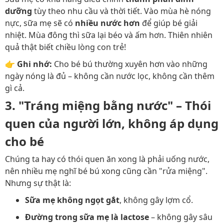
dưỡng
tùy theo nhu cầu và thời tiết. Vào mùa hè nóng
nực, sữa mẹ sẽ có
nhiều nước hơn
để giúp bé giải
nhiệt. Mùa đông thì sữa lại béo và ấm hơn. Thiên nhiên
quả thật biết chiều lòng con trẻ!
👉
Ghi nhớ:
Cho bé bú thường xuyên hơn vào những
ngày nóng là đủ – không cần nước lọc, không cần thêm
gì cả.
3.
"Tráng miệng bằng nước" – Thói
quen của người lớn, không áp dụng
cho bé
Chúng ta hay có thói quen ăn xong là phải uống nước,
nên nhiều mẹ nghĩ bé bú xong cũng cần "rửa miệng".
Nhưng sự thật là:
Sữa mẹ không ngọt gắt
, không gây lợm cổ.
Đường trong sữa mẹ là lactose
– không gây sâu