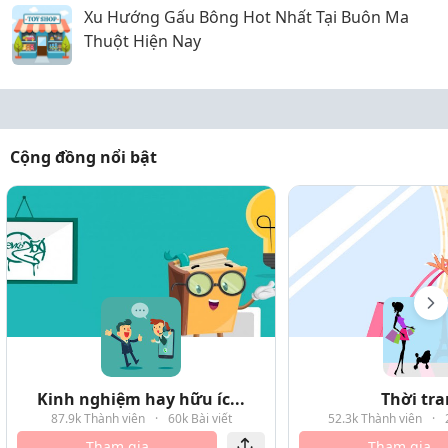
Xu Hướng Gấu Bông Hot Nhất Tại Buôn Ma
Thuột Hiện Nay
Cộng đồng nổi bật
Kinh nghiệm hay hữu íc...
Thời tr
87.9k Thành viên
·
60k Bài viết
52.3k Thành viên
·
Tham gia
Tham gia