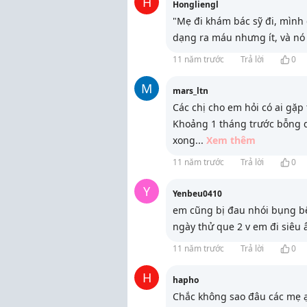
H
Hongliengl
"Mẹ đi khám bác sỹ đi, mình 
dạng ra máu nhưng ít, và nó
11 năm trước
Trả lời
0
M
mars_ltn
Các chị cho em hỏi có ai gặp
Khoảng 1 tháng trước bỗng
xong
...
Xem thêm
11 năm trước
Trả lời
0
Y
Yenbeu0410
em cũng bị đau nhói bụng bê
ngày thử que 2 v em đi siêu
11 năm trước
Trả lời
0
H
hapho
Chắc không sao đâu các mẹ ạ