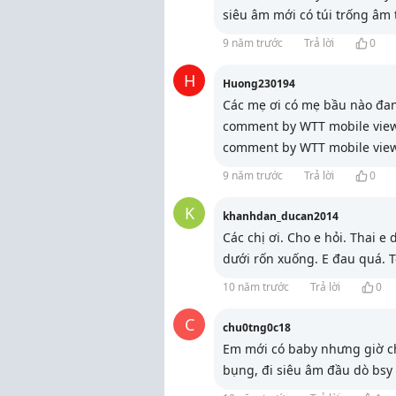
siêu âm mới có túi trống âm 
9 năm trước
Trả lời
0
H
Huong230194
Các mẹ ơi có mẹ bầu nào đa
comment by WTT mobile vie
comment by WTT mobile vie
9 năm trước
Trả lời
0
K
khanhdan_ducan2014
Các chị ơi. Cho e hỏi. Thai 
dưới rốn xuống. E đau quá. T
10 năm trước
Trả lời
0
C
chu0tng0c18
Em mới có baby nhưng giờ ch
bụng, đi siêu âm đầu dò bsy