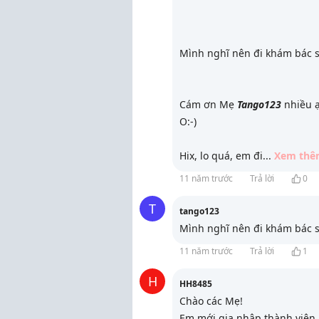
Mình nghĩ nên đi khám bác s
Cám ơn Mẹ
Tango123
nhiều 
O:-)
Hix, lo quá, em đi
...
Xem thê
11 năm trước
Trả lời
0
T
tango123
Mình nghĩ nên đi khám bác s
11 năm trước
Trả lời
1
H
HH8485
Chào các Mẹ!
Em mới gia nhập thành viên,