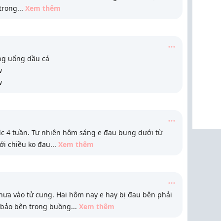
trong
...
Xem thêm
ng uống dầu cá
w
w
e dc 4 tuần. Tự nhiên hôm sáng e đau bụng dưới từ
ới chiều ko đau
...
Xem thêm
ưa vào tử cung. Hai hôm nay e hay bị đau bên phải
 bảo bên trong buồng
...
Xem thêm