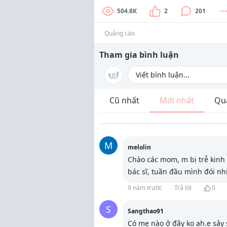
504.8K
2
201
Quảng cáo
Tham gia bình luận
Cũ nhất
Mới nhất
Qu
M
melolin
Chào các mom, m bị trễ kinh
bác sĩ, tuần đầu mình đói nhi
9 năm trước
Trả lời
0
S
Sangthao91
Có mẹ nào ở đây ko ah.e sảy s