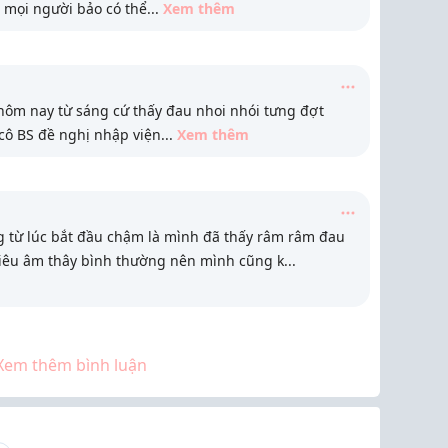
 mọi người bảo có thể
...
Xem thêm
hôm nay từ sáng cứ thấy đau nhoi nhói tưng đợt
cô BS đề nghị nhập viện
...
Xem thêm
 từ lúc bắt đầu chậm là mình đã thấy râm râm đau
siêu âm thây bình thường nên mình cũng k
...
Xem thêm bình luận