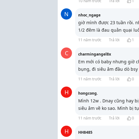
10 năm trước
Trả lời
1
N
nhoc_ngage
giờ mình được 23 tuần rồi. 
1/2 đêm là đau quằn quại luô
11 năm trước
Trả lời
1
C
charmingangel8x
Em mới có baby nhưng giờ ch
bụng, đi siêu âm đầu dò bsy
11 năm trước
Trả lời
0
H
hongcong.
Mình 12w . Dnay cũng hay bị
siêu âm về ko sao. Mình bị t
11 năm trước
Trả lời
0
H
HH8485