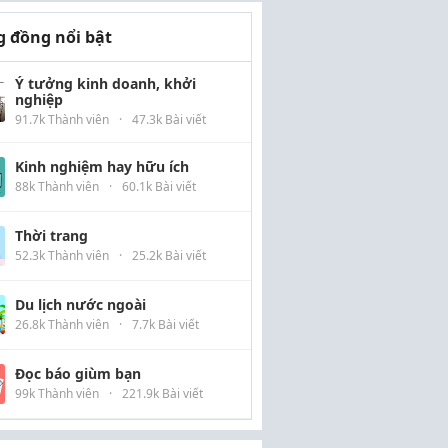
 đồng nổi bật
Ý tưởng kinh doanh, khởi
nghiệp
91.7k Thành viên
·
47.3k Bài viết
Kinh nghiệm hay hữu ích
88k Thành viên
·
60.1k Bài viết
Thời trang
52.3k Thành viên
·
25.2k Bài viết
Du lịch nước ngoài
26.8k Thành viên
·
7.7k Bài viết
Đọc báo giùm bạn
99k Thành viên
·
221.9k Bài viết