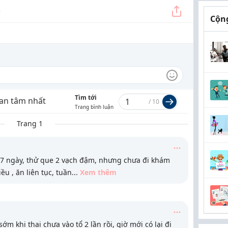
Cộng
Tìm tới
an tâm nhất
/
10
Trang bình luận
Trang 1
 7 ngày, thử que 2 vạch đậm, nhưng chưa đi khám
ều , ăn liên tục, tuần
...
Xem thêm
ớm khi thai chưa vào tổ 2 lần rồi, giờ mới có lại đi