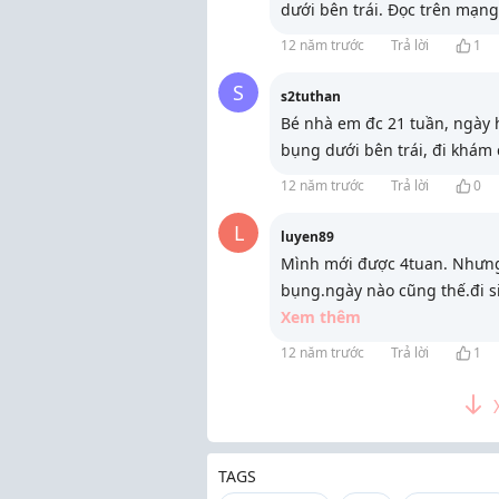
dưới bên trái. Đọc trên mạng
12 năm trước
Trả lời
1
S
s2tuthan
Bé nhà em đc 21 tuần, ngày 
bụng dưới bên trái, đi khám 
12 năm trước
Trả lời
0
L
luyen89
Mình mới được 4tuan. Nhưng
bụng.ngày nào cũng thế.đi 
Xem thêm
12 năm trước
Trả lời
1
TAGS