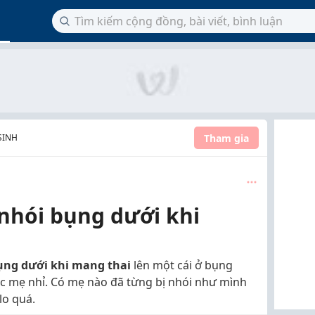
Tham gia
SINH
 nhói bụng dưới khi
ụng dưới khi mang thai
lên một cái ở bụng
ác mẹ nhỉ. Có mẹ nào đã từng bị nhói như mình
lo quá.