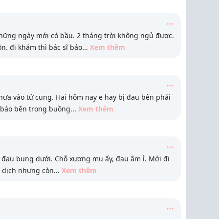
những ngày mới có bầu. 2 tháng trời không ngủ được.
n. đi khám thì bác sĩ bảo
...
Xem thêm
ưa vào tử cung. Hai hôm nay e hay bị đau bên phải
 bảo bên trong buồng
...
Xem thêm
 đau bụng dưới. Chỗ xương mu ấy, đau âm ỉ. Mới đi
ụ dịch nhưng còn
...
Xem thêm