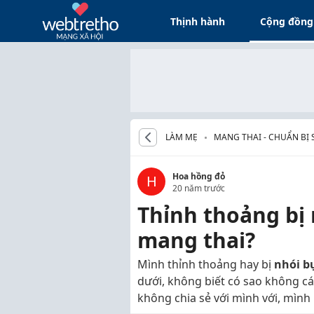
Thịnh hành
Cộng đồng
LÀM MẸ
MANG THAI - CHUẨN BỊ 
Hoa hồng đỏ
H
20 năm trước
Thỉnh thoảng bị
mang thai?
Mình thỉnh thoảng hay bị
nhói b
dưới, không biết có sao không c
không chia sẻ với mình với, mình 