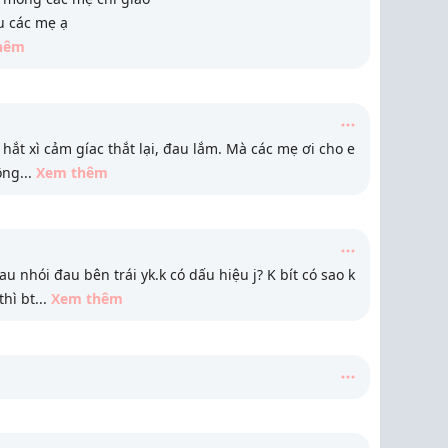
ầu các mẹ ạ
hêm
n hắt xì cảm gíac thắt lại, đau lắm. Mà các mẹ ơi cho e
ông
...
Xem thêm
u nhói đau bên trái yk.k có dấu hiệu j? K bít có sao k
hì bt
...
Xem thêm