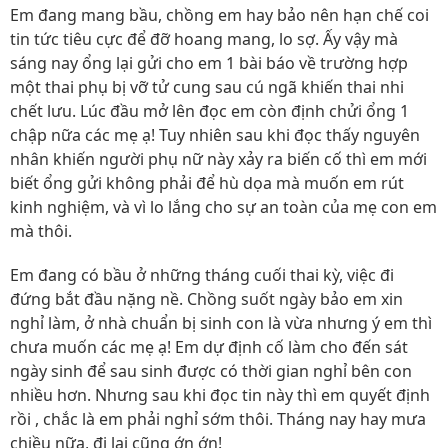
Em đang mang bầu, chồng em hay bảo nên hạn chế coi
tin tức tiêu cực để đỡ hoang mang, lo sợ. Ấy vậy mà
sáng nay ổng lại gửi cho em 1 bài báo về trường hợp
một thai phụ bị vỡ tử cung sau cú ngã khiến thai nhi
chết lưu. Lúc đầu mở lên đọc em còn định chửi ổng 1
chập nữa các mẹ ạ! Tuy nhiên sau khi đọc thấy nguyên
nhân khiến người phụ nữ này xảy ra biến cố thì em mới
biết ổng gửi không phải để hù dọa mà muốn em rút
kinh nghiệm, và vì lo lắng cho sự an toàn của mẹ con em
mà thôi.
Em đang có bầu ở những tháng cuối thai kỳ, việc đi
đứng bắt đầu nặng nề. Chồng suốt ngày bảo em xin
nghỉ làm, ở nhà chuẩn bị sinh con là vừa nhưng ý em thì
chưa muốn các mẹ ạ! Em dự định cố làm cho đến sát
ngày sinh để sau sinh được có thời gian nghỉ bên con
nhiều hơn. Nhưng sau khi đọc tin này thì em quyết định
rồi , chắc là em phải nghỉ sớm thôi. Tháng nay hay mưa
chiều nữa, đi lại cũng ớn ớn!