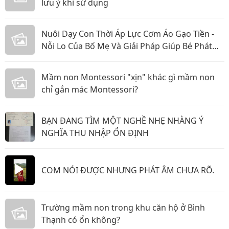
lưu ý khi sử dụng
Nuôi Dạy Con Thời Áp Lực Cơm Áo Gạo Tiền -
Nỗi Lo Của Bố Mẹ Và Giải Pháp Giúp Bé Phát
Triển Toàn Diện
Mầm non Montessori "xịn" khác gì mầm non
chỉ gắn mác Montessori?
BẠN ĐANG TÌM MỘT NGHỀ NHẸ NHÀNG Ý
NGHĨA THU NHẬP ỔN ĐỊNH
COM NÓI ĐƯỢC NHƯNG PHÁT ÂM CHƯA RÕ.
Trường mầm non trong khu căn hộ ở Bình
Thạnh có ổn không?