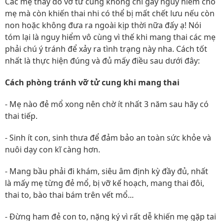
Các mẹ thấy đó vỡ tử cung không chỉ gây nguy hiểm cho
mẹ mà còn khiến thai nhi có thể bị mất chết lưu nếu còn
non hoặc không đưa ra ngoài kịp thời nữa đấy ạ! Nói
tóm lại là nguy hiểm vô cùng vì thế khi mang thai các mẹ
phải chú ý tránh để xảy ra tình trạng này nha. Cách tốt
nhất là thực hiện đúng và đủ mấy điều sau dưới đây:
Cách phòng tránh vỡ tử cung khi mang thai
- Mẹ nào đẻ mổ xong nên chờ ít nhất 3 năm sau hãy có
thai tiếp.
- Sinh ít con, sinh thưa để đảm bảo an toàn sức khỏe và
nuôi dạy con kĩ càng hơn.
- Mang bầu phải đi khám, siêu âm định kỳ đầy đủ, nhất
là mấy mẹ từng đẻ mổ, bị vỡ kế hoạch, mang thai đôi,
thai to, bào thai bám trên vết mổ...
- Đừng ham đẻ con to, nặng ký vì rất dễ khiến mẹ gặp tai