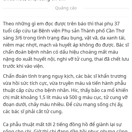
Quảng cáo
Theo những gì em đọc được trên báo thì thai phụ 37
tuổi cấp cứu tại Bệnh viện Phụ sản Thành phố Cần Thơ
sáng 3/6 trong tình trạng đau bụng, vật vã, da xanh tái,
niêm mạc nhợt, mạch và huyết áp không đo được. Bác sĩ
chẩn đoán bệnh nhân có dấu hiệu choáng mất máu
nặng do xuất huyết nội, nghi vỡ tử cung, thai đã chết lưu
trước khi vào viện.
Chẩn đoán tình trạng nguy kịch, các bác sĩ khẩn trương
vừa hồi sức tích cực, vừa truyền máu và tiến hành phẫu
thuật cấp cứu cho bệnh nhân. Hic, thấy bảo ca mổ khiến
chị mất khoảng 1,5 lít máu và 500 g máu cục, tử cung vỡ
đoạn dưới, chảy máu nhiều. Để cứu mạng sống chị ấy,
các bác sĩ phải cắt tử cung.
Ca phẫu thuật mất tới 2 tiếng đồng hồ để giành lại sự
sống cho chị. Giờ thì chị đang dần hồi phục nhưng cũng