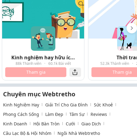
Kinh nghiệm hay hữu íc...
Thời tr
88k Thành viên
·
60.1k Bài viết
52.3k Thành viên
·
Tham gia
Tham gia
Chuyên mục Webtretho
Kinh Nghiệm Hay
Giải Trí Cho Gia Đình
Sức Khoẻ
Phong Cách Sống
Làm Đẹp
Tâm Sự
Reviews
Kinh Doanh
Hội Bàn Tròn
Cưới
Giao Dịch
Câu Lạc Bộ & Hội Nhóm
Ngôi Nhà Webtretho