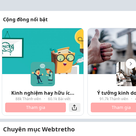
Cộng đồng nổi bật
Kinh nghiệm hay hữu íc...
Ý tưởng kinh do
88k Thành viên
·
60.1k Bài viết
91.7k Thành viên
·
Tham gia
Tham gia
Chuyên mục Webtretho