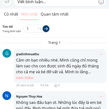
Cũ nhất
Mới nhất
Quan tâm nhất
Tìm tới
/
1
Trang bình luận
Trang 1
G
giadinhmuathu
Cảm ơn bạn nhiều nhé. Mình cũng chỉ mong
làm sao cho con được sinh đủ ngày đủ tháng
cho cả mẹ và bé đỡ vất vả. Mình lo lắng
...
Xem thêm
20 năm trước
Trả lời
0
N
Nguyen Thuy Hoa
Không sao đâu bạn ơi. Những lúc đấy là em bé
ngủ đấy. Bình thường bế một đứa trẻ mới ngủ