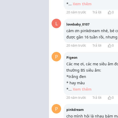
*
...
Xem thêm
20 năm trước
Trả lời
0
L
lovebaby_0107
cám ơn pinkdream nhé, bé củ
được gần 16 tuần rồi, nhưng 
20 năm trước
Trả lời
0
P
Pigeon
Các mẹ ơi, các mẹ siêu âm đo
thường BS siêu âm:
*trắng đen
* hay màu
*
...
Xem thêm
20 năm trước
Trả lời
0
P
pinkdream
cho mình hỏi là nhau bám m