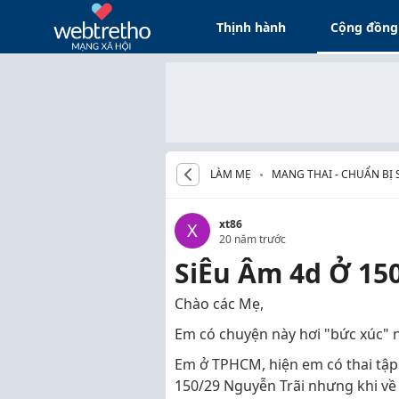
Thịnh hành
Cộng đồng
LÀM MẸ
MANG THAI - CHUẨN BỊ 
xt86
X
20 năm trước
SiÊu Âm 4d Ở 15
Chào các Mẹ,
Em có chuyện này hơi "bức xúc" 
Em ở TPHCM, hiện em có thai tập
150/29 Nguyễn Trãi nhưng khi về