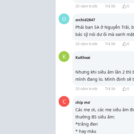
20 năm trước
Trả lời
0
O
orchid2847
Phải bạn SA ở Nguyễn Trãi, b
bác sỹ nói dư ối mà xanh mặt
20 năm trước
Trả lời
0
K
KuKhoai
Nhưng khi siêu âm lần 2 thì 
mình đang lo. Mình định sẽ
20 năm trước
Trả lời
0
C
chíp mơ
Các mẹ ơi, các mẹ siêu âm đo
thường BS siêu âm:
*trắng đen
* hay màu