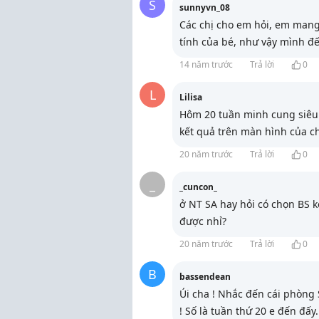
S
sunnyvn_08
Các chị cho em hỏi, em mang 
tính của bé, như vậy mình 
14 năm trước
Trả lời
0
L
Lilisa
Hôm 20 tuần minh cung siêu 
kết quả trên màn hình của ch
20 năm trước
Trả lời
0
_
_cuncon_
ở NT SA hay hỏi có chọn BS 
được nhỉ?
20 năm trước
Trả lời
0
B
bassendean
Úi cha ! Nhắc đến cái phòng 
! Số là tuần thứ 20 e đến đấy
.