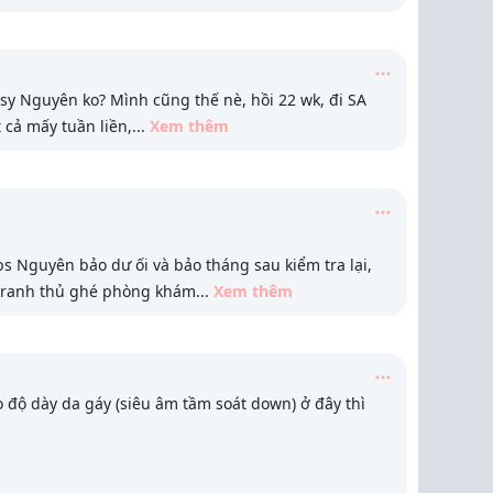
sy Nguyên ko? Mình cũng thế nè, hồi 22 wk, đi SA
 cả mấy tuần liền,
...
Xem thêm
bs Nguyên bảo dư ối và bảo tháng sau kiểm tra lại,
 tranh thủ ghé phòng khám
...
Xem thêm
 độ dày da gáy (siêu âm tầm soát down) ở đây thì