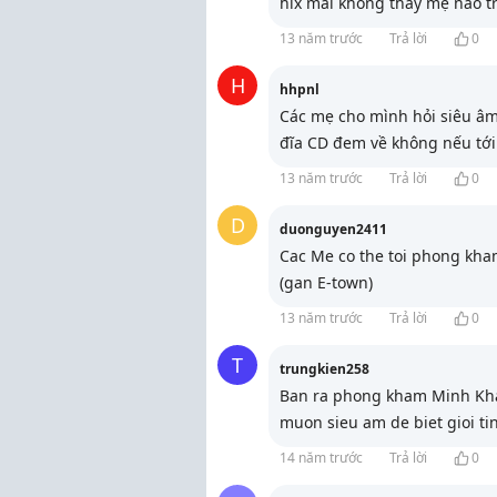
hix mãi không thấy mẹ nào trả
13 năm trước
Trả lời
0
H
hhpnl
Các mẹ cho mình hỏi siêu âm
đĩa CD đem về không nếu tới
13 năm trước
Trả lời
0
D
duonguyen2411
Cac Me co the toi phong kha
(gan E-town)
13 năm trước
Trả lời
0
T
trungkien258
Ban ra phong kham Minh Khai
muon sieu am de biet gioi tin
14 năm trước
Trả lời
0