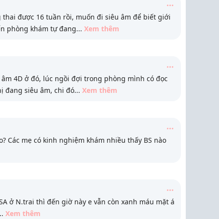
thai được 16 tuần rồi, muốn đi siêu âm để biết giới
đến phòng khám tự đang
...
Xem thêm
âm 4D ở đó, lúc ngồi đợi trong phòng mình có đọc
ị đang siêu âm, chi đó
...
Xem thêm
ko? Các mẹ có kinh nghiệm khám nhiều thấy BS nào
SA ở N.trai thì đến giờ này e vẫn còn xanh máu mặt á
..
Xem thêm