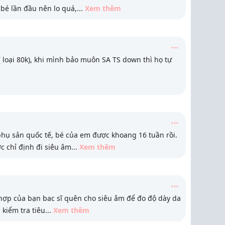
bé lần đầu nên lo quá,
...
Xem thêm
 loại 80k), khi mình bảo muôn SA TS down thì họ tự
ụ sản quốc tế, bé của em được khoang 16 tuần rồi.
 chỉ định đi siêu âm
...
Xem thêm
hợp của bạn bac sĩ quên cho siêu âm để đo độ dày da
 kiểm tra tiêu
...
Xem thêm