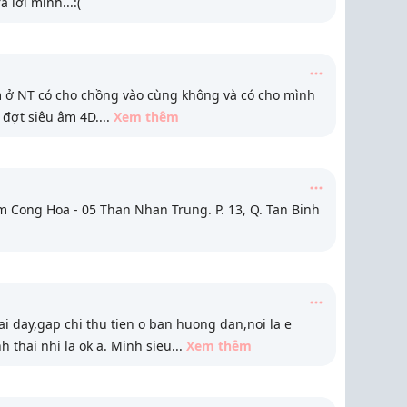
 lời mình...:(
 ở NT có cho chồng vào cùng không và có cho mình
 đợt siêu âm 4D.
...
Xem thêm
m Cong Hoa - 05 Than Nhan Trung. P. 13, Q. Tan Binh
 day,gap chi thu tien o ban huong dan,noi la e
h thai nhi la ok a. Minh sieu
...
Xem thêm