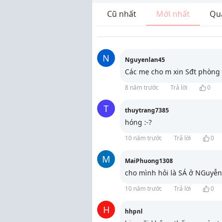
Cũ nhất
Mới nhất
Qu
N
Nguyenlan45
Các mẹ cho m xin Sđt phòng 
8 năm trước
Trả lời
0
T
thuytrang7385
hóng :-?
10 năm trước
Trả lời
0
M
MaiPhuong1308
cho mình hỏi là SÁ ở NGuyễn 
10 năm trước
Trả lời
0
H
hhpnl