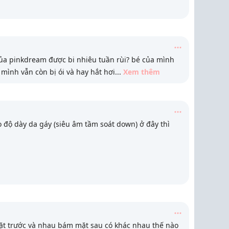
a pinkdream được bi nhiêu tuần rùi? bé của mình
mình vẫn còn bị ói và hay hắt hơi
...
Xem thêm
 độ dày da gáy (siêu âm tầm soát down) ở đây thì
ặt trước và nhau bám mặt sau có khác nhau thế nào