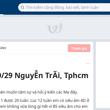
Tham gia
SINH
0/29 NguyỄn TrÃi, Tphcm
nên muốn tâm sự và hỏi ý kiến các Mẹ đây.
 1 được 20 tuần. Lúc 12 tuần em có siêu âm 4D ở
 em không vừa lòng gì hết vì BS siêu âm cho em