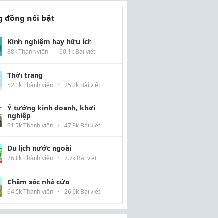
 đồng nổi bật
Kinh nghiệm hay hữu ích
88k Thành viên
·
60.1k Bài viết
Thời trang
52.3k Thành viên
·
25.2k Bài viết
Ý tưởng kinh doanh, khởi
nghiệp
91.7k Thành viên
·
47.3k Bài viết
Du lịch nước ngoài
26.8k Thành viên
·
7.7k Bài viết
Chăm sóc nhà cửa
64.5k Thành viên
·
26.6k Bài viết