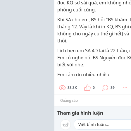
đọc KQ sơ sài quá, em không nhớ
phòng cuối cùng.
Khi SA cho em, BS hỏi "BS khám th
tháng 12. Vậy là khi in KQ, BS ghi
không cho ngày cụ thể gì hết) và 
thôi.
Lịch hẹn em SA 4D lại là 22 tuần
Em có nghe nói BS Nguyên đọc KQ
biết với nhe.
Em cám ơn nhiều nhiều.
33.3K
0
39
Quảng cáo
Tham gia bình luận