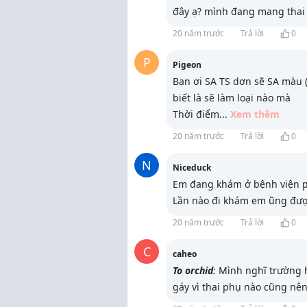
đây ạ? mình đang mang thai 
20 năm trước
Trả lời
0
P
Pigeon
Bạn ơi SA TS dơn sẽ SA màu (
biết là sẽ làm loại nào mà
Thời điểm
...
Xem thêm
20 năm trước
Trả lời
0
N
Niceduck
Em đang khám ở bệnh viện ph
Lần nào đi khám em ũng được
20 năm trước
Trả lời
0
C
caheo
To orchid
:
Mình nghĩ trường 
gáy vì thai phụ nào cũng nên