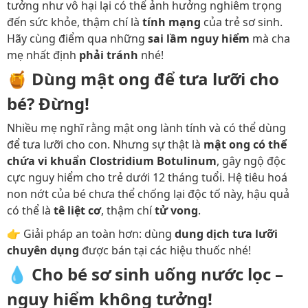
tưởng như vô hại lại có thể ảnh hưởng nghiêm trọng
đến sức khỏe, thậm chí là
tính mạng
của trẻ sơ sinh.
Hãy cùng điểm qua những
sai lầm nguy hiểm
mà cha
mẹ nhất định
phải tránh
nhé!
🍯
Dùng mật ong để tưa lưỡi cho
bé? Đừng!
Nhiều mẹ nghĩ rằng mật ong lành tính và có thể dùng
để tưa lưỡi cho con. Nhưng sự thật là
mật ong có thể
chứa vi khuẩn Clostridium Botulinum
, gây ngộ độc
cực nguy hiểm cho trẻ dưới 12 tháng tuổi. Hệ tiêu hoá
non nớt của bé chưa thể chống lại độc tố này, hậu quả
có thể là
tê liệt cơ
, thậm chí
tử vong
.
👉 Giải pháp an toàn hơn: dùng
dung dịch tưa lưỡi
chuyên dụng
được bán tại các hiệu thuốc nhé!
💧
Cho bé sơ sinh uống nước lọc –
nguy hiểm không tưởng!