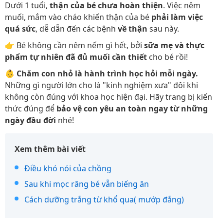
Dưới 1 tuổi,
thận của bé chưa hoàn thiện
. Việc nêm
muối, mắm vào cháo khiến thận của bé
phải làm việc
quá sức
, dễ dẫn đến các bệnh
về thận
sau này.
👉 Bé không cần nêm nếm gì hết, bởi
sữa mẹ và thực
phẩm tự nhiên đã đủ muối cần thiết
cho bé rồi!
👶
Chăm con nhỏ là hành trình học hỏi mỗi ngày.
Những gì người lớn cho là "kinh nghiệm xưa" đôi khi
không còn đúng với khoa học hiện đại. Hãy trang bị kiến
thức đúng để
bảo vệ con yêu an toàn ngay từ những
ngày đầu đời
nhé!
Xem thêm bài viết
Điều khó nói của chồng
Sau khi mọc răng bé vẫn biếng ăn
Cách dưỡng trắng từ khổ qua( mướp đắng)