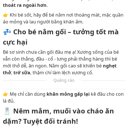
thoát ra ngoài hơn
.
👉 Khi bé sốt, hãy để bé nằm nơi thoáng mát, mặc quần
áo mỏng và lau người bằng khăn ấm.
💤
Cho bé nằm gối – tưởng tốt mà
cực hại
Bé sơ sinh chưa cần gối đâu mẹ ạ! Xương sống của bé
vẫn còn thẳng, đầu - cổ - lưng phải thẳng hàng thì bé
mới thở dễ, ăn ngon. Nằm gối cao sẽ khiến bé
nghẹt
thở
,
trớ sữa
, thậm chí làm lệch xương cổ.
Quảng cáo
👉 Mẹ chỉ cần dùng
khăn mỏng gấp lại
kê đầu cho con
là đủ.
🧂
Nêm mắm, muối vào cháo ăn
dặm? Tuyệt đối tránh!