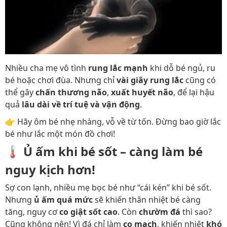
Nhiều cha mẹ vô tình
rung lắc mạnh
khi dỗ bé ngủ, ru
bé hoặc chơi đùa. Nhưng chỉ
vài giây rung lắc
cũng có
thể gây
chấn thương não
,
xuất huyết não
, để lại hậu
quả
lâu dài về trí tuệ và vận động
.
👉 Hãy ôm bé nhẹ nhàng, vỗ về từ tốn. Đừng bao giờ lắc
bé như lắc một món đồ chơi!
🌡️
Ủ ấm khi bé sốt – càng làm bé
nguy kịch hơn!
Sợ con lạnh, nhiều mẹ bọc bé như “cái kén” khi bé sốt.
Nhưng
ủ ấm quá mức
sẽ khiến thân nhiệt bé càng
tăng, nguy cơ
co giật sốt cao
. Còn
chườm đá
thì sao?
Cũng không nên! Vì đá chỉ làm
co mạch
, khiến nhiệt
khó