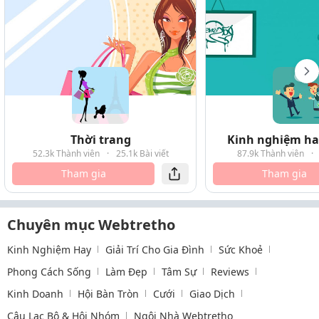
Thời trang
Kinh nghiệm hay
52.3k Thành viên
·
25.1k Bài viết
87.9k Thành viên
·
Tham gia
Tham gia
Chuyên mục Webtretho
Kinh Nghiệm Hay
Giải Trí Cho Gia Đình
Sức Khoẻ
Phong Cách Sống
Làm Đẹp
Tâm Sự
Reviews
Kinh Doanh
Hội Bàn Tròn
Cưới
Giao Dịch
Câu Lạc Bộ & Hội Nhóm
Ngôi Nhà Webtretho