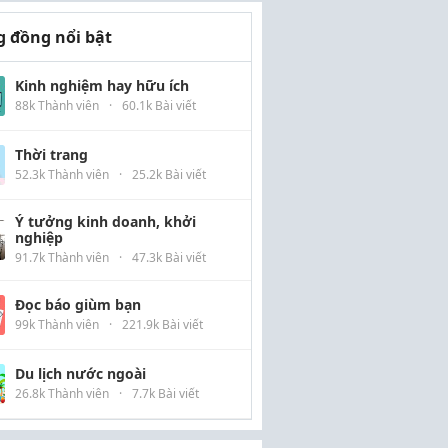
 đồng nổi bật
Kinh nghiệm hay hữu ích
88k Thành viên
·
60.1k Bài viết
Thời trang
52.3k Thành viên
·
25.2k Bài viết
Ý tưởng kinh doanh, khởi
nghiệp
91.7k Thành viên
·
47.3k Bài viết
Đọc báo giùm bạn
99k Thành viên
·
221.9k Bài viết
Du lịch nước ngoài
26.8k Thành viên
·
7.7k Bài viết