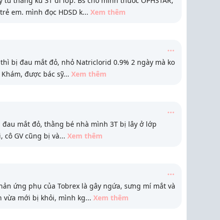
y từ thằng ku 3T đi lớp. Bs cho mình thuốc OPHSTAR,
 trẻ em. mình đọc HDSD k
...
Xem thêm
hì bị đau mắt đỏ, nhỏ Natriclorid 0.9% 2 ngày mà ko
t Khám, được bác sỹ
...
Xem thêm
 đau mắt đỏ, thằng bé nhà mình 3T bị lây ở lớp
, cô GV cũng bị và
...
Xem thêm
hản ứng phụ của Tobrex là gây ngứa, sưng mí mắt và
 vừa mới bị khỏi, mình kg
...
Xem thêm