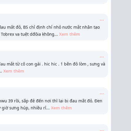
đau mắt đỏ, BS chỉ định chỉ nhỏ nước mắt nhân tạo
g Tobrex va tuệt dđôia không
...
Xem thêm
u mắt từ cô con gái . hic hic . 1 bên đỏ lòm , sưng và
..
Xem thêm
u 39 rồi, sắp đẻ đến nơi thì lại bị đau mắt đỏ. Đen
 giờ sưng húp, nhiều rỉ
...
Xem thêm