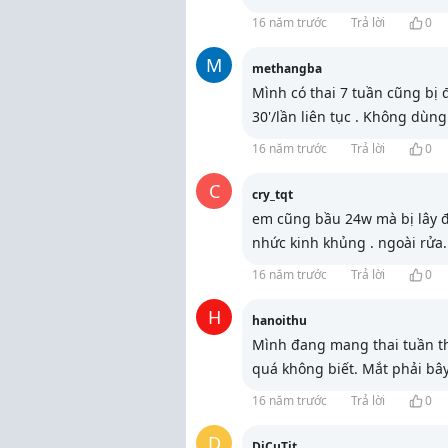
16 năm trước
Trả lời
0
M
methangba
Mình có thai 7 tuần cũng bị 
30'/lần liên tục . Không dùn
16 năm trước
Trả lời
0
C
cry_tqt
em cũng bầu 24w mà bị lây đa
nhức kinh khủng . ngoài rửa
.
16 năm trước
Trả lời
0
H
hanoithu
Mình đang mang thai tuần thw
quá không biết. Mắt phải bây
16 năm trước
Trả lời
0
D
DiCuTit