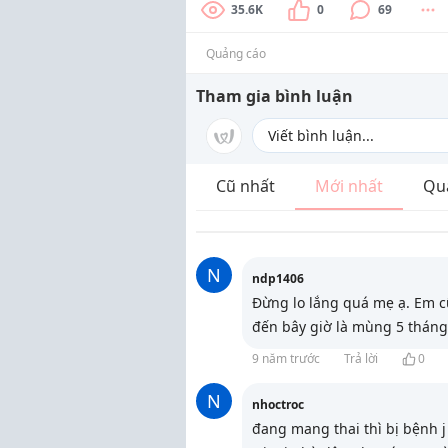
35.6K
0
69
Quảng cáo
Tham gia bình luận
Cũ nhất
Mới nhất
Qu
N
ndp1406
Đừng lo lắng quá mẹ ạ. Em cũ
đến bây giờ là mùng 5 tháng
9 năm trước
Trả lời
0
N
nhoctroc
đang mang thai thì bị bệnh j