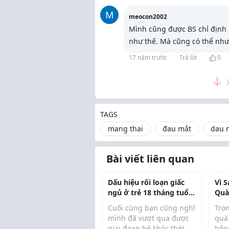
M
meocon2002
Mình cũng được BS chỉ định 
như thế. Mà cũng có thể như
17 năm trước
Trả lời
0
TAGS
mang thai
đau mắt
dau 
Bài viết liên quan
Dấu hiệu rối loạn giấc
Vì 
ngủ ở trẻ 18 tháng tuổi:
Quà
Vì sao giờ đi ngủ giờ đây
Thờ
Cuối cùng bạn cũng nghĩ
Tro
trở thành một cuộc
mình đã vượt qua được
quà
chiến.
giai đoạn bé khóc thét
bôn