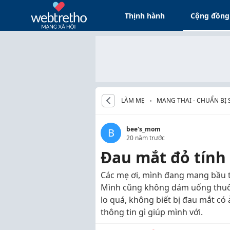
Thịnh hành
Cộng đồng
LÀM MẸ
MANG THAI - CHUẨN BỊ 
bee's_mom
B
20 năm trước
Đau mắt đỏ tính 
Các mẹ ơi, mình đang mang bầu tu
Mình cũng không dám uống thuốc g
lo quá, không biết bị đau mắt c
thông tin gì giúp mình với.