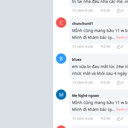
trị tại nhà đâu nha các mẹ. v
10 năm trước
Trả lời
0
C
chunchun01
MÌnh cũng mang bầu 11 w bị đ
Mình đi khám bác sy
...
Xem 
13 năm trước
Trả lời
0
B
bluez
em vừa bị đau mắt lúc 24w n
nhức mắt và khỏi sau 4 ngày
13 năm trước
Trả lời
0
M
Mẹ Nghé ngoan
MÌnh cũng mang bầu 11 w bị đ
Mình đi khám bác sy
...
Xem 
16 năm trước
Trả lời
0