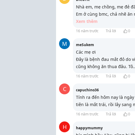
Nhà em, mẹ chồng, mẹ đẻ đã
Em ở cùng bmc, chả nhẽ ăn r
Xem thêm
16 năm trước
Trả lời
0
M
meSukem
Các mẹ ơi
Đây là bệnh đau mắt đỏ do vi
cũng không ăn thua đâu. Tô
.
16 năm trước
Trả lời
0
C
capuchino36
Tính ra đến hôm nay là ngày 
tiên là mắt trái, rồi lây san
16 năm trước
Trả lời
0
H
happymummy