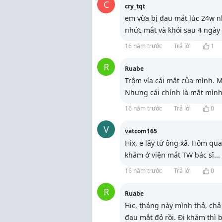
C
cry_tqt
em vừa bị đau mắt lúc 24w n
nhức mắt và khỏi sau 4 ngày
16 năm trước
Trả lời
1
R
Ruabe
Trộm vía cái mắt của mình. Mì
Nhưng cái chính là mắt mình 
16 năm trước
Trả lời
0
V
vatcom165
Hix, e lây từ ông xã. Hôm qua
khám ở viện mắt TW bác sĩ
...
16 năm trước
Trả lời
0
R
Ruabe
Hic, tháng này mình thả, ch
đau mắt đỏ rồi. Đi khám thì 