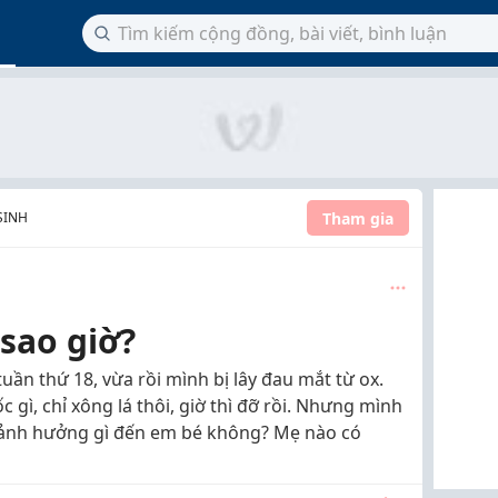
Tham gia
SINH
sao giờ?
ần thứ 18, vừa rồi mình bị lây đau mắt từ ox.
ì, chỉ xông lá thôi, giờ thì đỡ rồi. Nhưng mình
ó ảnh hưởng gì đến em bé không? Mẹ nào có