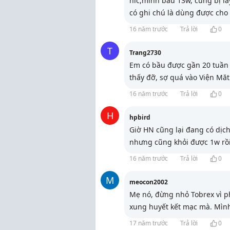
híc,mình bầu 13w, cũng bị lâ
có ghi chú là dùng được cho
16 năm trước
Trả lời
0
T
Trang2730
Em có bầu được gần 20 tuần t
thấy đỡ, sợ quá vào Viện Mă
16 năm trước
Trả lời
0
H
hpbird
Giờ HN cũng lại đang có dịch
nhưng cũng khỏi được 1w rồi
16 năm trước
Trả lời
0
M
meocon2002
Mẹ nó, đừng nhỏ Tobrex vì p
xung huyết kết mạc mà. Mình
17 năm trước
Trả lời
0