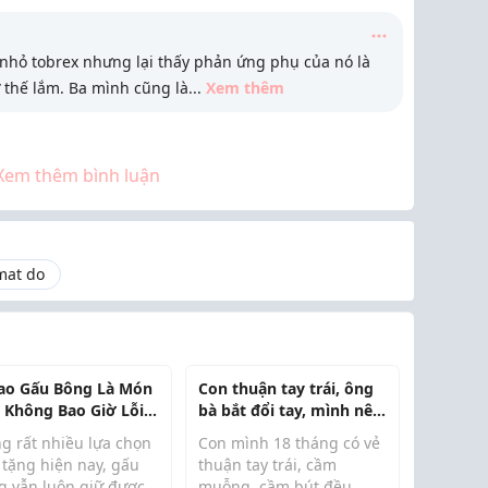
nhỏ tobrex nhưng lại thấy phản ứng phụ của nó là
 thế lắm. Ba mình cũng là
...
Xem thêm
Xem thêm bình luận
mat do
Sao Gấu Bông Là Món
Con thuận tay trái, ông
 Không Bao Giờ Lỗi
bà bắt đổi tay, mình nên
i?
làm sao bây giờ?
ng rất nhiều lựa chọn
Con mình 18 tháng có vẻ
 tặng hiện nay, gấu
thuận tay trái, cầm
g vẫn luôn giữ được
muỗng, cầm bút đều