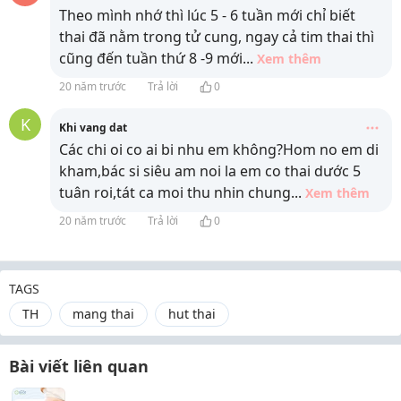
Theo mình nhớ thì lúc 5 - 6 tuần mới chỉ biết
thai đã nằm trong tử cung, ngay cả tim thai thì
cũng đến tuần thứ 8 -9 mới
...
Xem thêm
20 năm trước
Trả lời
0
K
Khi vang dat
Các chi oi co ai bi nhu em không?Hom no em di
kham,bác si siêu am noi la em co thai dước 5
tuân roi,tát ca moi thu nhin chung
...
Xem thêm
20 năm trước
Trả lời
0
TAGS
TH
mang thai
hut thai
Bài viết liên quan