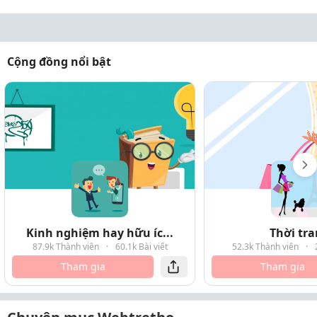
Cộng đồng nổi bật
Kinh nghiệm hay hữu íc...
Thời tr
87.9k Thành viên
·
60.1k Bài viết
52.3k Thành viên
·
Tham gia
Tham gia