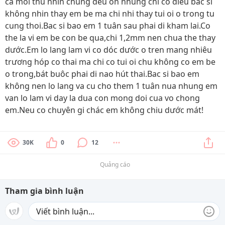
ca moi thu nhin chung deu on nhung chi co diêu bác si
không nhin thay em be ma chi nhi thay tui oi o trong tu
cung thoi.Bac si bao em 1 tuân sau phai di kham lai.Co
the la vi em be con be qua,chi 1,2mm nen chua the thay
dước.Em lo lang lam vi co dóc dước o tren mang nhiêu
trương hóp co thai ma chi co tui oi chu không co em be
o trong,bát buôc phai di nao hút thai.Bac si bao em
không nen lo lang va cu cho them 1 tuân nua nhung em
van lo lam vi day la dua con mong doi cua vo chong
em.Neu co chuyên gi chác em không chiu dước mát!
30K
0
12
Quảng cáo
Tham gia bình luận