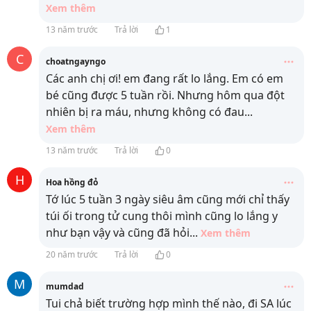
Xem thêm
13 năm trước
Trả lời
1
C
choatngayngo
Các anh chị ơi! em đang rất lo lắng. Em có em
bé cũng được 5 tuần rồi. Nhưng hôm qua đột
nhiên bị ra máu, nhưng không có đau
...
Xem thêm
13 năm trước
Trả lời
0
H
Hoa hồng đỏ
Tớ lúc 5 tuần 3 ngày siêu âm cũng mới chỉ thấy
túi ối trong tử cung thôi mình cũng lo lắng y
như bạn vậy và cũng đã hỏi
...
Xem thêm
20 năm trước
Trả lời
0
M
mumdad
Tui chả biết trường hợp mình thế nào, đi SA lúc