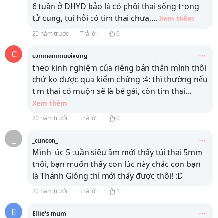
6 tuần ở DHYD bảo là có phôi thai sống trong
tử cung, tui hỏi có tim thai chưa,
...
Xem thêm
20 năm trước
Trả lời
0
C
comnammuoivung
theo kinh nghiệm của riêng bản thân mình thôi
chứ ko được qua kiểm chứng :4: thì thường nếu
tim thai có muộn sẽ là bé gái, còn tim thai
...
Xem thêm
20 năm trước
Trả lời
0
_
_cuncon_
Mình lúc 5 tuần siêu âm mới thấy túi thai 5mm
thôi, bạn muốn thấy con lúc này chắc con bạn
là Thánh Gióng thì mới thấy được thôi! :D
20 năm trước
Trả lời
1
E
Ellie's mum