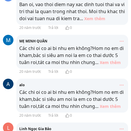
Ban oi, vao thoi diem nay xac dinh tuoi thai va vi
tri thai la quan trong nhat thoi. Moi thu khac thi
doi vai tuan nua di kiem tra
...
Xem thêm
20 năm trước
Trả lời
0
M
MẸ MINH QUÂN
Các chi oi co ai bi nhu em không?Hom no em di
kham,bác si siêu am noi la em co thai dước 5
tuân roi,tát ca moi thu nhin chung
...
Xem thêm
20 năm trước
Trả lời
0
A
alo
Các chi oi co ai bi nhu em không?Hom no em di
kham,bác si siêu am noi la em co thai dước 5
tuân roi,tát ca moi thu nhin chung
...
Xem thêm
20 năm trước
Trả lời
0
L
Linh Ngọc Gia Bảo