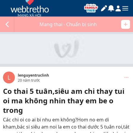
Mang thai - Chuẩn bị sinh
lenguyentruclinh
L
20 năm trước
Co thai 5 tuân,siêu am chi thay tui
oi ma không nhin thay em be o
trong
Các chi oi co ai bi nhu em không?Hom no em di
kham,bác si siêu am noi la em co thai dước 5 tuân roi,tát