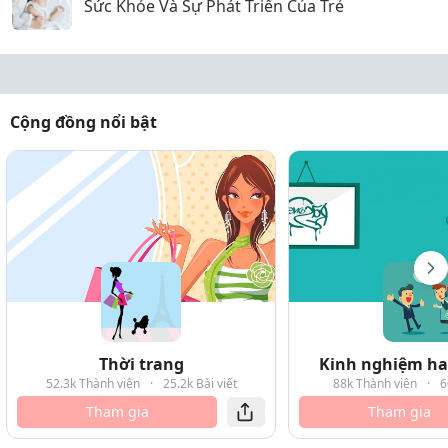
Sức Khỏe Và Sự Phát Triển Của Trẻ
Cộng đồng nổi bật
Thời trang
Kinh nghiệm hay
52.3k Thành viên
·
25.2k Bài viết
88k Thành viên
·
6
Tham gia
Tham gia