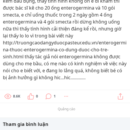
kèm đau bụng, thấy tình hình không ổn e đi khám thì
được bác sĩ kê cho 20 ống enterogermina và 10 gói
smecta, e chỉ uống thuốc trong 2 ngày gồm 4 ống
enterogermina và 4 gói smecta rồi dừng không uống
nữa thì thấy tình hình cải thiện đáng kể rồi, nhưng giờ
lại thấy lo lo vì trong bài viết này
http://truongcaodangyduocpasteur.edu.vn/enterogermi
na-thuoc-enterogermina-co-dung-duoc-cho-tre-
sinh.html thấy tác giả nói enterogermina không được
dùng cho mẹ bầu, có mẹ nào có kinh nghiệm về việc này
nói cho e biết với, e đang lo lắng quá, không biết bé có
bị ảnh hưởng gì không hic...hic.............
8.6K
0
1
Quảng cáo
Tham gia bình luận