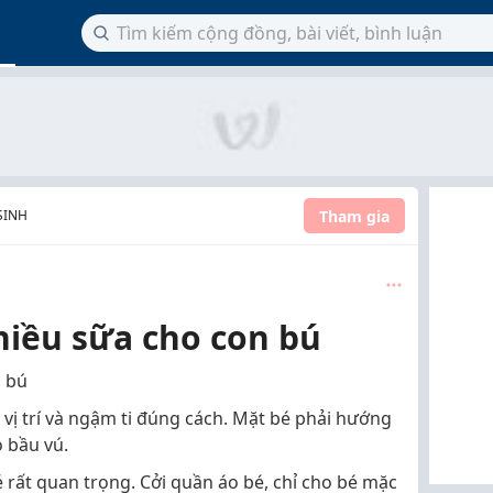
Tham gia
SINH
hiều sữa cho con bú
n bú
vị trí và ngậm ti đúng cách. Mặt bé phải hướng
 bầu vú.
bé rất quan trọng. Cởi quần áo bé, chỉ cho bé mặc