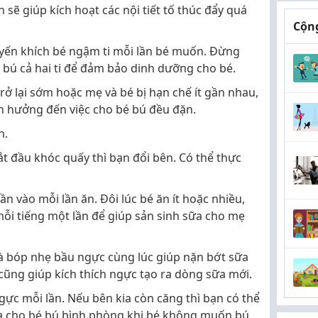
 sẽ giúp kích hoạt các nội tiết tố thúc đẩy quá
Cộng
yến khích bé ngậm ti mỗi lần bé muốn. Đừng
 bú cả hai ti để đảm bảo dinh dưỡng cho bé.
trở lại sớm hoặc mẹ và bé bị hạn chế ít gần nhau,
h hưởng đến việc cho bé bú đều đặn.
n.
ắt đầu khóc quấy thì bạn đổi bên. Có thể thực
ần vào mỗi lần ăn. Đôi lúc bé ăn ít hoặc nhiều,
ỗi tiếng một lần để giúp sản sinh sữa cho mẹ
và bóp nhẹ bầu ngực cùng lúc giúp nặn bớt sữa
cũng giúp kích thích ngực tạo ra dòng sữa mới.
gực mỗi lần. Nếu bên kia còn căng thì bạn có thể
sữa cho bé bú bình phòng khi bé không muốn bú