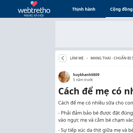
Thịnh hành
Cộng đồng
LÀM MẸ
MANG THAI - CHUẨN BỊ 
huykhanh0809
5 năm trước
Cách để mẹ có n
Cách để mẹ có nhiều sữa cho co
- Phải đảm bảo bé được đặt đúng 
vào ngực mẹ và cằm bé chạm vào
- Sự tiếp xúc da thịt giữa mẹ và 