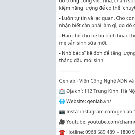
đỡ trong công việc nhà, chăm sóc
kiệm năng lượng để có thể “chuyê
- Luôn tự tin và lạc quan. Cho co
nhận biết cần phải làm gì, do đó 
- Hạn chế cho bé bú bình hoặc thứ
mẹ sản sinh sữa mới.
- Nhờ bác sĩ kê đơn để tăng lượng
tháng đầu mới sinh.
--------------
Genlab - Viện Công Nghệ ADN và 
🏥 Địa chỉ: 112 Trung Kính, Hà Nộ
🌐 Website: genlab.vn/
📷 Insta: instagram.com/genlab.
🎥 Youtube: youtube.com/chan
☎️ Hotline: 0968 589 489 - 1800 