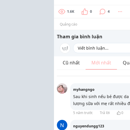
1.6K
0
4
Quảng cáo
Tham gia bình luận
Cũ nhất
Mới nhất
Qu
myhangngo
Sau khi sinh nếu bé được da k
lượng sữa với mẹ rất nhiều 
5 năm trước
Trả lời
0
N
nguyendungg123