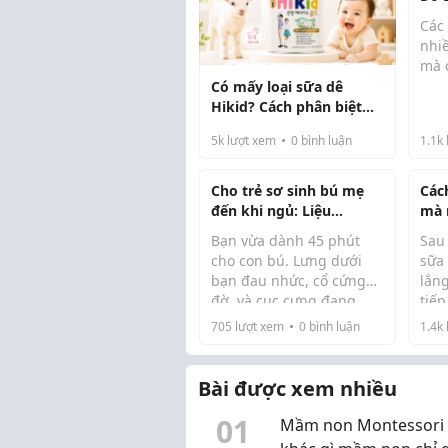
Dù
Các
nhi
mà 
Có mấy loại sữa dê
Như
Hikid? Cách phân biệt
nhi
nhanh cho mẹ mới tìm
qua
5k
lượt xem
0
bình luận
1.1k
hiểu
do 
Mom
nên
Cho trẻ sơ sinh bú mẹ
Các
trạn
đến khi ngủ: Liệu
mà 
phương pháp "cho bú
nha
Bạn vừa dành 45 phút
Sau 
mẹ đến khi ngủ" có bền
cho con bú. Lưng dưới
sữa
vững?
bạn đau nhức, cổ cứng
lắn
đờ, và cục cưng đang
tiế
khóc thét trong vòng tay
sự p
705
lượt xem
0
bình luận
1.4k
bạn cuối cùng cũng thả
nhi
lỏng một cách dễ chịu.
đúng
Bạn nín thở, dò dẫm
hoàn
Bài được xem nhiều
trong phòng trẻ như
thiệ
0
1
thể...
Mầm non Montessori 