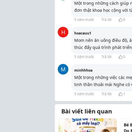
Một trong những cách giúp m
đơn thật khoa học cộng với t
5 năm trước
Trả lời
0
H
hoacauu1
Mom nên ăn uống điều độ, ăn
thúc đẩy quá trình phát triể
5 năm trước
Trả lời
0
M
minhhhoa
Một trong những việc các mẹ 
tinh thần thoải mái Nghe có 
5 năm trước
Trả lời
1
Bài viết liên quan
Bé 
Do 