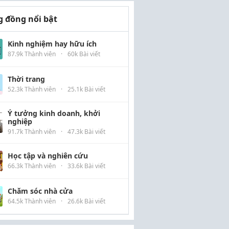
 đồng nổi bật
Kinh nghiệm hay hữu ích
87.9k Thành viên
·
60k Bài viết
Thời trang
52.3k Thành viên
·
25.1k Bài viết
Ý tưởng kinh doanh, khởi
nghiệp
91.7k Thành viên
·
47.3k Bài viết
Học tập và nghiên cứu
66.3k Thành viên
·
33.6k Bài viết
Chăm sóc nhà cửa
64.5k Thành viên
·
26.6k Bài viết