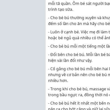
mỗi tã quần. Ôm bé sát người bạn
trình tạo sữa.
- Cho bé bú thường xuyên và khu
đếm số lần cho ăn mà hãy cho bé
- Luôn ở cạnh bé. Việc mẹ đi làm 
hoặc bé ngủ quá nhiều có thể ản
- Cho bé bú mỗi một tiếng một lầ
- Đổi bên cho bé bú. Mỗi lần bé b
hiện vài lần đổi như vậy.
- Cố gắng cho bé bú mỗi bên hai l
nhưng về cơ bản nên cho bé bú m
nhiều hơn.
- Trong khi cho bé bú, massage 
trong bầu ngực ra, đồng thời nó 
- Cho bé bú hết ít nhất một bên n
nặn ra cho bớt căng và giữ lại 