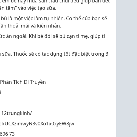
 em bé hay mua sắm, lau chùi đều giúp bạn tiết
n tâm” vào việc tạo sữa.
n bú là một việc làm tự nhiên. Cơ thể của bạn sẽ
cần thoải mái và kiên nhẫn.
c ăn ngoài. Khi bé đói sẽ bú cạn ti mẹ, giúp ti
 sữa. Thuốc sẽ có tác dụng tốt đặc biệt trong 3
Phân Tích Di Truyền
i
112trungkinh/
nel/UCXzimwyN3v0Xo1x0xyEW8jw
9696 73