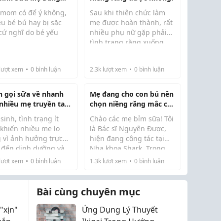
ng
 mom có để ý không,
Sau khi thiên chức làm
ều bé bú hay bị sặc
mẹ được hoàn thành, rất
cứ nghĩ do bé yếu
nhiều phụ nữ gặp phải
tình trạng răng xuống
ng bên mình gặp
cấp, xô lệch hoặc mong
ều trường hợp đổi
muốn cải thiện khuyết
 bình khác là đỡ hẳn,
lượt xem
0
bình luận
2.3k
lượt xem
0
bình luận
điểm nụ cười để tự tin
dòng sữa đều hơn
hơn khi quay trở lại công
 nào đang gặp tình
 bé bú dễ hơn.
việc. Thời gian...
h gọi sữa về nhanh
Mẹ đang cho con bú nên
g này...
nhiều mẹ truyền tai
chọn niềng răng mắc cài
u
hay invisalign?
sinh, tình trạng ít
Chào các mẹ bỉm sữa! Tôi
 khiến nhiều mẹ lo
là Bác sĩ Nguyễn Được,
g vì ảnh hưởng trực
hiện đang công tác tại
p đến dinh dưỡng và
Nha khoa Shark. Trong
hát triển của bé. Tuy
quá trình khám và điều
lượt xem
0
bình luận
1.3k
lượt xem
0
bình luận
ên, nếu áp dụng
trị, tôi nhận được rất
 cách và kiên trì, mẹ
nhiều thắc mắc từ các mẹ
 toàn có thể cải
về việc cải thiện nụ cười
Bài cùng chuyên mục
n nguồn sữa ...
sau sinh. ...
"xịn"
Ứng Dụng Lý Thuyết