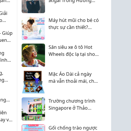
gắn
Ikigai Trong Hướng
Nghiệp: Chọn Đúng
Giải
Nghề, Mở Tương Lai
ho
Máy hút mũi cho bé có
thực sự cần thiết?
- Giúp
Những điều bố mẹ
uen
nên biết
ay từ
Săn siêu xe ô tô Hot
ng
Wheels độc lạ tại shop
ình
uy tín
g,
Mặc Áo Dài cả ngày
ng
mà vẫn thoải mái, chị
em công sở/giáo viên
bơi hết vào đây nhé!
ùng
Trường chương trình
?
Singapore ở Thảo
iên
Điền - phù hợp gia
ay vì
đình đa văn hoá
Gối chống trào ngược