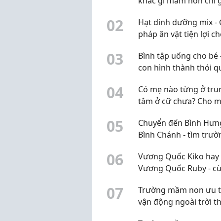
khác gì mầm non chỉ 
mác Montessori?
0
2
Hạt dinh dưỡng mix - 
pháp ăn vặt tiện lợi c
cuộc sống hiện đại
0
3
Bình tập uống cho bé 
con hình thành thói q
uống nước độc lập ng
0
4
Có mẹ nào từng ở tru
nhỏ
tâm ở cữ chưa? Cho m
xin review thực tế
0
5
Chuyển đến Bình Hưn
Bình Chánh - tìm trườ
mầm non sao đây?
0
6
Vương Quốc Kiko hay
Vương Quốc Ruby - c
khu Bình An, chọn sao
0
7
Trường mầm non ưu t
vận động ngoài trời th
học chữ sớm ở Q2