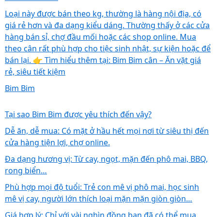
Loại này được bán theo kg, thường là hàng nội địa, có
giá rẻ hơn và đa dạng kiểu dáng. Thường thấy ở các cửa
hàng bán sỉ, chợ đầu mối hoặc các shop online. Mua
theo cân rất phù hợp cho tiệc sinh nhật, sự kiện hoặc để
bán lại. 👉 Tìm hiểu thêm tại: Bim Bim cân – Ăn vặt giá
rẻ, siêu tiết kiệm
Bim Bim
Tại sao Bim Bim được yêu thích đến vậy?
Dễ ăn, dễ mua: Có mặt ở hầu hết mọi nơi từ siêu thị đến
cửa hàng tiện lợi, chợ online.
Đa dạng hương vị: Từ cay, ngọt, mặn đến phô mai, BBQ,
rong biển…
Phù hợp mọi độ tuổi: Trẻ con mê vị phô mai, học sinh
mê vị cay, người lớn thích loại mặn mặn giòn giòn…
Giá hợp lý: Chỉ với vài nghìn đồng bạn đã có thể mua