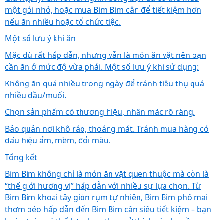
một gói nhỏ, hoặc mua Bim Bim cân để tiết kiệm hơn
nếu ăn nhiều hoặc tổ chức tiệc.
Một số lưu ý khi ăn
Mặc dù rất hấp dẫn, nhưng vẫn là món ăn vặt nên bạn
cần ăn ở mức độ vừa phải. Một số lưu ý khi sử dụng:
Không ăn quá nhiều trong ngày để tránh tiêu thụ quá
nhiều dầu/muối.
Chọn sản phẩm có thương hiệu, nhãn mác rõ ràng.
Bảo quản nơi khô ráo, thoáng mát. Tránh mua hàng có
dấu hiệu ẩm, mềm, đổi màu.
Tổng kết
Bim Bim không chỉ là món ăn vặt quen thuộc mà còn là
“thế giới hương vị” hấp dẫn với nhiều sự lựa chọn. Từ
Bim Bim khoai tây giòn rụm tự nhiên, Bim Bim phô mai
thơm béo hấp dẫn đến Bim Bim cân siêu tiết kiệm – bạn