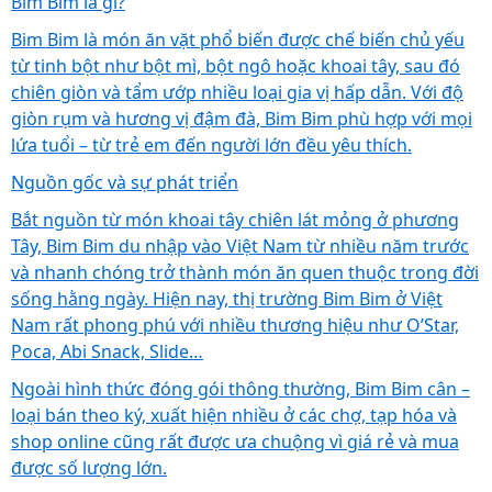
Bim Bim là gì?
Bim Bim là món ăn vặt phổ biến được chế biến chủ yếu
từ tinh bột như bột mì, bột ngô hoặc khoai tây, sau đó
chiên giòn và tẩm ướp nhiều loại gia vị hấp dẫn. Với độ
giòn rụm và hương vị đậm đà, Bim Bim phù hợp với mọi
lứa tuổi – từ trẻ em đến người lớn đều yêu thích.
Nguồn gốc và sự phát triển
Bắt nguồn từ món khoai tây chiên lát mỏng ở phương
Tây, Bim Bim du nhập vào Việt Nam từ nhiều năm trước
và nhanh chóng trở thành món ăn quen thuộc trong đời
sống hằng ngày. Hiện nay, thị trường Bim Bim ở Việt
Nam rất phong phú với nhiều thương hiệu như O’Star,
Poca, Abi Snack, Slide…
Ngoài hình thức đóng gói thông thường, Bim Bim cân –
loại bán theo ký, xuất hiện nhiều ở các chợ, tạp hóa và
shop online cũng rất được ưa chuộng vì giá rẻ và mua
được số lượng lớn.