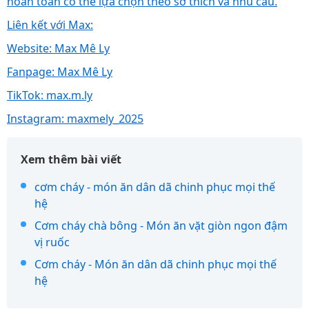
hoàn toàn có thể lựa chọn theo sở thích và nhu cầu.
Liên kết với Max:
Website: Max Mê Ly
Fanpage: Max Mê Ly
TikTok: max.m.ly
Instagram: maxmely_2025
Xem thêm bài viết
cơm cháy - món ăn dân dã chinh phục mọi thế
hệ
Cơm cháy chà bông - Món ăn vặt giòn ngon đậm
vị ruốc
Cơm cháy - Món ăn dân dã chinh phục mọi thế
hệ