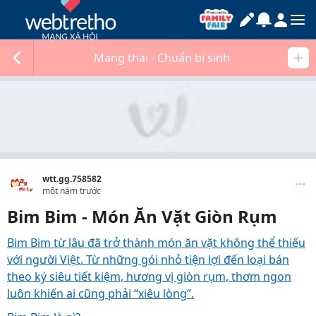
Mang thai - Chuẩn bị sinh
wtt.gg.758582
một năm trước
Bim Bim - Món Ăn Vặt Giòn Rụm
Bim Bim từ lâu đã trở thành món ăn vặt không thể thiếu
với người Việt. Từ những gói nhỏ tiện lợi đến loại bán
theo ký siêu tiết kiệm, hương vị giòn rụm, thơm ngon
luôn khiến ai cũng phải “xiêu lòng”.