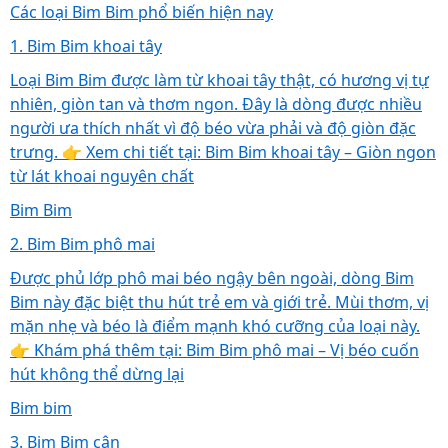
Các loại Bim Bim phổ biến hiện nay
1. Bim Bim khoai tây
Loại Bim Bim được làm từ khoai tây thật, có hương vị tự
nhiên, giòn tan và thơm ngon. Đây là dòng được nhiều
người ưa thích nhất vì độ béo vừa phải và độ giòn đặc
trưng. 👉 Xem chi tiết tại: Bim Bim khoai tây – Giòn ngon
từ lát khoai nguyên chất
Bim Bim
2. Bim Bim phô mai
Được phủ lớp phô mai béo ngậy bên ngoài, dòng Bim
Bim này đặc biệt thu hút trẻ em và giới trẻ. Mùi thơm, vị
mặn nhẹ và béo là điểm mạnh khó cưỡng của loại này.
👉 Khám phá thêm tại: Bim Bim phô mai – Vị béo cuốn
hút không thể dừng lại
Bim bim
3. Bim Bim cân