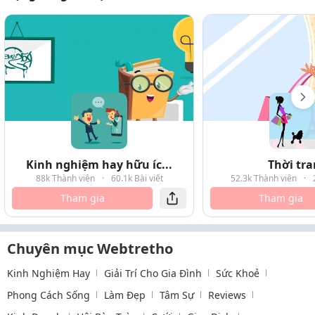
Kinh nghiệm hay hữu íc...
Thời tr
88k Thành viên
·
60.1k Bài viết
52.3k Thành viên
·
Tham gia
Tham gia
Chuyên mục Webtretho
Kinh Nghiệm Hay
Giải Trí Cho Gia Đình
Sức Khoẻ
Phong Cách Sống
Làm Đẹp
Tâm Sự
Reviews