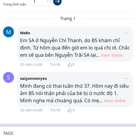
/
1
Trang bình luận
Trang 1
M
MeBo
Em SA ở Nguyễn Chí Thanh, do BS khám chỉ
định. Từ hôm qua đến giờ em lo quá chị ơi. Chắc
em sẽ qua bên Nguyễn Trãi SA lại
...
Xem thêm
20 năm trước
Trả lời
0
S
saigonmenyeu
Mình đang có thai tuần thứ 37. Hôm nay đi siêu
âm BS nói thận phải của bé bị ứ nước độ 1.
Mình nghe mà choáng quá. Có mẹ
...
Xem thêm
20 năm trước
Trả lời
0
TAGS