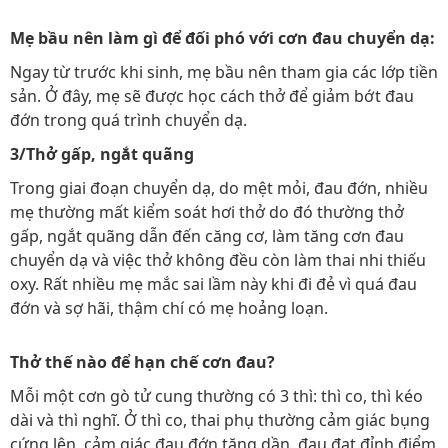
Mẹ bầu nên làm gì để đối phó với cơn đau chuyển dạ:
Ngay từ trước khi sinh, mẹ bầu nên tham gia các lớp tiền
sản. Ở đây, mẹ sẽ được học cách thở để giảm bớt đau
đớn trong quá trình chuyển dạ.
3/Thở gấp, ngắt quãng
Trong giai đoạn chuyển dạ, do mệt mỏi, đau đớn, nhiều
mẹ thường mất kiểm soát hơi thở do đó thường thở
gấp, ngắt quãng dẫn đến căng cơ, làm tăng cơn đau
chuyển dạ và việc thở không đều còn làm thai nhi thiếu
oxy. Rất nhiều mẹ mắc sai lầm này khi đi đẻ vì quá đau
đớn và sợ hãi, thậm chí có mẹ hoảng loạn.
Thở thế nào để hạn chế cơn đau?
Mỗi một cơn gò tử cung thường có 3 thì: thì co, thì kéo
dài và thì nghĩ. Ở thì co, thai phụ thường cảm giác bụng
cứng lên, cảm giác đau đớn tăng dần, đau đạt đỉnh điểm