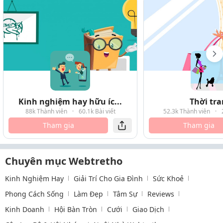
Kinh nghiệm hay hữu íc...
Thời tr
88k Thành viên
·
60.1k Bài viết
52.3k Thành viên
·
Tham gia
Tham gia
Chuyên mục Webtretho
Kinh Nghiệm Hay
Giải Trí Cho Gia Đình
Sức Khoẻ
Phong Cách Sống
Làm Đẹp
Tâm Sự
Reviews
Kinh Doanh
Hội Bàn Tròn
Cưới
Giao Dịch