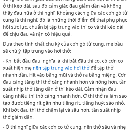
ở thì kéo dài, sau đó cảm giác đau giảm dần và không
thấy đau nữa ở thì nghĩ. Khoảng cách giữa các cơn gò tử
cung là thì nghĩ, đó là những thời điểm để thai phụ phục
hồi sức lực, chuẩn bị tập trung vào thì co và thì kéo dài
để chịu đau và rặn có hiệu quả.
Dựa theo tính chất chu kỳ của cơn gò tử cung, mẹ bầu
sẽ chú ý, tập trung vào hơi thở:
- Khi bắt đầu đau, nghĩa là khi bắt đầu thì co, có cơn co
xuất hiện mẹ
nên tập trung vào hơi thở
để tập thở
nhanh dần. Hít vào bằng mũi và thở ra bằng miệng. Cơn
đau càng tăng thì thở càng nhanh hơn và nông hơn, tần
suất nhịp thở tăng dần ở thì kéo dài. Cảm nhận đau
càng nhiều thì thở càng nhanh hơn. Ở thì thở ra làm sao
tạo được tiếng rít gần như tiếng rít, tiếng huýt sáo nhỏ.
Khi bớt đau thì thở chậm lại và sâu hơn, tần suất nhịp
thở giảm dần.
- Ở thì nghĩ giữa các cơn co tử cung, nên thở sâu và nhẹ