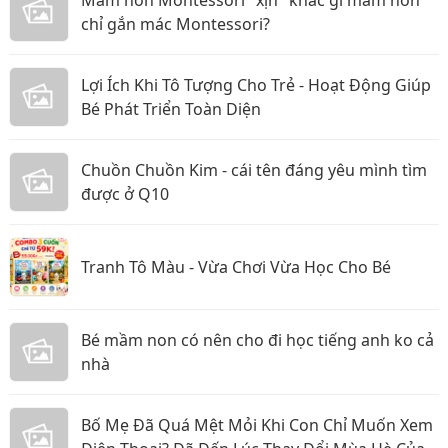
Mầm non Montessori "xịn" khác gì mầm non
chỉ gắn mác Montessori?
Lợi Ích Khi Tô Tượng Cho Trẻ - Hoạt Động Giúp
Bé Phát Triển Toàn Diện
Chuồn Chuồn Kim - cái tên đáng yêu mình tìm
được ở Q10
Tranh Tô Màu - Vừa Chơi Vừa Học Cho Bé
Bé mầm non có nên cho đi học tiếng anh ko cả
nhà
Bố Mẹ Đã Quá Mệt Mỏi Khi Con Chỉ Muốn Xem