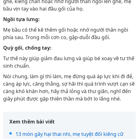
ghế, kiễng chân hoặc nhờ người thân ngồi lên ghế, mẹ
bầu vịn tay vào hai đầu gối của họ.
Ngồi tựa lưng:
Mẹ bầu có thể kê thêm gối hoặc nhờ người thân ngồi
phía sau. Trong mỗi cơn co, gập-duỗi đầu gối.
Quỳ gối, chống tay:
Tư thế này giúp giảm đau lưng và giúp bé xoay về tư thế
sinh chuẩn.
Nói chung, làm gì thì làm, mẹ đừng quá áp lực khi đi đẻ,
càng áp lực, căng thẳng, sợ hãi thì quá trình vượt cạn sẽ
càng khó khăn hơn, hãy thả lỏng và thư giãn, nghĩ đến
giây phút được gặp thiên thần mà bớt lo lắng nhé.
Xem thêm bài viết
13 món gây hại thai nhi, mẹ tuyệt đối kiêng cữ