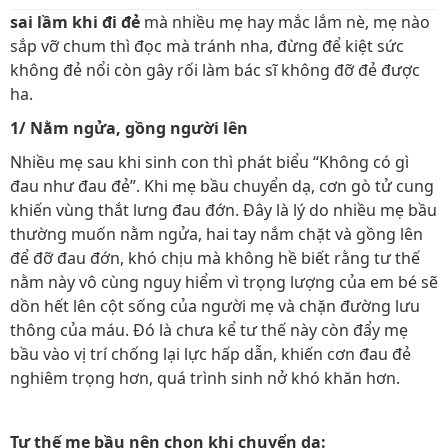
sai lầm khi đi đẻ
mà nhiều mẹ hay mắc lắm nè, mẹ nào
sắp vỡ chum thì đọc mà tránh nha, đừng để kiệt sức
không đẻ nổi còn gây rối làm bác sĩ không đỡ đẻ được
ha.
1/ Nằm ngửa, gồng người lên
Nhiều mẹ sau khi sinh con thì phát biểu “Không có gì
đau như đau đẻ”. Khi mẹ bầu chuyển dạ, cơn gò tử cung
khiến vùng thắt lưng đau đớn. Đây là lý do nhiều mẹ bầu
thường muốn nằm ngửa, hai tay nắm chặt và gồng lên
để đỡ đau đớn, khó chịu mà không hề biết rằng tư thế
nằm này vô cùng nguy hiểm vì trọng lượng của em bé sẽ
dồn hết lên cột sống của người mẹ và chặn đường lưu
thông của máu. Đó là chưa kể tư thế này còn đẩy mẹ
bầu vào vị trí chống lại lực hấp dẫn, khiến cơn đau đẻ
nghiêm trọng hơn, quá trình sinh nở khó khăn hơn.
Tư thế mẹ bầu nên chọn khi chuyển dạ: