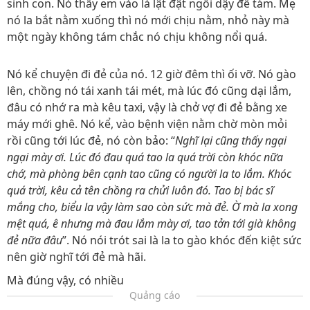
sinh con. Nó thấy em vào là lật đật ngồi dậy để tám. Mẹ
nó la bắt nằm xuống thì nó mới chịu nằm, nhỏ này mà
một ngày không tám chắc nó chịu không nổi quá.
Nó kể chuyện đi đẻ của nó. 12 giờ đêm thì ối vỡ. Nó gào
lên, chồng nó tái xanh tái mét, mà lúc đó cũng dại lắm,
đâu có nhớ ra mà kêu taxi, vậy là chở vợ đi đẻ bằng xe
máy mới ghê. Nó kể, vào bệnh viện nằm chờ mòn mỏi
rồi cũng tới lúc đẻ, nó còn bảo: “
Nghĩ lại cũng thấy ngại
ngại mày ơi. Lúc đó đau quá tao la quá trời còn khóc nữa
chớ, mà phòng bên cạnh tao cũng có người la to lắm. Khóc
quá trời, kêu cả tên chồng ra chửi luôn đó. Tao bị bác sĩ
mắng cho, biểu la vậy làm sao còn sức mà đẻ. Ờ mà la xong
mệt quá, ê nhưng mà đau lắm mày ơi, tao tởn tới già không
đẻ nữa đâu
”. Nó nói trót sai là la to gào khóc đến kiệt sức
nên giờ nghĩ tới đẻ mà hãi.
Mà đúng vậy, có nhiều
Quảng cáo