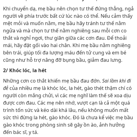
Khi chuyển dạ, mẹ bầu nên chọn tư thế đứng thẳng, ngả
người về phía trước bất cứ lúc nào có thể. Nếu cảm thấy
mệt mỏi và muốn nằm, mẹ bầu hãy tránh tư thế nằm
ngửa và mà chọn tư thế nằm nghiêng sau mỗi cơn co
thắt và nghỉ ngơi, thư giãn giữa các cơn đau. Để thoải
mái, hãy đặt gối vào hai chân. Khi mẹ bầu nằm nghiêng
bên trái, giúp tối đa lượng máu đến tử cung và em bé
cũng như hỗ trợ nâng đỡ bụng bầu, giảm đau lưng.
2/ Khóc lóc, la hét
Những cơn co thắt khiến mẹ bầu đau đớn.
Sai lầm khi đi
đẻ
của nhiều mẹ là khóc lóc, la hét, gào thét thậm chí có
người còn mắng chửi, vì các mẹ nghĩ làm thế sẽ xoa dịu
được cơn đau. Các mẹ nên nhớ, vượt cạn là cả một quá
trình tốn sức và kéo dài khá lâu, nếu không muốn mất
sức thì đừng la hét, gào khóc. Đó là chưa kể việc mẹ bầu
gào khóc trong phòng sinh sẽ gây ồn ào, ảnh hưởng
đến bác sĩ, y tá.