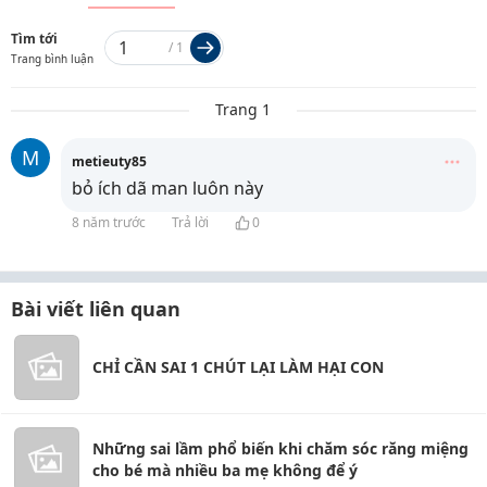
Tìm tới
/
1
Trang bình luận
Trang 1
M
metieuty85
bỏ ích dã man luôn này
8 năm trước
Trả lời
0
Bài viết liên quan
CHỈ CẦN SAI 1 CHÚT LẠI LÀM HẠI CON
Những sai lầm phổ biến khi chăm sóc răng miệng
cho bé mà nhiều ba mẹ không để ý