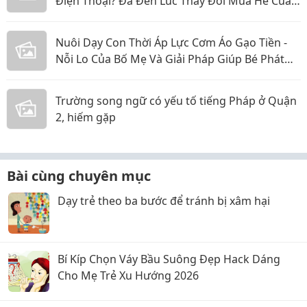
Điện Thoại? Đã Đến Lúc Thay Đổi Mùa Hè Của
Bé
Nuôi Dạy Con Thời Áp Lực Cơm Áo Gạo Tiền -
Nỗi Lo Của Bố Mẹ Và Giải Pháp Giúp Bé Phát
Triển Toàn Diện
Trường song ngữ có yếu tố tiếng Pháp ở Quận
2, hiếm gặp
Bài cùng chuyên mục
Dạy trẻ theo ba bước để tránh bị xâm hại
Bí Kíp Chọn Váy Bầu Suông Đẹp Hack Dáng
Cho Mẹ Trẻ Xu Hướng 2026