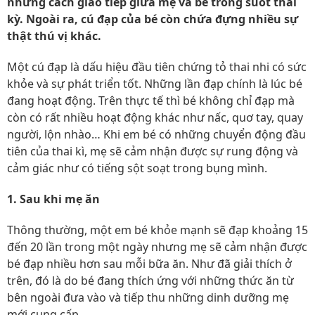
những cách giao tiếp giữa mẹ và bé trong suốt thai
kỳ. Ngoài ra, cú đạp của bé còn chứa đựng nhiều sự
thật thú vị khác.
Một cú đạp là dấu hiệu đầu tiên chứng tỏ thai nhi có sức
khỏe và sự phát triển tốt. Những lần đạp chính là lúc bé
đang hoạt động. Trên thực tế thì bé không chỉ đạp mà
còn có rất nhiều hoạt động khác như nấc, quơ tay, quay
người, lộn nhào… Khi em bé có những chuyển động đầu
tiên của thai kì, mẹ sẽ cảm nhận được sự rung động và
cảm giác như có tiếng sột soạt trong bụng mình.
1. Sau khi mẹ ăn
Thông thường, một em bé khỏe mạnh sẽ đạp khoảng 15
đến 20 lần trong một ngày nhưng mẹ sẽ cảm nhận được
bé đạp nhiều hơn sau mỗi bữa ăn. Như đã giải thích ở
trên, đó là do bé đang thích ứng với những thức ăn từ
bên ngoài đưa vào và tiếp thu những dinh dưỡng mẹ
mới cung cấp.