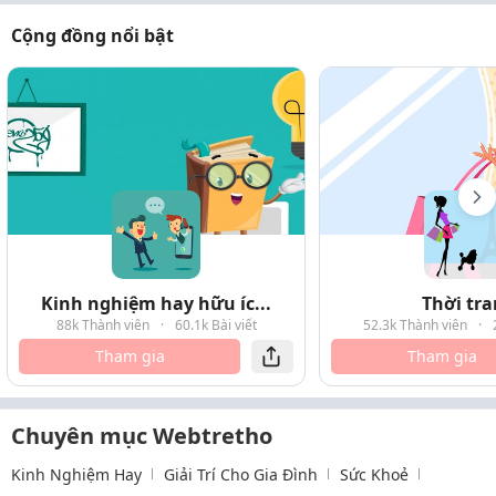
Cộng đồng nổi bật
Kinh nghiệm hay hữu íc...
Thời tr
88k Thành viên
·
60.1k Bài viết
52.3k Thành viên
·
Tham gia
Tham gia
Chuyên mục Webtretho
Kinh Nghiệm Hay
Giải Trí Cho Gia Đình
Sức Khoẻ