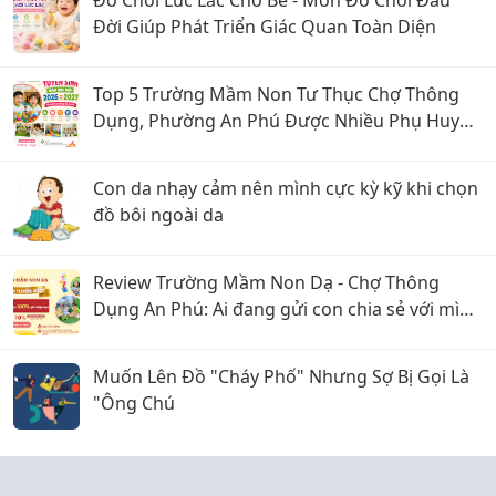
Đồ Chơi Lúc Lắc Cho Bé - Món Đồ Chơi Đầu
Đời Giúp Phát Triển Giác Quan Toàn Diện
Top 5 Trường Mầm Non Tư Thục Chợ Thông
Dụng, Phường An Phú Được Nhiều Phụ Huynh
Quan Tâm
Con da nhạy cảm nên mình cực kỳ kỹ khi chọn
đồ bôi ngoài da
Review Trường Mầm Non Dạ - Chợ Thông
Dụng An Phú: Ai đang gửi con chia sẻ với mình
với
Muốn Lên Đồ "Cháy Phố" Nhưng Sợ Bị Gọi Là
"Ông Chú