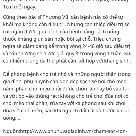
1cm mỗi ngày.
Cũng theo bác sĩ Phương Vũ, căn bệnh này có thể tự
khỏi mà không cần điều trị. Nhưng can thiệp điều trị sẽ
rút ngắn được quá trình của bệnh bằng cách uống
thuốc kháng giun sán hoặc bôi tại chỗ. Triệu chứng
ngứa sẽ giảm đáng kể trong vòng 24-48 giờ sau điều trị
và tổn thương sẽ được giải quyết trong vòng 1 tuần. Khi
có nhiễm trùng da thứ phát cần kết hợp với kháng sinh.
Để phòng bệnh cho trẻ nhỏ và những người thân trong
gia đình, phụ huynh cần dọn dẹp sạch sẽ nơi chó mèo
nằm; phân chó, mèo phải được chôn lấp hay bỏ vào túi
và vứt bỏ vào thùng rác; không cho trẻ chơi đùa nơi có
chó, mèo thải phân; rửa tay với xà phòng sau khi chơi
đùa với chó, mèo, sau khi nghịch đất cát và trước khi ăn
uống;…
Nguồn:http://www.phunuvagiadinh.vn/cham-soc-con-