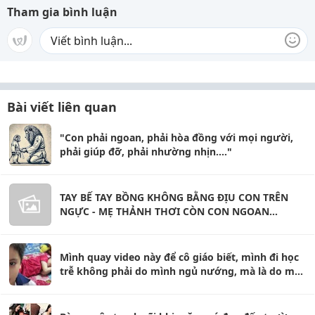
Tham gia bình luận
Bài viết liên quan
"Con phải ngoan, phải hòa đồng với mọi người,
phải giúp đỡ, phải nhường nhịn...."
TAY BẾ TAY BỒNG KHÔNG BẰNG ĐỊU CON TRÊN
NGỰC - MẸ THẢNH THƠI CÒN CON NGOAN
NGOÃN
Mình quay video này để cô giáo biết, mình đi học
trễ không phải do mình ngủ nướng, mà là do mẹ
mình ngủ nướng