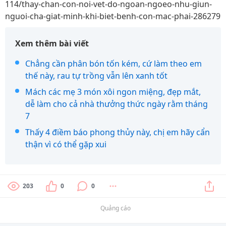
114/thay-chan-con-noi-vet-do-ngoan-ngoeo-nhu-giun-
nguoi-cha-giat-minh-khi-biet-benh-con-mac-phai-286279
Xem thêm bài viết
Chẳng cần phân bón tốn kém, cứ làm theo em
thế này, rau tự trồng vẫn lên xanh tốt
Mách các mẹ 3 món xôi ngon miệng, đẹp mắt,
dễ làm cho cả nhà thưởng thức ngày rằm tháng
7
Thấy 4 điềm báo phong thủy này, chị em hãy cẩn
thận vì có thể gặp xui
203
0
0
Quảng cáo