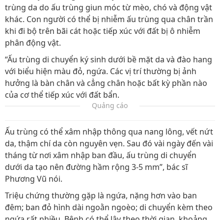
trùng da do ấu trùng giun móc từ mèo, chó và động vật
khác. Con người có thể bị nhiễm ấu trùng qua chân trần
khi đi bộ trên bãi cát hoặc tiếp xúc với đất bị ô nhiễm
phân động vật.
“Ấu trùng di chuyển ký sinh dưới bề mặt da và đào hang
với biểu hiện màu đỏ, ngứa. Các vị trí thường bị ảnh
hưởng là bàn chân và cẳng chân hoặc bất kỳ phần nào
của cơ thể tiếp xúc với đất bẩn.
Quảng cáo
Ấu trùng có thể xâm nhập thông qua nang lông, vết nứt
da, thậm chí da còn nguyên vẹn. Sau đó vài ngày đến vài
tháng từ nơi xâm nhập ban đầu, ấu trùng di chuyển
dưới da tạo nên đường hầm rộng 3-5 mm”, bác sĩ
Phương Vũ nói.
Triệu chứng thường gặp là ngứa, nặng hơn vào ban
đêm; ban đỏ hình dài ngoằn ngoèo; di chuyển kèm theo
ngứa rất nhiều. Bệnh có thể lây theo thời gian, khoảng