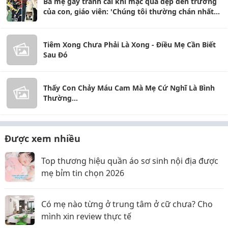
Bà mẹ gây tranh cãi khi mặc quá đẹp đến trường
của con, giáo viên: 'Chúng tôi thường chán nhất
kiểu người như vậy'
Tiêm Xong Chưa Phải Là Xong - Điều Mẹ Cần Biết
Sau Đó
Thấy Con Chảy Máu Cam Mà Mẹ Cứ Nghĩ Là Bình
Thường...
Được xem nhiều
Top thương hiệu quần áo sơ sinh nội địa được
mẹ bỉm tin chọn 2026
Có mẹ nào từng ở trung tâm ở cữ chưa? Cho
mình xin review thực tế