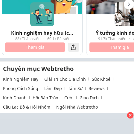
Kinh nghiệm hay hữu íc...
Ý tưởng kinh do
88k Thành viên
·
60.1k Bài viết
91.7k Thành viên
·
Tham gia
Tham gia
Chuyên mục Webtretho
Kinh Nghiệm Hay
Giải Trí Cho Gia Đình
Sức Khoẻ
Phong Cách Sống
Làm Đẹp
Tâm Sự
Reviews
Kinh Doanh
Hội Bàn Tròn
Cưới
Giao Dịch
Câu Lạc Bộ & Hội Nhóm
Ngôi Nhà Webtretho