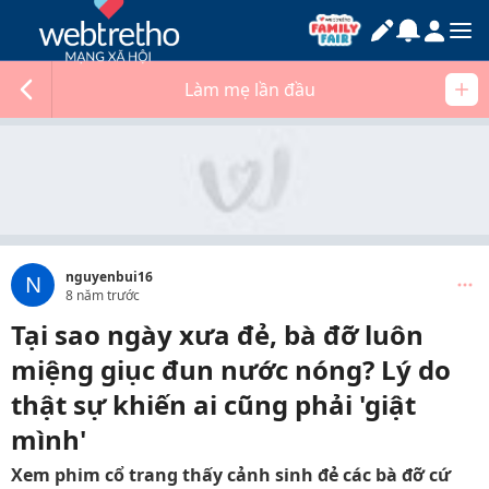
Làm mẹ lần đầu
nguyenbui16
N
8 năm trước
Tại sao ngày xưa đẻ, bà đỡ luôn
miệng giục đun nước nóng? Lý do
thật sự khiến ai cũng phải 'giật
mình'
Xem phim cổ trang thấy cảnh sinh đẻ các bà đỡ cứ