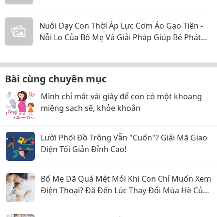
Nuôi Dạy Con Thời Áp Lực Cơm Áo Gạo Tiền -
Nỗi Lo Của Bố Mẹ Và Giải Pháp Giúp Bé Phát
Triển Toàn Diện
Bài cùng chuyên mục
Mình chỉ mất vài giây để con có một khoang
miệng sạch sẽ, khỏe khoắn
Lười Phối Đồ Trông Vẫn "Cuốn"? Giải Mã Giao
Diện Tối Giản Đỉnh Cao!
Bố Mẹ Đã Quá Mệt Mỏi Khi Con Chỉ Muốn Xem
Điện Thoại? Đã Đến Lúc Thay Đổi Mùa Hè Của
Bé